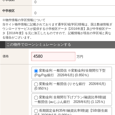
()
中学校区
()
※物件情報の学区情報について
当サイト物件情報に記載されております通学区域(学区)情報は、国土数値情報ダ
ウンロードサービスが提供する小学校区データ【2016年度】及び中学校区デー
タ【2016年度】を元に加工したものですので、記載情報が現在の学区域と異な
る場合がございます。
この物件でローンシミュレーションする
価格
万円
変動金利 一般団信 ※変動金利/全期間引下型
(PqyPqy銀行 2026年6月) (0.850％)
変動金利 一般団信 (りそな銀行 2026年6月)
(0.950％)
変動金利 全期間引下げプラン/融資比率8割超
一般団信 (auじぶん銀行 2026年6月) (1.125％)
長期固定金利35年/融資比率9割超【SBI新生銀