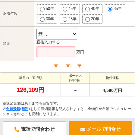
50年
45年
40年
35年
返済年数
30年
25年
20年
直接入力する
頭金
万円
ボーナス
毎月のご返済額
物件価格
(×年2回)
126,109円
－
4,580万円
※返済金額はあくまでも目安です。
※
会員登録(無料)
をして詳細情報を記入されますと、全物件が自動でシミュレー
ションされとても便利になります。
電話で問合わせ
メールで問合せ