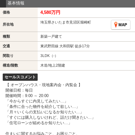
基本情報
4,580万円
価格
埼玉県さいたま市見沼区堀崎町
所在地
MAP
種類
新築一戸建て
交通
東武野田線 大和田駅 徒歩17分
間取り
3LDK（-）
構造/階数
木造/地上2階建
セールスコメント
【 オープンハウス・現地案内会・内覧会 】
開催日程：毎日
開催時間：9:00 ～ 20:00
「今からすぐに内見してみたい…」
「条件に合った物件を紹介して欲しい…」
「月々いくらの支払いになるか知りたい…」
「すぐには購入しないけれど、話だけ聞きたい…」
「住宅ローンが組めるか知りたい…」
住まいに関するお悩みごと、お困りごと、