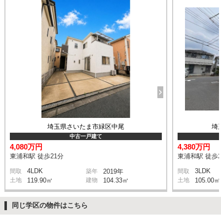
埼玉県さいたま市緑区中尾
埼
中古一戸建て
4,080万円
4,380万円
東浦和駅 徒歩21分
東浦和駅 徒歩2
4LDK
3LDK
間取
築年
2019年
間取
土地
119.90㎡
建物
104.33㎡
土地
105.00㎡
同じ学区の物件はこちら