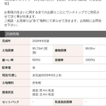
等】
お客様の住まいに関する全てのお困りごとにワンストップでご対応さ
せて頂く事が出来ます。
ご相談・お見積りは“全て”無料にて承らせて頂きます。お気軽にお問合
せ下さい。
詳細情報
完成年
2026年9月築
95.73m² (実
99.09㎡
土地面積
建物面積
測)
60(%)
160(%)
建ぺい率
容積率
駐車場
有
現況/引渡し
未完成/2026年9月上旬
土地権利
所有権
接道: 西 4ｍ 私道
接道状況
接道: 北 4ｍ 私道
-
-
セットバック
私道負担面積