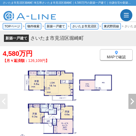
さいたま市見沼区堀崎町 埼玉県さいたま市見沼区堀崎町｜4,580万円の新築一戸建て｜分譲住宅や新築物件｜株式会社A-LINE
TOPページ
>
物件検索
>
新築一戸建て
>
さいたま市見沼区
>
東武野田線
>
さいた
さいたま市見沼区堀崎町
新築一戸建て
4,580万円
MAPで確認
【月々返済額：
126,109円
】