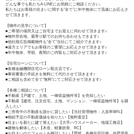
どんな事でも私たちA-LINEにお気軽にご相談ください。
私たちはお客様の住まいに関する“全て”に年中無休にて迅速にお応えさ
せて頂きます。
【物件の見学について】
■ご希望の場所又はご自宅までお迎えに伺わせて頂きます♪
■物件所在地、最寄り駅でのお待ち合わせもできます♪
■他社様広告掲載物件も“全て”当社にてご紹介できます♪
■遠方エリアでもお客様のご要望にお応えさせて頂きます♪
■年中無休、早朝、夜間のご内覧もご対応させて頂きます♪
【住宅ローンについて】
■各種金融機関住宅ローン取次店です♪
■事前審査の手続きを無料にて代行させて頂きます♪
■ご相談も含めて全て“無料”にてご対応させて頂きます♪
【各種ご相談について】
■不動産【戸建て、土地、一棟収益物件等】を売却したい
■不動産【建売、注文住宅、土地、マンション、一棟収益物件等】を購
入したい
■ご所有中の不動産を誰かに貸したい【当社管理物件：入居率98%】
■相続予定の不動産価値を知りたい【無料査定】
■住まいを新たに建て替えたい【大手ハウスメーカー、地場工務店】
■建物を解体したい【木造、軽量鉄骨、RC】
■お住まいのリフォームを検討したい【壁紙、各種住宅設備、外壁塗装