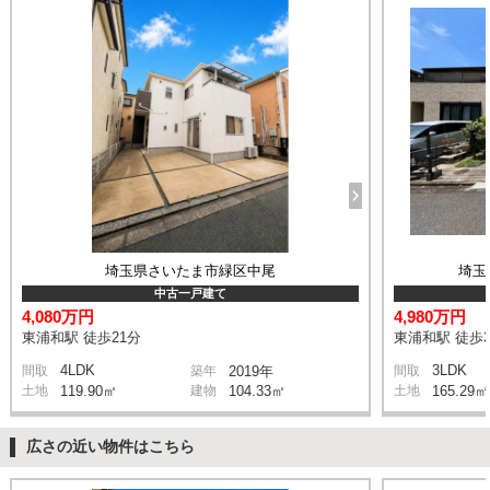
埼玉県さいたま市緑区中尾
埼玉
中古一戸建て
4,080万円
4,980万円
東浦和駅 徒歩21分
東浦和駅 徒歩3
4LDK
3LDK
間取
築年
2019年
間取
土地
119.90㎡
建物
104.33㎡
土地
165.29㎡
広さの近い物件はこちら