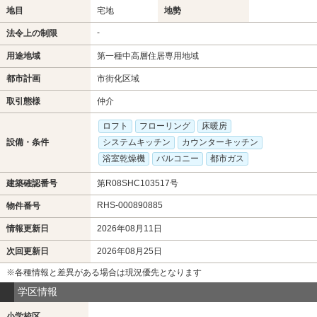
地目
宅地
地勢
-
法令上の制限
用途地域
第一種中高層住居専用地域
都市計画
市街化区域
取引態様
仲介
ロフト
フローリング
床暖房
設備・条件
システムキッチン
カウンターキッチン
浴室乾燥機
バルコニー
都市ガス
建築確認番号
第R08SHC103517号
RHS-000890885
物件番号
情報更新日
2026年08月11日
次回更新日
2026年08月25日
※各種情報と差異がある場合は現況優先となります
学区情報
小学校区