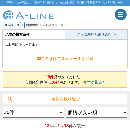
大和田駅 中古一戸建て｜【仲介手数料無料】さいたま市緑区・東浦和の不動産情報ならA-LINE(エーライン)
TOPページ
>
物件検索
>
不動産情報一覧
現在の検索条件
さらに条件を絞り込む
大和田駅 中古一戸建て
この条件で新着メールを登録
18件
見つかりました！
会員限定物件は
3047
件あります。
今すぐ見る
条件を絞り込む
18
1～18
件中
件を表示