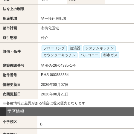
-
法令上の制限
用途地域
第一種住居地域
都市計画
市街化区域
取引態様
仲介
フローリング
給湯器
システムキッチン
設備・条件
カウンターキッチン
バルコニー
都市ガス
建築確認番号
第HPA-26-04385-1号
RHS-000888384
物件番号
情報更新日
2026年08月07日
次回更新日
2026年08月21日
※各種情報と差異がある場合は現況優先となります
学区情報
小学校区
()