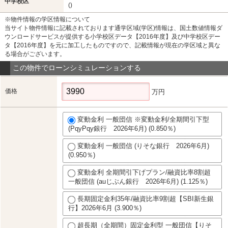
中学校区
()
※物件情報の学区情報について
当サイト物件情報に記載されております通学区域(学区)情報は、国土数値情報ダ
ウンロードサービスが提供する小学校区データ【2016年度】及び中学校区デー
タ【2016年度】を元に加工したものですので、記載情報が現在の学区域と異な
る場合がございます。
この物件でローンシミュレーションする
価格
万円
変動金利 一般団信 ※変動金利/全期間引下型
(PqyPqy銀行 2026年6月) (0.850％)
変動金利 一般団信 (りそな銀行 2026年6月)
(0.950％)
変動金利 全期間引下げプラン/融資比率8割超
一般団信 (auじぶん銀行 2026年6月) (1.125％)
長期固定金利35年/融資比率9割超【SBI新生銀
行】2026年6月 (3.900％)
超長期（全期間）固定金利型 一般団信【りそ