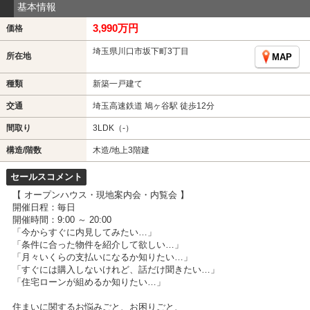
基本情報
3,990万円
価格
埼玉県川口市坂下町3丁目
所在地
MAP
種類
新築一戸建て
交通
埼玉高速鉄道 鳩ヶ谷駅 徒歩12分
間取り
3LDK（-）
構造/階数
木造/地上3階建
セールスコメント
【 オープンハウス・現地案内会・内覧会 】
開催日程：毎日
開催時間：9:00 ～ 20:00
「今からすぐに内見してみたい…」
「条件に合った物件を紹介して欲しい…」
「月々いくらの支払いになるか知りたい…」
「すぐには購入しないけれど、話だけ聞きたい…」
「住宅ローンが組めるか知りたい…」
住まいに関するお悩みごと、お困りごと、