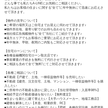
どんな事でも私たちA-LINEにお気軽にご相談ください。
私たちはお客様の住まいに関する“全て”に年中無休にて迅速にお応えさ
せて頂きます。
【物件の見学について】
■ご希望の場所又はご自宅までお迎えに伺わせて頂きます♪
■物件所在地、最寄り駅でのお待ち合わせもできます♪
■他社様広告掲載物件も“全て”当社にてご紹介できます♪
■遠方エリアでもお客様のご要望にお応えさせて頂きます♪
■年中無休、早朝、夜間のご内覧もご対応させて頂きます♪
【住宅ローンについて】
■各種金融機関住宅ローン取次店です♪
■事前審査の手続きを無料にて代行させて頂きます♪
■ご相談も含めて全て“無料”にてご対応させて頂きます♪
【各種ご相談について】
■不動産【戸建て、土地、一棟収益物件等】を売却したい
■不動産【建売、注文住宅、土地、マンション、一棟収益物件等】を購
入したい
■ご所有中の不動産を誰かに貸したい【当社管理物件：入居率98%】
■相続予定の不動産価値を知りたい【無料査定】
■住まいを新たに建て替えたい【大手ハウスメーカー、地場工務店】
■建物を解体したい【木造、軽量鉄骨、RC】
■お住まいのリフォームを検討したい【壁紙、各種住宅設備、外壁塗装