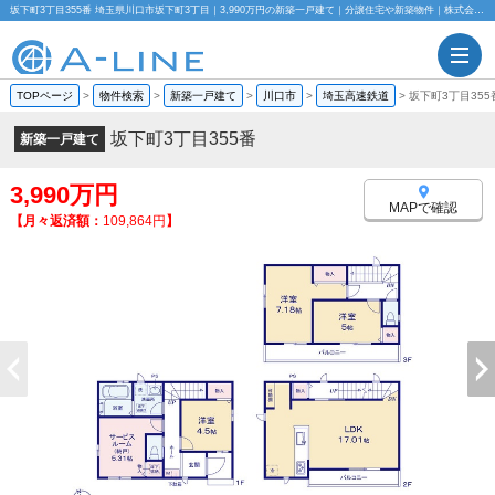
坂下町3丁目355番 埼玉県川口市坂下町3丁目｜3,990万円の新築一戸建て｜分譲住宅や新築物件｜株式会社A-LINE
TOPページ
>
物件検索
>
新築一戸建て
>
川口市
>
埼玉高速鉄道
>
坂下町3丁目355
坂下町3丁目355番
新築一戸建て
3,990万円
MAPで確認
【月々返済額：
109,864円
】