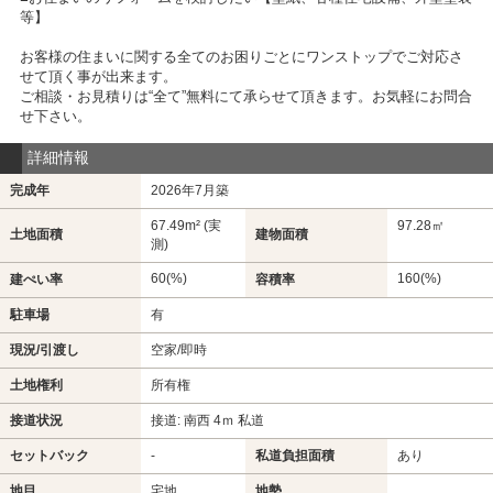
等】
お客様の住まいに関する全てのお困りごとにワンストップでご対応さ
せて頂く事が出来ます。
ご相談・お見積りは“全て”無料にて承らせて頂きます。お気軽にお問合
せ下さい。
詳細情報
完成年
2026年7月築
67.49m² (実
97.28㎡
土地面積
建物面積
測)
60(%)
160(%)
建ぺい率
容積率
駐車場
有
現況/引渡し
空家/即時
土地権利
所有権
接道状況
接道: 南西 4ｍ 私道
セットバック
-
私道負担面積
あり
地目
宅地
地勢