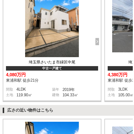
埼玉県さいたま市緑区中尾
埼
中古一戸建て
4,080万円
4,380万円
東浦和駅 徒歩21分
東浦和駅 徒歩2
4LDK
3LDK
間取
築年
2019年
間取
土地
119.90㎡
建物
104.33㎡
土地
105.00㎡
広さの近い物件はこちら