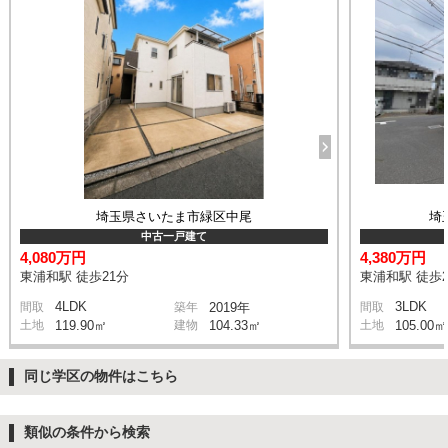
埼玉県さいたま市緑区中尾
埼
中古一戸建て
4,080万円
4,380万円
東浦和駅 徒歩21分
東浦和駅 徒歩2
4LDK
3LDK
間取
築年
2019年
間取
土地
119.90㎡
建物
104.33㎡
土地
105.00㎡
同じ学区の物件はこちら
類似の条件から検索