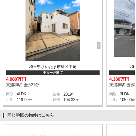
埼玉県さいたま市緑区中尾
埼
中古一戸建て
4,080万円
4,380万円
東浦和駅 徒歩21分
東浦和駅 徒歩2
4LDK
3LDK
間取
築年
2019年
間取
土地
119.90㎡
建物
104.33㎡
土地
105.00㎡
同じ学区の物件はこちら