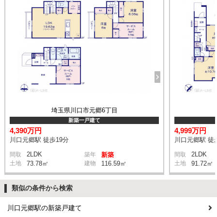
埼玉県川口市元郷6丁目
新築一戸建て
4,390万円
4,999万円
川口元郷駅 徒歩19分
川口元郷駅 徒
2LDK
2LDK
間取
築年
新築
間取
土地
73.78㎡
建物
116.59㎡
土地
91.72㎡
類似の条件から検索
川口元郷駅の新築戸建て