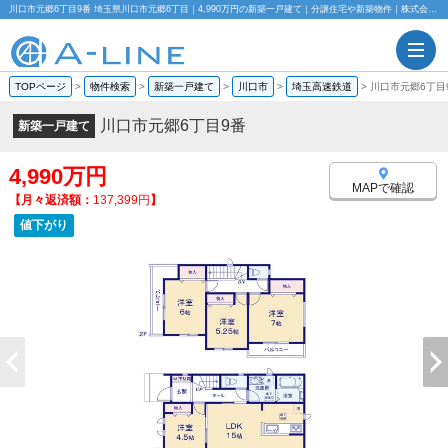
川口市元郷6丁目9番 埼玉県川口市元郷6丁目｜4,990万円の新築一戸建て｜分譲住宅や新築物件｜株式会社A-LINE
TOPページ
>
物件検索
>
新築一戸建て
>
川口市
>
埼玉高速鉄道
>
川口市元郷6丁目
川口市元郷6丁目9番
新築一戸建て
4,990万円
MAPで確認
【月々返済額：
137,399円
】
値下がり