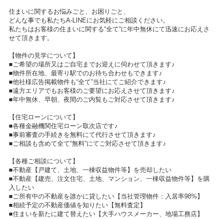
住まいに関するお悩みごと、お困りごと、
どんな事でも私たちA-LINEにお気軽にご相談ください。
私たちはお客様の住まいに関する“全て”に年中無休にて迅速にお応えさ
せて頂きます。
【物件の見学について】
■ご希望の場所又はご自宅までお迎えに伺わせて頂きます♪
■物件所在地、最寄り駅でのお待ち合わせもできます♪
■他社様広告掲載物件も“全て”当社にてご紹介できます♪
■遠方エリアでもお客様のご要望にお応えさせて頂きます♪
■年中無休、早朝、夜間のご内覧もご対応させて頂きます♪
【住宅ローンについて】
■各種金融機関住宅ローン取次店です♪
■事前審査の手続きを無料にて代行させて頂きます♪
■ご相談も含めて全て“無料”にてご対応させて頂きます♪
【各種ご相談について】
■不動産【戸建て、土地、一棟収益物件等】を売却したい
■不動産【建売、注文住宅、土地、マンション、一棟収益物件等】を購
入したい
■ご所有中の不動産を誰かに貸したい【当社管理物件：入居率98%】
■相続予定の不動産価値を知りたい【無料査定】
■住まいを新たに建て替えたい【大手ハウスメーカー、地場工務店】