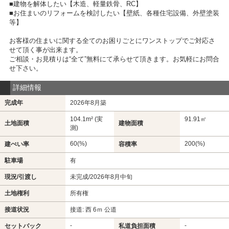
■建物を解体したい【木造、軽量鉄骨、RC】
■お住まいのリフォームを検討したい【壁紙、各種住宅設備、外壁塗装
等】
お客様の住まいに関する全てのお困りごとにワンストップでご対応さ
せて頂く事が出来ます。
ご相談・お見積りは“全て”無料にて承らせて頂きます。お気軽にお問合
せ下さい。
詳細情報
完成年
2026年8月築
104.1m² (実
91.91㎡
土地面積
建物面積
測)
60(%)
200(%)
建ぺい率
容積率
駐車場
有
現況/引渡し
未完成/2026年8月中旬
土地権利
所有権
接道状況
接道: 西 6ｍ 公道
-
-
セットバック
私道負担面積