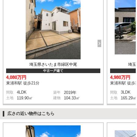
埼玉県さいたま市緑区中尾
埼玉
中古一戸建て
4,080万円
4,980万円
東浦和駅 徒歩21分
東浦和駅 徒歩3
4LDK
3LDK
間取
築年
2019年
間取
土地
119.90㎡
建物
104.33㎡
土地
165.29㎡
広さの近い物件はこちら