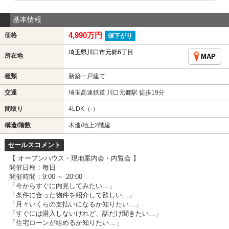
基本情報
4,990万円
価格
値下がり
埼玉県川口市元郷6丁目
所在地
MAP
種類
新築一戸建て
交通
埼玉高速鉄道 川口元郷駅 徒歩19分
間取り
4LDK（-）
構造/階数
木造/地上2階建
セールスコメント
【 オープンハウス・現地案内会・内覧会 】
開催日程：毎日
開催時間：9:00 ～ 20:00
「今からすぐに内見してみたい…」
「条件に合った物件を紹介して欲しい…」
「月々いくらの支払いになるか知りたい…」
「すぐには購入しないけれど、話だけ聞きたい…」
「住宅ローンが組めるか知りたい…」