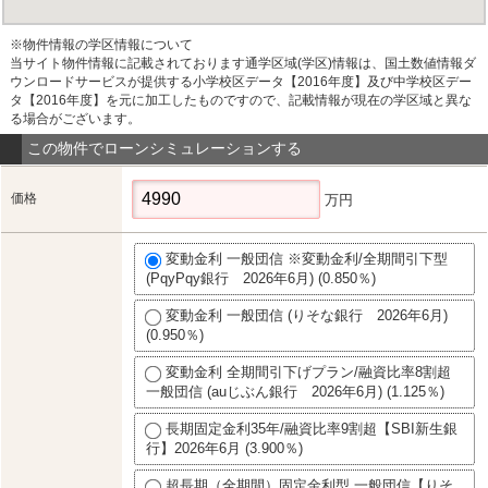
※物件情報の学区情報について
当サイト物件情報に記載されております通学区域(学区)情報は、国土数値情報ダ
ウンロードサービスが提供する小学校区データ【2016年度】及び中学校区デー
タ【2016年度】を元に加工したものですので、記載情報が現在の学区域と異な
る場合がございます。
この物件でローンシミュレーションする
価格
万円
変動金利 一般団信 ※変動金利/全期間引下型
(PqyPqy銀行 2026年6月) (0.850％)
変動金利 一般団信 (りそな銀行 2026年6月)
(0.950％)
変動金利 全期間引下げプラン/融資比率8割超
一般団信 (auじぶん銀行 2026年6月) (1.125％)
長期固定金利35年/融資比率9割超【SBI新生銀
行】2026年6月 (3.900％)
超長期（全期間）固定金利型 一般団信【りそ