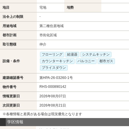
地目
宅地
地勢
-
法令上の制限
用途地域
第二種住居地域
都市計画
市街化区域
取引態様
仲介
フローリング
給湯器
システムキッチン
設備・条件
カウンターキッチン
バルコニー
都市ガス
プライスダウン
建築確認番号
第HPA-26-03260-1号
RHS-000890142
物件番号
情報更新日
2026年08月07日
次回更新日
2026年08月21日
※各種情報と差異がある場合は現況優先となります
学区情報