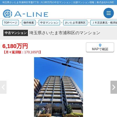
埼玉県さいたま市浦和区常盤3丁目｜6,180万円の中古マンション｜分譲マンション情報｜株式会社A-LINE
TOPページ
>
物件検索
>
中古マンション
>
さいたま市浦和区
>
ＪＲ京浜東北・根岸
埼玉県さいたま市浦和区のマンション
中古マンション
6,180万円
MAPで確認
【月々返済額：
170,165円
】