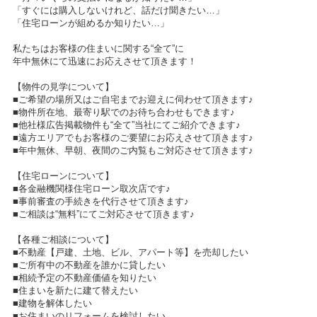
「すぐには購入しないけれど、話だけ聞きたい…」
「住宅ローンが組めるか知りたい…」
私たちはお客様の住まいに関する“全て”に
年中無休にて迅速にお応えさせて頂きます！
【物件の見学について】
■ご希望の場所又はご自宅までお迎えに伺わせて頂きます♪
■物件所在地、最寄り駅でのお待ち合わせもできます♪
■他社様広告掲載物件も“全て”当社にてご紹介できます♪
■遠方エリアでもお客様のご要望にお応えさせて頂きます♪
■年中無休、早朝、夜間のご内覧もご対応させて頂きます♪
【住宅ローンについて】
■各金融機関様住宅ローン取次店です♪
■事前審査の手続きを代行させて頂きます♪
■ご相談は“無料”にてご対応させて頂きます♪
【各種ご相談について】
■不動産【戸建、土地、ビル、アパート等】を売却したい
■ご所有中の不動産を誰かに貸したい
■相続予定の不動産価値を知りたい
■住まいを新たに建て替えたい
■建物を解体したい
■お住まいのリフォームを検討したい