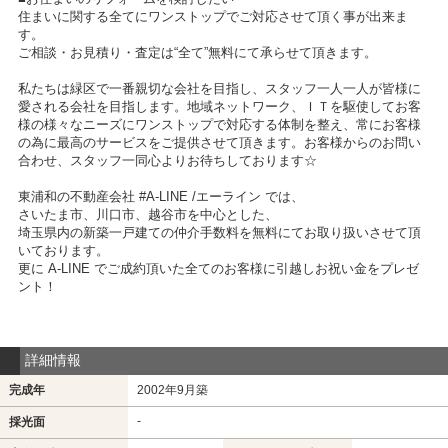
住まいに関する全てにワンストップでご対応させて頂く事が出来ま
す。
ご相談・お見積り・査定は“全て”無料にて承らせて頂きます。
私たちは緑区で一番親切な会社を目指し、スタッフ一人一人が皆様に
愛される会社を目指します。地域ネットワーク、ＩＴを駆使してお客
様の様々なニーズにワンストップで対応する体制を整え、常にお客様
の為に最高のサービスをご提供させて頂きます。お客様からのお問い
合わせ、スタッフ一同心よりお待ちしております☆
東浦和の不動産会社 #A-LINE /エーライン では、
さいたま市、川口市、越谷市を中心とした、
埼玉県内の新築一戸建ての仲介手数料を無料にてお取り扱いさせて頂
いております。
更に A-LINE でご成約頂いた全てのお客様に引越しお祝い金をプレゼ
ント！
詳細情報
完成年
2002年9月築
-
採光面