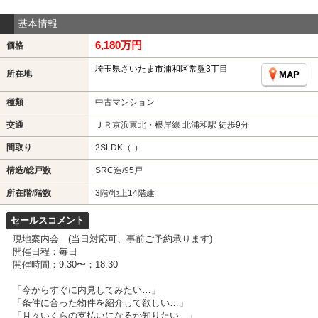
基本情報
6,180万円
価格
埼玉県さいたま市浦和区常盤3丁目
所在地
MAP
種類
中古マンション
交通
ＪＲ京浜東北・根岸線 北浦和駅 徒歩9分
間取り
2SLDK（-）
構造/総戸数
SRC造/95戸
所在階/階数
3階/地上14階建
セールスコメント
現地案内会 (当日対応可、事前ご予約承ります)
開催日程：毎日
開催時間：9:30〜；18:30
「今からすぐに内見してみたい…」
「条件に合った物件を紹介して欲しい…」
「月々いくらの支払いになるか知りたい…」