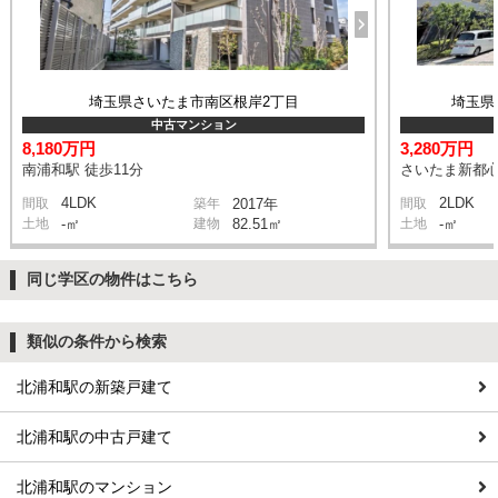
埼玉県さいたま市南区根岸2丁目
埼玉県
中古マンション
8,180万円
3,280万円
南浦和駅 徒歩11分
さいたま新都心
4LDK
2LDK
間取
築年
2017年
間取
土地
-㎡
建物
82.51㎡
土地
-㎡
同じ学区の物件はこちら
類似の条件から検索
北浦和駅の新築戸建て
北浦和駅の中古戸建て
北浦和駅のマンション