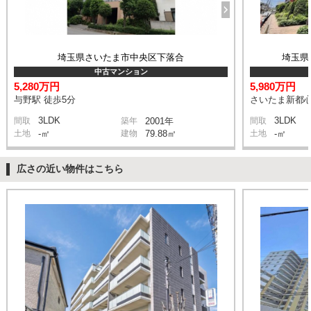
埼玉県さいたま市中央区下落合
埼玉県
中古マンション
5,280万円
5,980万円
与野駅 徒歩5分
さいたま新都心
3LDK
3LDK
間取
築年
2001年
間取
土地
-㎡
建物
79.88㎡
土地
-㎡
広さの近い物件はこちら