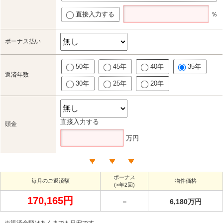
直接入力する
％
ボーナス払い
50年
45年
40年
35年
返済年数
30年
25年
20年
直接入力する
頭金
万円
ボーナス
毎月のご返済額
物件価格
(×年2回)
170,165円
－
6,180万円