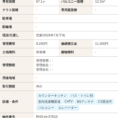
専有面積
67.1㎡
バルコニー面積
12.2m²
-
-
テラス面積
専用庭面積
-
駐車場
-
駐輪場
現況/引渡し
空家/2026年7月下旬
管理費等
9,200円
修繕積立金
11,300円
土地権利
所有権
建物権利
-
管理形態：-
管理態様
管理組合：-
管理会社：-
-
用途地域
取引態様
仲介
カウンターキッチン
バス・トイレ別
CATV
設備・条件
室内洗濯機置場
BSアンテナ
CS受信可
バルコニー
エレベーター
RHS-im-57610
物件番号