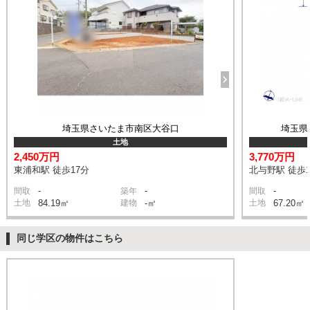
埼玉県さいたま市南区大谷口
埼玉県
土地
2,450万円
3,770万円
東浦和駅 徒歩17分
北与野駅 徒歩1
-
-
-
間取
築年
間取
土地
84.19㎡
建物
-㎡
土地
67.20㎡
同じ学区の物件はこちら