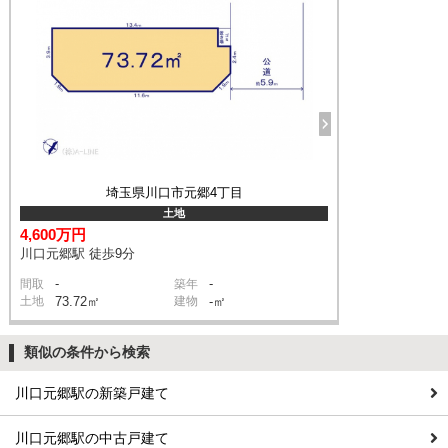
埼玉県川口市元郷4丁目
土地
4,600万円
川口元郷駅 徒歩9分
-
-
間取
築年
土地
73.72㎡
建物
-㎡
類似の条件から検索
川口元郷駅の新築戸建て
川口元郷駅の中古戸建て