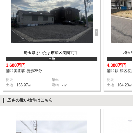
埼玉県さいたま市緑区美園1丁目
埼玉
土地
3,680万円
4,380万円
浦和美園駅 徒歩35分
浦和駅 緑区役所
-
-
-
間取
築年
間取
土地
153.97㎡
建物
-㎡
土地
164.23㎡
広さの近い物件はこちら