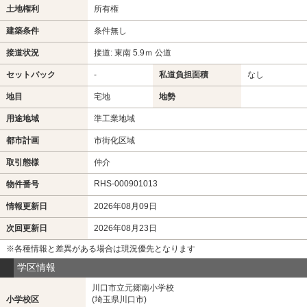
土地権利
所有権
建築条件
条件無し
接道状況
接道: 東南 5.9ｍ 公道
セットバック
-
私道負担面積
なし
地目
宅地
地勢
用途地域
準工業地域
都市計画
市街化区域
取引態様
仲介
RHS-000901013
物件番号
情報更新日
2026年08月09日
次回更新日
2026年08月23日
※各種情報と差異がある場合は現況優先となります
学区情報
川口市立元郷南小学校
小学校区
(埼玉県川口市)