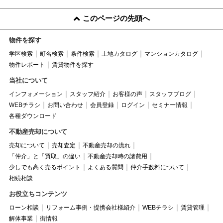
このページの先頭へ
物件を探す
学区検索
町名検索
条件検索
土地カタログ
マンションカタログ
物件レポート
賃貸物件を探す
当社について
インフォメーション
スタッフ紹介
お客様の声
スタッフブログ
WEBチラシ
お問い合わせ
会員登録
ログイン
セミナー情報
各種ダウンロード
不動産売却について
売却について
売却査定
不動産売却の流れ
「仲介」と「買取」の違い
不動産売却時の諸費用
少しでも高く売るポイント
よくある質問
仲介手数料について
相続相談
お役立ちコンテンツ
ローン相談
リフォーム事例・提携会社様紹介
WEBチラシ
賃貸管理
解体事業
街情報