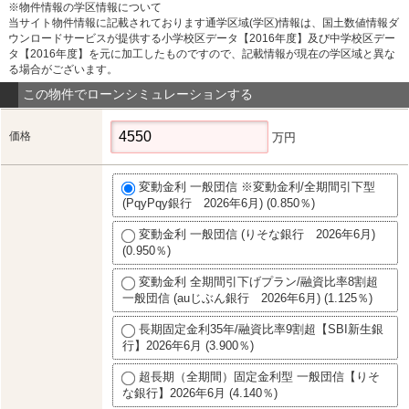
※物件情報の学区情報について
当サイト物件情報に記載されております通学区域(学区)情報は、国土数値情報ダ
ウンロードサービスが提供する小学校区データ【2016年度】及び中学校区デー
タ【2016年度】を元に加工したものですので、記載情報が現在の学区域と異な
る場合がございます。
この物件でローンシミュレーションする
価格
万円
変動金利 一般団信 ※変動金利/全期間引下型
(PqyPqy銀行 2026年6月) (0.850％)
変動金利 一般団信 (りそな銀行 2026年6月)
(0.950％)
変動金利 全期間引下げプラン/融資比率8割超
一般団信 (auじぶん銀行 2026年6月) (1.125％)
長期固定金利35年/融資比率9割超【SBI新生銀
行】2026年6月 (3.900％)
超長期（全期間）固定金利型 一般団信【りそ
な銀行】2026年6月 (4.140％)