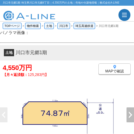
川口市元郷1期 埼玉県川口市元郷4丁目｜4,550万円の土地｜売地や分譲地情報｜株式会社A-LINE
TOPページ
>
物件検索
>
土地
>
川口市
>
埼玉高速鉄道
>
川口市元郷1期
パノラマ画像：
川口市元郷1期
土地
4,550万円
MAPで確認
【月々返済額：
125,283円
】