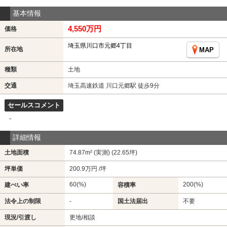
基本情報
4,550万円
価格
埼玉県川口市元郷4丁目
所在地
MAP
種類
土地
交通
埼玉高速鉄道 川口元郷駅 徒歩9分
セールスコメント
-
詳細情報
土地面積
74.87m² (実測) (22.65坪)
坪単価
200.9万円 /坪
60(%)
200(%)
建ぺい率
容積率
法令上の制限
-
国土法届出
不要
現況/引渡し
更地/相談