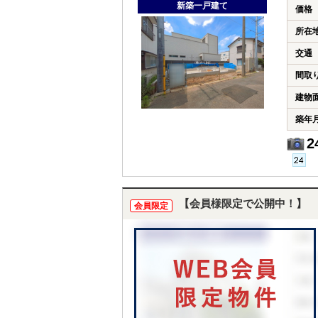
新築一戸建て
価格
所在
交通
間取
建物
築年
2
【会員様限定で公開中！】
会員限定