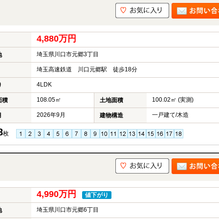
4,880万円
埼玉県川口市元郷3丁目
地
埼玉高速鉄道 川口元郷駅 徒歩18分
4LDK
り
108.05㎡
100.02㎡ (実測)
面積
土地面積
2026年9月
一戸建て/木造
月
建物構造
8
枚
4,990万円
値下がり
埼玉県川口市元郷6丁目
地