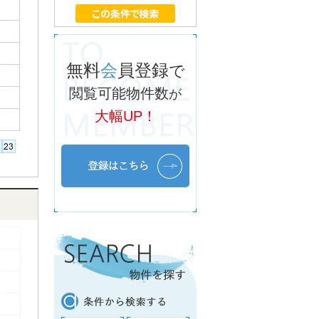
無料
会
員登録
で
閲覧可能物件数
が
大幅UP！