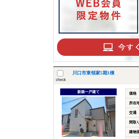
川口市東領家5期1棟
check
新築一戸建て
価格
所在
交通
間取
建物