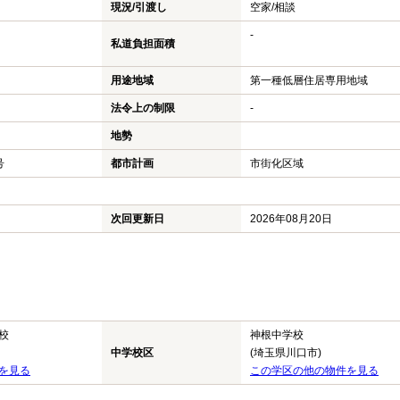
現況/引渡し
空家/相談
-
私道負担面積
用途地域
第一種低層住居専用地域
法令上の制限
-
地勢
号
都市計画
市街化区域
次回更新日
2026年08月20日
校
神根中学校
中学校区
(埼玉県川口市)
を見る
この学区の他の物件を見る