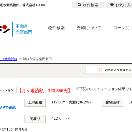
物件検索
お気に入
や新築物件｜株式会社A-LINE
不動産
物件検索
売却について
ローンに
売買部門
>
ＪＲ武蔵野線
川口市源左衛門新田
※下記のシミュレーション結果で
【月々返済額：
123,356円
】
119.68m² (実測) (36.2坪)
1
土地面積
建物面積
APで確認
4LDK （-）
間取り
バス15分 停歩6分