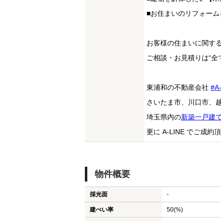
■お住まいのリフォー
お客様の住まいに関す
ご相談・お見積りは“全
東浦和の不動産会社
#A
さいたま市、川口市、
埼玉県内の
新築一戸建
更に A-LINE でご
物件概要
採光面
-
建ぺい率
50(%)