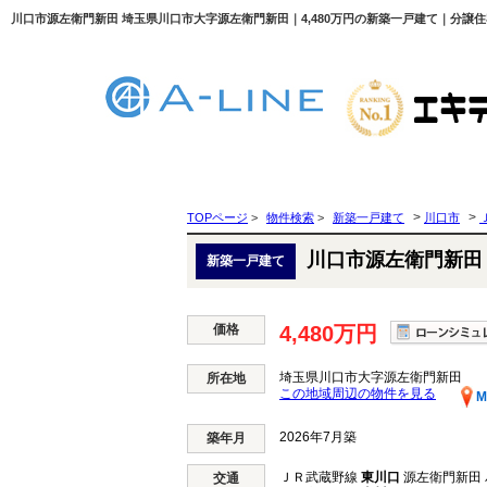
川口市源左衛門新田 埼玉県川口市大字源左衛門新田｜4,480万円の新築一戸建て｜分譲住宅
>
>
TOPページ
>
物件検索
>
新築一戸建て
川口市
川口市源左衛門新田
新築一戸建て
価格
4,480万円
埼玉県川口市大字源左衛門新田
所在地
この地域周辺の物件を見る
M
2026年7月築
築年月
ＪＲ武蔵野線
東川口
源左衛門新田 
交通