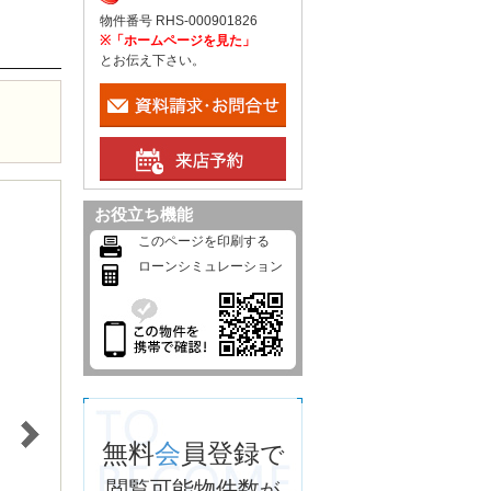
物件番号 RHS-000901826
※「ホームページを見た」
とお伝え下さい。
お役立ち機能
このページを印刷する
ローンシミュレーション
無料
会
員登録
で
閲覧可能物件数
が