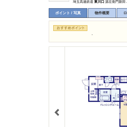
埼玉高速鉄道
東川口
源左衛門新田 
ポイント / 写真
物件概要
ロ
-