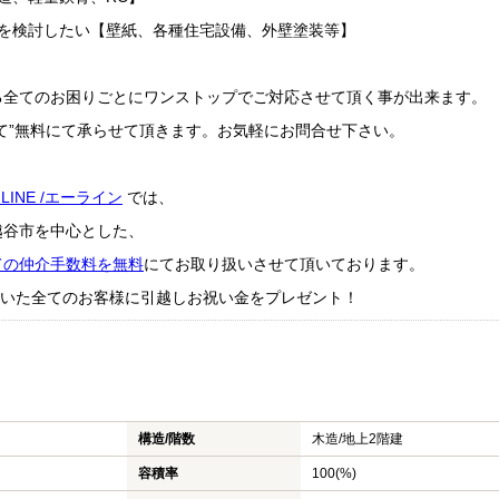
ムを検討したい【壁紙、各種住宅設備、外壁塗装等】
る全てのお困りごとにワンストップでご対応させて頂く事が出来ます。
て”無料にて承らせて頂きます。お気軽にお問合せ下さい。
-LINE /エーライン
では、
越谷市を中心とした、
ての仲介手数料を無料
にてお取り扱いさせて頂いております。
成約頂いた全てのお客様に引越しお祝い金をプレゼント！
構造/階数
木造/
地上2階建
容積率
100(%)