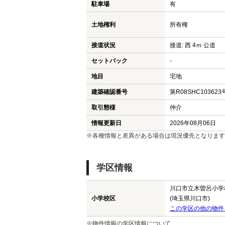
駐車場
有
土地権利
所有権
接道状況
接道: 西 4ｍ 公道
セットバック
-
地目
宅地
建築確認番号
第R08SHC103623
取引態様
仲介
情報更新日
2026年08月06日
※各種情報と差異がある場合は現況優先となります
学区情報
川口市立木曽呂小学
小学校区
(埼玉県川口市)
この学区の他の物件
※物件情報の学区情報について