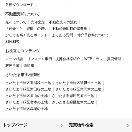
各種ダウンロード
不動産売却について
売却について
売却査定
不動産売却の流れ
「仲介」と「買取」の違い
不動産売却時の諸費用
少しでも高く売るポイント
よくある質問
仲介手数料について
相続相談
お役立ちコンテンツ
ローン相談
リフォーム事例・提携会社様紹介
WEBチラシ
賃貸管理
解体事業
街情報
さいたま市土地情報
さいたま市緑区東浦和の土地
さいたま市緑区道祖土の土地
さいたま市緑区太田窪の土地
さいたま市緑区大間木の土地
さいたま市緑区原山の土地
さいたま市緑区芝原の土地
さいたま市緑区宮本の土地
さいたま市緑区松木の土地
さいたま市緑区馬場の土地
トップページ
売買物件検索