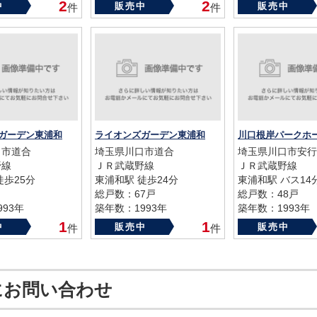
2
2
中
販売中
販売中
件
件
ガーデン東浦和
ライオンズガーデン東浦和
口市道合
埼玉県川口市道合
埼玉県川口市安行
野線
ＪＲ武蔵野線
ＪＲ武蔵野線
徒歩25分
東浦和駅 徒歩24分
東浦和駅 バス14
総戸数：67戸
総戸数：48戸
93年
築年数：1993年
築年数：1993年
1
1
中
販売中
販売中
件
件
にお問い合わせ