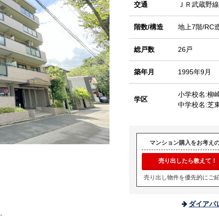
交通
ＪＲ武蔵野
階数/構造
地上7階/RC
総戸数
26戸
築年月
1995年9月
小学校名:柳
学区
中学校名:芝
マンション購入をお考え
売り出したら教えて！
売り出し物件を優先的にご
ダイアパ
。