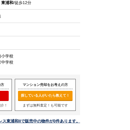
線
東浦和
/徒歩12分
造
崎小学校
東中学校
の方
マンション売却をお考えの方
探している人がいたら教えて！
紹介！
まずは無料査定！も可能です
レス東浦和IIで販売中の物件が0件あります。