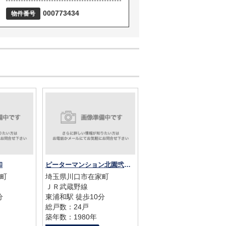
000773434
物件番号
和
ピーターマンション北園弐番館
町
埼玉県川口市在家町
ＪＲ武蔵野線
分
東浦和駅 徒歩10分
総戸数：24戸
築年数：1980年