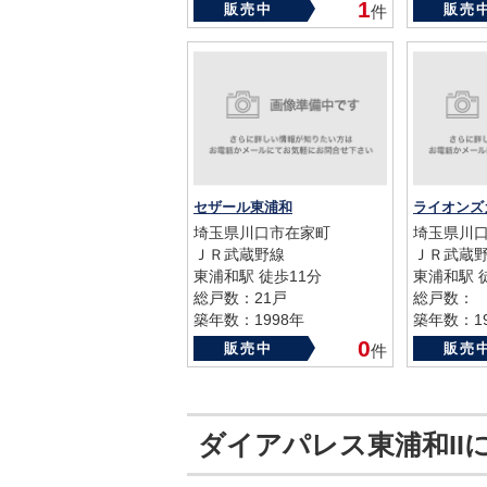
1
販売中
販売
件
セザール東浦和
ライオンズ
埼玉県川口市在家町
埼玉県川
ＪＲ武蔵野線
ＪＲ武蔵
東浦和駅 徒歩11分
東浦和駅 
総戸数：21戸
総戸数：
築年数：1998年
築年数：19
0
販売中
販売
件
ダイアパレス東浦和II