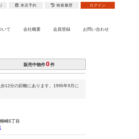
り
来店予約
検索履歴
ログイン
ついて
会社概要
会員登録
お問い合わせ
0
販売中物件
件
12分の距離にあります。1995年9月に
市柳崎5丁目
認