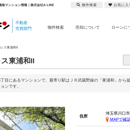
物件検索
お気に入
格マンション情報｜株式会社A-LINE
不動産
物件検索
売却について
ローンに
売買部門
レス東浦和II
東浦和II
5丁目にあるマンションで、最寄り駅はＪＲ武蔵野線の「東浦和」から徒歩
ションです。
埼玉県川口
住所
MAPで確