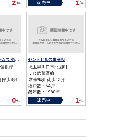
2
1
販売中
件
件
川口根岸パークホームズ 壱番館
セントヒルズ東浦和
領根岸
埼玉県川口市北園町
ＪＲ武蔵野線
分停歩8分
東浦和駅 徒歩13分
総戸数：54戸
築年数：1988年
0
1
販売中
件
件