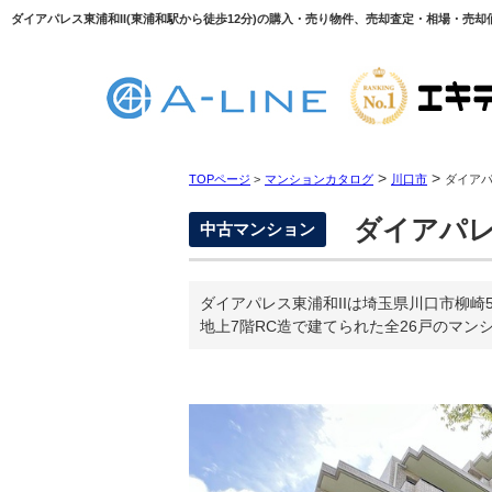
ダイアパレス東浦和II(東浦和駅から徒歩12分)の購入・売り物件、売却査定・相場・売却価
>
>
TOPページ
>
マンションカタログ
川口市
ダイアパ
ダイアパレス
中古マンション
ダイアパレス東浦和IIは埼玉県川口市柳崎
地上7階RC造で建てられた全26戸のマン