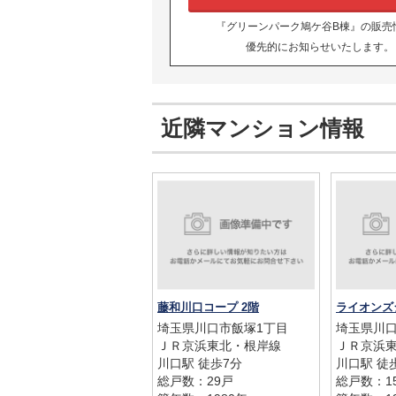
『グリーンパーク鳩ケ谷B棟』の販売
優先的にお知らせいたします。
近隣マンション情報
藤和川口コープ 2階
ライオンズ
埼玉県川口市飯塚1丁目
埼玉県川口
ＪＲ京浜東北・根岸線
ＪＲ京浜
川口駅 徒歩7分
川口駅 徒
総戸数：29戸
総戸数：1