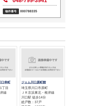
048-799-3941
000788335
物件番号
川口幸町
ジェム川口原町館
1丁目
埼玉県川口市原町
岸線
ＪＲ京浜東北・根岸線
川口駅 徒歩14分
総戸数：37戸