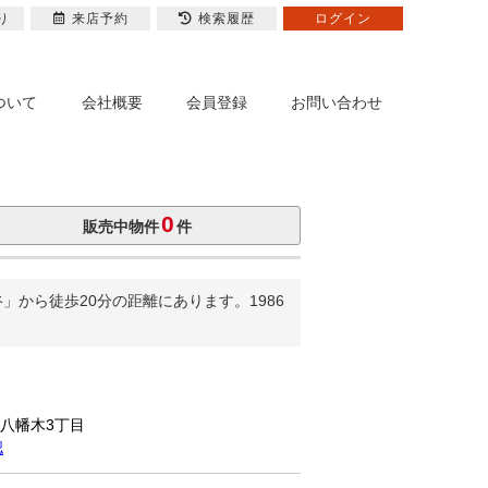
り
来店予約
検索履歴
ログイン
ついて
会社概要
会員登録
お問い合わせ
0
販売中物件
件
から徒歩20分の距離にあります。1986
市八幡木3丁目
認