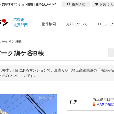
物件検索
お気に入
売却価格マンション情報｜株式会社A-LINE
不動産
物件検索
売却について
ローンに
売買部門
パーク鳩ケ谷B棟
ーク鳩ケ谷B棟
八幡木3丁目にあるマンションで、最寄り駅は埼玉高速鉄道の「南鳩ヶ谷」
04戸のマンションです。
埼玉県川口
住所
MAPで確