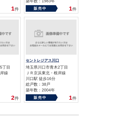
築年数：1983年
1
1
販売中
件
件
セントレジアス川口
5丁目
埼玉県川口市青木2丁目
岸線
ＪＲ京浜東北・根岸線
川口駅 徒歩16分
総戸数：38戸
築年数：2004年
2
1
販売中
件
件