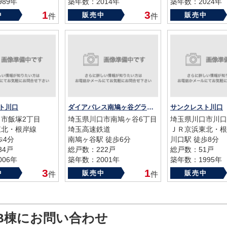
89年
築年数：2014年
築年数：2024年
1
3
中
販売中
販売中
件
件
ト川口
ダイアパレス南鳩ヶ谷グランエール
サンクレスト川口
市飯塚2丁目
埼玉県川口市南鳩ヶ谷6丁目
埼玉県川口市川口
東北・根岸線
埼玉高速鉄道
ＪＲ京浜東北・根
歩4分
南鳩ヶ谷駅 徒歩6分
川口駅 徒歩8分
34戸
総戸数：222戸
総戸数：51戸
06年
築年数：2001年
築年数：1995年
3
1
中
販売中
販売中
件
件
B棟にお問い合わせ