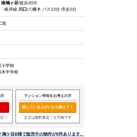
道
南鳩ヶ谷
/徒歩20分
北・根岸線
川口
/八幡木 バス13分 停歩2分
C造
居小学校
幡木中学校
の方
マンション売却をお考えの方
探している人がいたら教えて！
紹介！
まずは無料査定！も可能です
ク鳩ケ谷B棟で販売中の物件が0件あります。