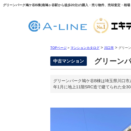
グリーンパーク鳩ケ谷B棟(南鳩ヶ谷駅から徒歩20分)の購入・売り物件、売却査定・相場・
>
>
TOPページ
>
マンションカタログ
川口市
グリーン
グリーンパ
中古マンション
グリーンパーク鳩ケ谷B棟は埼玉県川口市
年1月に地上11階SRC造で建てられた全3