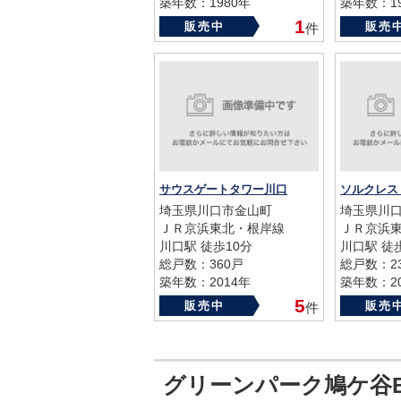
築年数：1980年
築年数：19
1
販売中
販売
件
サウスゲートタワー川口
ソルクレス
埼玉県川口市金山町
埼玉県川口
ＪＲ京浜東北・根岸線
ＪＲ京浜
川口駅 徒歩10分
川口駅 徒
総戸数：360戸
総戸数：2
築年数：2014年
築年数：20
5
販売中
販売
件
グリーンパーク鳩ケ谷