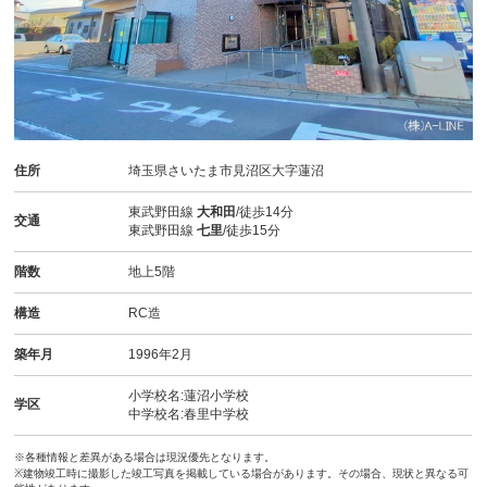
住所
埼玉県さいたま市見沼区大字蓮沼
東武野田線
大和田
/徒歩14分
交通
東武野田線
七里
/徒歩15分
階数
地上5階
構造
RC造
築年月
1996年2月
小学校名:蓮沼小学校
学区
中学校名:春里中学校
※各種情報と差異がある場合は現況優先となります。
※建物竣工時に撮影した竣工写真を掲載している場合があります。その場合、現状と異なる可