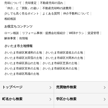
売却について
売却査定
不動産売却の流れ
「仲介」と「買取」の違い
不動産売却時の諸費用
少しでも高く売るポイント
よくある質問
仲介手数料について
相続相談
お役立ちコンテンツ
ローン相談
リフォーム事例・提携会社様紹介
WEBチラシ
賃貸管理
解体事業
街情報
さいたま市土地情報
さいたま市緑区東浦和の土地
さいたま市緑区道祖土の土地
さいたま市緑区太田窪の土地
さいたま市緑区大間木の土地
さいたま市緑区原山の土地
さいたま市緑区芝原の土地
さいたま市緑区宮本の土地
さいたま市緑区松木の土地
さいたま市緑区馬場の土地
トップページ
売買物件検索
町名から検索
学区から検索