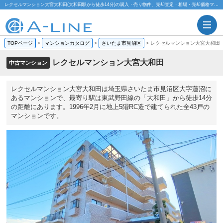
レクセルマンション大宮大和田(大和田駅から徒歩14分)の購入・売り物件、売却査定・相場・売却価格マンション情報｜株式会社A-LINE
TOPページ
>
マンションカタログ
>
さいたま市見沼区
>
レクセルマンション大宮大和田
レクセルマンション大宮大和田
中古マンション
レクセルマンション大宮大和田は埼玉県さいたま市見沼区大字蓮沼に
あるマンションで、最寄り駅は東武野田線の「大和田」から徒歩14分
の距離にあります。1996年2月に地上5階RC造で建てられた全43戸の
マンションです。