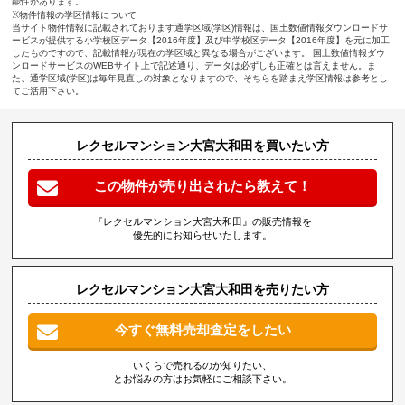
能性があります。
※物件情報の学区情報について
当サイト物件情報に記載されております通学区域(学区)情報は、国土数値情報ダウンロードサ
ービスが提供する小学校区データ【2016年度】及び中学校区データ【2016年度】を元に加工
したものですので、記載情報が現在の学区域と異なる場合がございます。 国土数値情報ダウ
ンロードサービスのWEBサイト上で記述通り、データは必ずしも正確とは言えません。ま
た、通学区域(学区)は毎年見直しの対象となりますので、そちらを踏まえ学区情報は参考とし
てご活用下さい。
レクセルマンション大宮大和田を買いたい方
この物件が売り出されたら教えて！
『レクセルマンション大宮大和田』の販売情報を
優先的にお知らせいたします。
レクセルマンション大宮大和田を売りたい方
今すぐ無料売却査定をしたい
いくらで売れるのか知りたい、
とお悩みの方はお気軽にご相談下さい。