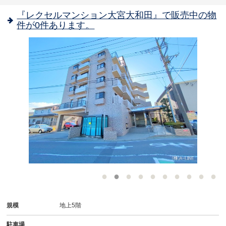
『レクセルマンション大宮大和田』で販売中の物
件が0件あります。
-
規模
地上5階
駐車場