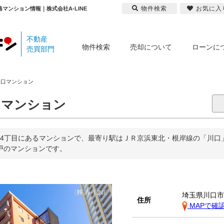
物件検索
お気に入
マンション情報｜株式会社A-LINE
不動産
物件検索
売却について
ローンに
売買部門
川口マンション
マンション
4丁目にあるマンションで、最寄り駅はＪＲ京浜東北・根岸線の「川口」
7戸のマンションです。
埼玉県川口
住所
MAPで確