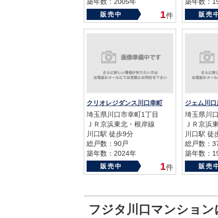
築年数：2005年
築年数：19
1
販売中
販売
件
クリオレジダンス川口幸町
ジェム川口
埼玉県川口市幸町1丁目
埼玉県川
ＪＲ京浜東北・根岸線
ＪＲ京浜
川口駅 徒歩9分
川口駅 徒
総戸数：90戸
総戸数：3
築年数：2024年
築年数：19
1
販売中
販売
件
フジタ川口マンション