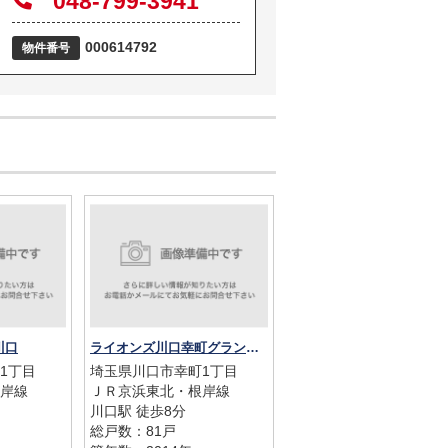
048-799-3941
000614792
物件番号
川口
ライオンズ川口幸町グランフォート
1丁目
埼玉県川口市幸町1丁目
岸線
ＪＲ京浜東北・根岸線
川口駅 徒歩8分
総戸数：81戸