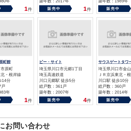
80年
築年数：2017年
築年数：1989年
1
1
中
販売中
販売中
件
件
原町館
ビー・サイト
サウスゲートタワ
口市原町
埼玉県川口市元郷1丁目
埼玉県川口市金山
東北・根岸線
埼玉高速鉄道
ＪＲ京浜東北・根
歩14分
川口元郷駅 徒歩5分
川口駅 徒歩10分
7戸
総戸数：361戸
総戸数：360戸
83年
築年数：2007年
築年数：2014年
1
4
中
販売中
販売中
件
件
にお問い合わせ