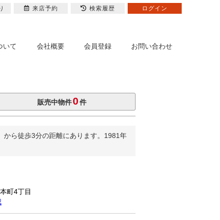
り
来店予約
検索履歴
ログイン
ついて
会社概要
会員登録
お問い合わせ
0
販売中物件
件
から徒歩3分の距離にあります。1981年
市本町4丁目
認