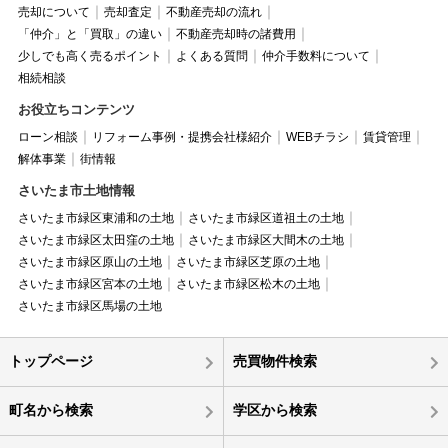
売却について
売却査定
不動産売却の流れ
「仲介」と「買取」の違い
不動産売却時の諸費用
少しでも高く売るポイント
よくある質問
仲介手数料について
相続相談
お役立ちコンテンツ
ローン相談
リフォーム事例・提携会社様紹介
WEBチラシ
賃貸管理
解体事業
街情報
さいたま市土地情報
さいたま市緑区東浦和の土地
さいたま市緑区道祖土の土地
さいたま市緑区太田窪の土地
さいたま市緑区大間木の土地
さいたま市緑区原山の土地
さいたま市緑区芝原の土地
さいたま市緑区宮本の土地
さいたま市緑区松木の土地
さいたま市緑区馬場の土地
トップページ
売買物件検索
町名から検索
学区から検索