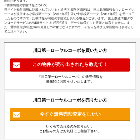
能性があります。
※物件情報の学区情報について
当サイト物件情報に記載されております通学区域(学区)情報は、国土数値情報ダウンロードサ
ービスが提供する小学校区データ【2016年度】及び中学校区データ【2016年度】を元に加工
したものですので、記載情報が現在の学区域と異なる場合がございます。 国土数値情報ダウ
ンロードサービスのWEBサイト上で記述通り、データは必ずしも正確とは言えません。ま
た、通学区域(学区)は毎年見直しの対象となりますので、そちらを踏まえ学区情報は参考とし
てご活用下さい。
川口第一ローヤルコーポを買いたい方
この物件が売り出されたら教えて！
『川口第一ローヤルコーポ』の販売情報を
優先的にお知らせいたします。
川口第一ローヤルコーポを売りたい方
今すぐ無料売却査定をしたい
いくらで売れるのか知りたい、
とお悩みの方はお気軽にご相談下さい。