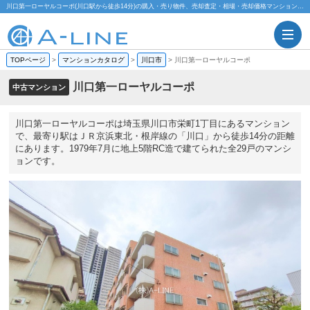
川口第一ローヤルコーポ(川口駅から徒歩14分)の購入・売り物件、売却査定・相場・売却価格マンション情報｜株式会社A-LINE
TOPページ
>
マンションカタログ
>
川口市
>
川口第一ローヤルコーポ
川口第一ローヤルコーポ
中古マンション
川口第一ローヤルコーポは埼玉県川口市栄町1丁目にあるマンション
で、最寄り駅はＪＲ京浜東北・根岸線の「川口」から徒歩14分の距離
にあります。1979年7月に地上5階RC造で建てられた全29戸のマンシ
ョンです。