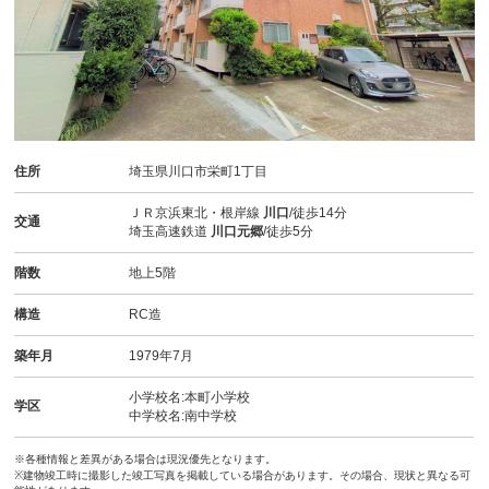
住所
埼玉県川口市栄町1丁目
ＪＲ京浜東北・根岸線
川口
/徒歩14分
交通
埼玉高速鉄道
川口元郷
/徒歩5分
階数
地上5階
構造
RC造
築年月
1979年7月
小学校名:本町小学校
学区
中学校名:南中学校
※各種情報と差異がある場合は現況優先となります。
※建物竣工時に撮影した竣工写真を掲載している場合があります。その場合、現状と異なる可