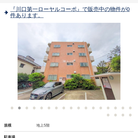
『川口第一ローヤルコーポ』で販売中の物件が0
件あります。
-
規模
地上5階
駐車場