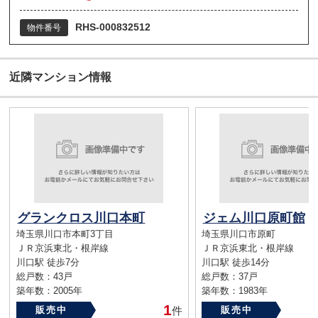
RHS-000832512
物件番号
近隣マンション情報
グランクロス川口本町
ジェム川口原町館
埼玉県川口市本町3丁目
埼玉県川口市原町
ＪＲ京浜東北・根岸線
ＪＲ京浜東北・根岸線
川口駅 徒歩7分
川口駅 徒歩14分
総戸数：43戸
総戸数：37戸
築年数：2005年
築年数：1983年
1
販売中
件
販売中