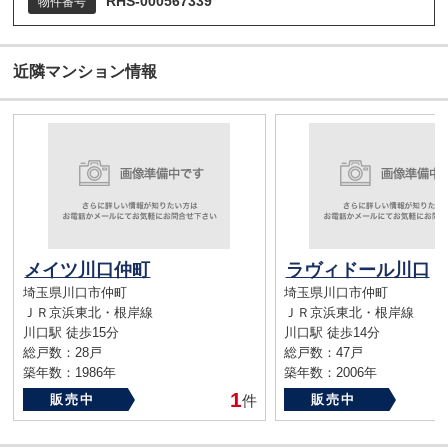
RHS-000567339
物件番号
近隣マンション情報
メイツ川口仲町
ラヴィドール川口
埼玉県川口市仲町
埼玉県川口市仲町
ＪＲ京浜東北・根岸線
ＪＲ京浜東北・根岸線
川口駅 徒歩15分
川口駅 徒歩14分
総戸数：28戸
総戸数：47戸
築年数：1986年
築年数：2006年
1
販売中
件
販売中