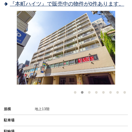
『本町ハイツ』で販売中の物件が0件あります。
-
規模
地上13階
駐車場
駐輪場