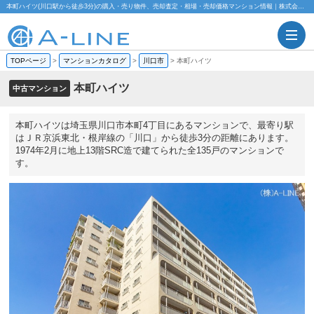
本町ハイツ(川口駅から徒歩3分)の購入・売り物件、売却査定・相場・売却価格マンション情報｜株式会社A-LINE
TOPページ
>
マンションカタログ
>
川口市
>
本町ハイツ
本町ハイツ
中古マンション
本町ハイツは埼玉県川口市本町4丁目にあるマンションで、最寄り駅
はＪＲ京浜東北・根岸線の「川口」から徒歩3分の距離にあります。
1974年2月に地上13階SRC造で建てられた全135戸のマンションで
す。