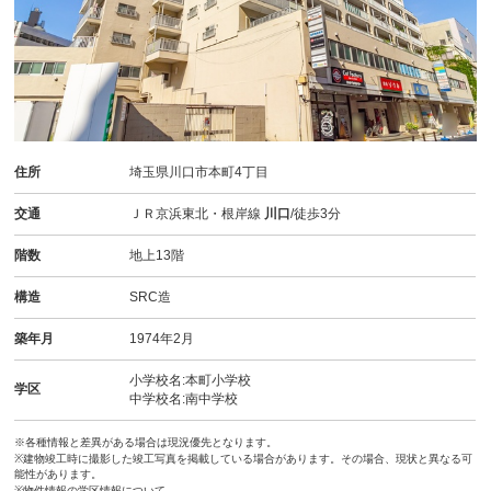
住所
埼玉県川口市本町4丁目
交通
ＪＲ京浜東北・根岸線
川口
/徒歩3分
階数
地上13階
構造
SRC造
築年月
1974年2月
小学校名:本町小学校
学区
中学校名:南中学校
※各種情報と差異がある場合は現況優先となります。
※建物竣工時に撮影した竣工写真を掲載している場合があります。その場合、現状と異なる可
能性があります。
※物件情報の学区情報について