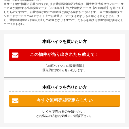
当サイト物件情報に記載されております通学区域(学区)情報は、国土数値情報ダウンロードサ
ービスが提供する小学校区データ【2016年度】及び中学校区データ【2016年度】を元に加工
したものですので、記載情報が現在の学区域と異なる場合がございます。 国土数値情報ダウ
ンロードサービスのWEBサイト上で記述通り、データは必ずしも正確とは言えません。ま
た、通学区域(学区)は毎年見直しの対象となりますので、そちらを踏まえ学区情報は参考とし
てご活用下さい。
本町ハイツを買いたい方
この物件が売り出されたら教えて！
『本町ハイツ』の販売情報を
優先的にお知らせいたします。
本町ハイツを売りたい方
今すぐ無料売却査定をしたい
いくらで売れるのか知りたい、
とお悩みの方はお気軽にご相談下さい。