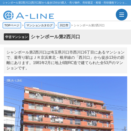
シャンボール第2西川口(西川口駅から徒歩13分)の購入・売り物件、売却査定・相場・売却価格マンション情報｜株式会社A-LINE
TOPページ
>
マンションカタログ
>
川口市
>
シャンボール第2西川口
シャンボール第2西川口
中古マンション
シャンボール第2西川口は埼玉県川口市西川口6丁目にあるマンション
で、最寄り駅はＪＲ京浜東北・根岸線の「西川口」から徒歩13分の距
離にあります。1981年2月に地上6階RC造で建てられた全53戸のマン
ションです。