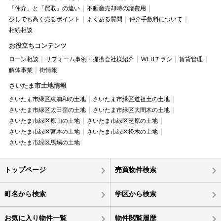
「仲介」と「買取」の違い
不動産売却時の諸費用
少しでも高く売るポイント
よくある質問
仲介手数料について
相続相談
お役立ちコンテンツ
ローン相談
リフォーム事例・提携会社様紹介
WEBチラシ
賃貸管理
解体事業
街情報
さいたま市土地情報
さいたま市緑区東浦和の土地
さいたま市緑区道祖土の土地
さいたま市緑区太田窪の土地
さいたま市緑区大間木の土地
さいたま市緑区原山の土地
さいたま市緑区芝原の土地
さいたま市緑区宮本の土地
さいたま市緑区松木の土地
さいたま市緑区馬場の土地
トップページ
売買物件検索
町名から検索
学区から検索
お気に入り物件一覧
物件閲覧履歴