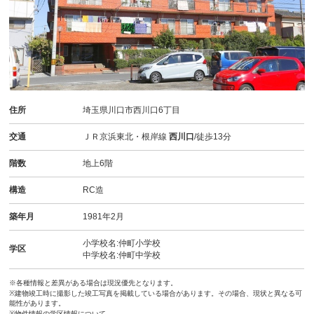
住所
埼玉県川口市西川口6丁目
交通
ＪＲ京浜東北・根岸線
西川口
/徒歩13分
階数
地上6階
構造
RC造
築年月
1981年2月
小学校名:仲町小学校
学区
中学校名:仲町中学校
※各種情報と差異がある場合は現況優先となります。
※建物竣工時に撮影した竣工写真を掲載している場合があります。その場合、現状と異なる可
能性があります。
※物件情報の学区情報について