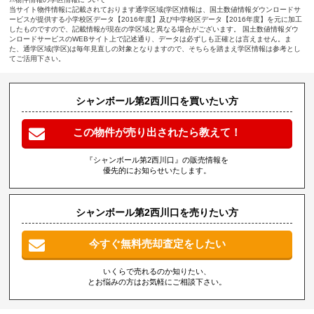
当サイト物件情報に記載されております通学区域(学区)情報は、国土数値情報ダウンロードサ
ービスが提供する小学校区データ【2016年度】及び中学校区データ【2016年度】を元に加工
したものですので、記載情報が現在の学区域と異なる場合がございます。 国土数値情報ダウ
ンロードサービスのWEBサイト上で記述通り、データは必ずしも正確とは言えません。ま
た、通学区域(学区)は毎年見直しの対象となりますので、そちらを踏まえ学区情報は参考とし
てご活用下さい。
シャンボール第2西川口を買いたい方
この物件が売り出されたら教えて！
『シャンボール第2西川口』の販売情報を
優先的にお知らせいたします。
シャンボール第2西川口を売りたい方
今すぐ無料売却査定をしたい
いくらで売れるのか知りたい、
とお悩みの方はお気軽にご相談下さい。