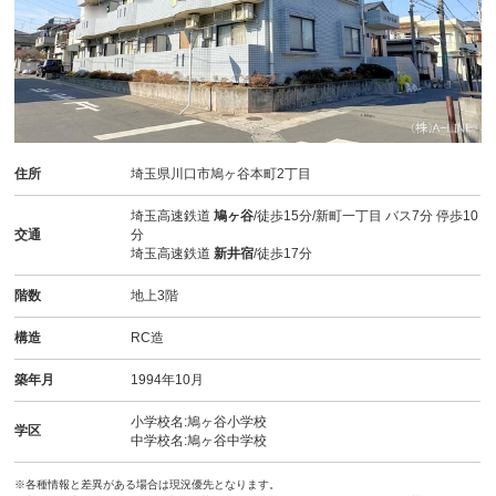
住所
埼玉県川口市鳩ヶ谷本町2丁目
埼玉高速鉄道
鳩ヶ谷
/徒歩15分/新町一丁目 バス7分 停歩10
交通
分
埼玉高速鉄道
新井宿
/徒歩17分
階数
地上3階
構造
RC造
築年月
1994年10月
小学校名:鳩ヶ谷小学校
学区
中学校名:鳩ヶ谷中学校
※各種情報と差異がある場合は現況優先となります。