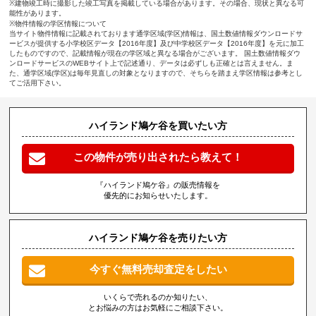
※建物竣工時に撮影した竣工写真を掲載している場合があります。その場合、現状と異なる可
能性があります。
※物件情報の学区情報について
当サイト物件情報に記載されております通学区域(学区)情報は、国土数値情報ダウンロードサ
ービスが提供する小学校区データ【2016年度】及び中学校区データ【2016年度】を元に加工
したものですので、記載情報が現在の学区域と異なる場合がございます。 国土数値情報ダウ
ンロードサービスのWEBサイト上で記述通り、データは必ずしも正確とは言えません。ま
た、通学区域(学区)は毎年見直しの対象となりますので、そちらを踏まえ学区情報は参考とし
てご活用下さい。
ハイランド鳩ケ谷を買いたい方
この物件が売り出されたら教えて！
『ハイランド鳩ケ谷』の販売情報を
優先的にお知らせいたします。
ハイランド鳩ケ谷を売りたい方
今すぐ無料売却査定をしたい
いくらで売れるのか知りたい、
とお悩みの方はお気軽にご相談下さい。