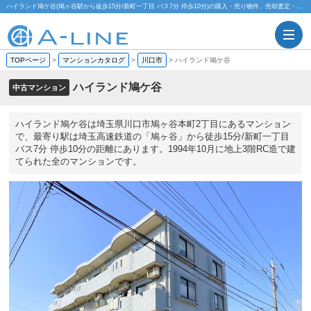
ハイランド鳩ケ谷(鳩ヶ谷駅から徒歩15分/新町一丁目 バス7分 停歩10分)の購入・売り物件、売却査定・相場・売却価格マンション情報｜株式会社A-LINE
TOPページ
>
マンションカタログ
>
川口市
>
ハイランド鳩ケ谷
ハイランド鳩ケ谷
中古マンション
ハイランド鳩ケ谷は埼玉県川口市鳩ヶ谷本町2丁目にあるマンション
で、最寄り駅は埼玉高速鉄道の「鳩ヶ谷」から徒歩15分/新町一丁目
バス7分 停歩10分の距離にあります。1994年10月に地上3階RC造で建
てられた全のマンションです。