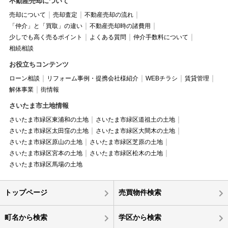
不動産売却について
売却について
売却査定
不動産売却の流れ
「仲介」と「買取」の違い
不動産売却時の諸費用
少しでも高く売るポイント
よくある質問
仲介手数料について
相続相談
お役立ちコンテンツ
ローン相談
リフォーム事例・提携会社様紹介
WEBチラシ
賃貸管理
解体事業
街情報
さいたま市土地情報
さいたま市緑区東浦和の土地
さいたま市緑区道祖土の土地
さいたま市緑区太田窪の土地
さいたま市緑区大間木の土地
さいたま市緑区原山の土地
さいたま市緑区芝原の土地
さいたま市緑区宮本の土地
さいたま市緑区松木の土地
さいたま市緑区馬場の土地
トップページ
売買物件検索
町名から検索
学区から検索