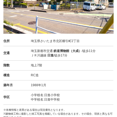
住所
埼玉県さいたま市北区櫛引町2丁目
埼玉新都市交通
鉄道博物館（大成）
/徒歩11分
交通
ＪＲ川越線
日進
/徒歩17分
階数
地上7階
構造
RC造
築年月
1988年1月
小学校名:日進小学校
学区
中学校名:日進中学校
※各種情報と差異がある場合は現況優先となります。
※建物竣工時に撮影した竣工写真を掲載している場合があります。その場合、現状と異なる可