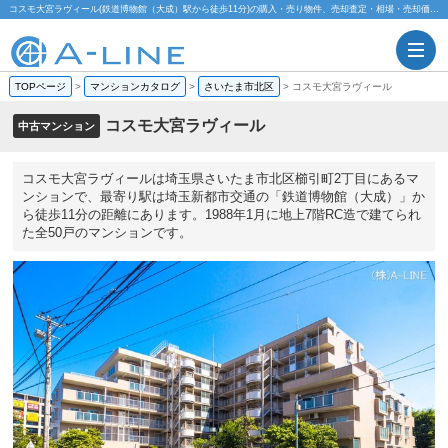
コスモ大宮ラヴィール(鉄道博物館（大成）駅から徒歩11分)の購入・売り物件、売却査定・相場・売却価格マンション情報｜株式会社A-LINE
TOPページ
>
マンションカタログ
>
さいたま市北区
>
コスモ大宮ラヴィール
コスモ大宮ラヴィール
中古マンション
コスモ大宮ラヴィールは埼玉県さいたま市北区櫛引町2丁目にあるマ
ンションで、最寄り駅は埼玉新都市交通の「鉄道博物館（大成）」か
ら徒歩11分の距離にあります。1988年1月に地上7階RC造で建てられ
た全50戸のマンションです。