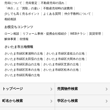
売却について
売却査定
不動産売却の流れ
「仲介」と「買取」の違い
不動産売却時の諸費用
少しでも高く売るポイント
よくある質問
仲介手数料について
相続相談
お役立ちコンテンツ
ローン相談
リフォーム事例・提携会社様紹介
WEBチラシ
賃貸管理
解体事業
街情報
さいたま市土地情報
さいたま市緑区東浦和の土地
さいたま市緑区道祖土の土地
さいたま市緑区太田窪の土地
さいたま市緑区大間木の土地
さいたま市緑区原山の土地
さいたま市緑区芝原の土地
さいたま市緑区宮本の土地
さいたま市緑区松木の土地
さいたま市緑区馬場の土地
トップページ
売買物件検索
町名から検索
学区から検索