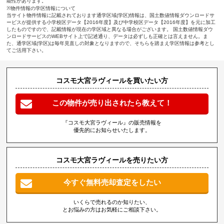
能性があります。
※物件情報の学区情報について
当サイト物件情報に記載されております通学区域(学区)情報は、国土数値情報ダウンロードサ
ービスが提供する小学校区データ【2016年度】及び中学校区データ【2016年度】を元に加工
したものですので、記載情報が現在の学区域と異なる場合がございます。 国土数値情報ダウ
ンロードサービスのWEBサイト上で記述通り、データは必ずしも正確とは言えません。ま
た、通学区域(学区)は毎年見直しの対象となりますので、そちらを踏まえ学区情報は参考とし
てご活用下さい。
コスモ大宮ラヴィールを買いたい方
この物件が売り出されたら教えて！
『コスモ大宮ラヴィール』の販売情報を
優先的にお知らせいたします。
コスモ大宮ラヴィールを売りたい方
今すぐ無料売却査定をしたい
いくらで売れるのか知りたい、
とお悩みの方はお気軽にご相談下さい。