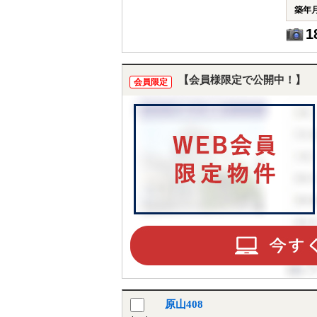
築年
1
【会員様限定で公開中！】
会員限定
原山408