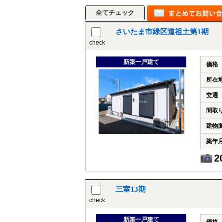
さいたま市緑区道祖土第1期
check
新築一戸建て
価格
所在
交通
間取
建物
築年
2
三室13期
check
新築一戸建て