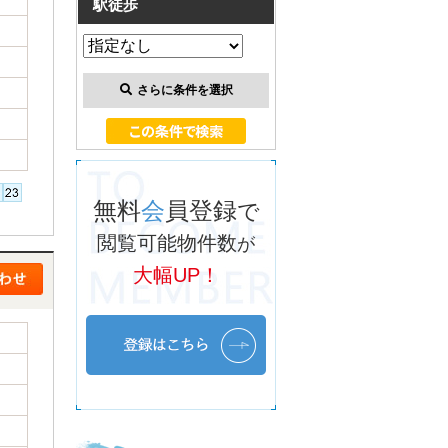
駅徒歩
さらに条件を選択
無料
会
員登録
で
閲覧可能物件数
が
大幅UP！