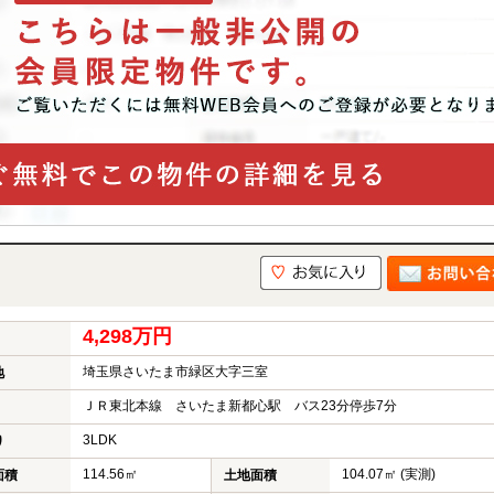
4,298万円
埼玉県さいたま市緑区大字三室
地
ＪＲ東北本線 さいたま新都心駅 バス23分停歩7分
3LDK
り
114.56㎡
104.07㎡ (実測)
面積
土地面積