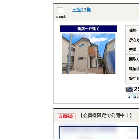
三室13期
check
新築一戸建て
価格
所在
交通
間取
建物
築年
2
【会員様限定で公開中！】
会員限定