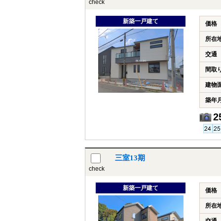
check
新築一戸建て
価格
所在
交通
間取
建物
築年
2
三室13期
check
新築一戸建て
価格
所在