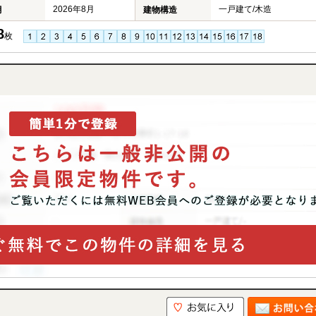
2026年8月
一戸建て/木造
月
建物構造
8
枚