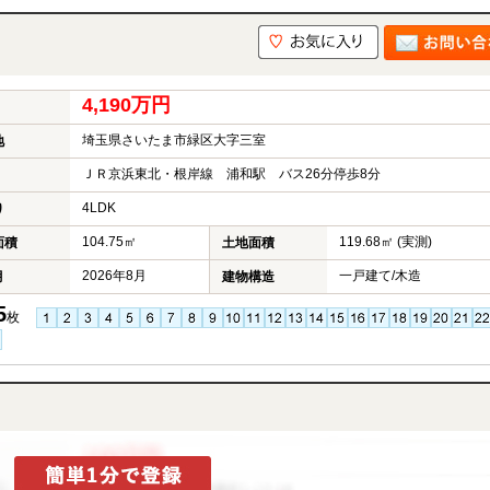
4,190万円
埼玉県さいたま市緑区大字三室
地
ＪＲ京浜東北・根岸線 浦和駅 バス26分停歩8分
4LDK
り
104.75㎡
119.68㎡ (実測)
面積
土地面積
2026年8月
一戸建て/木造
月
建物構造
5
枚