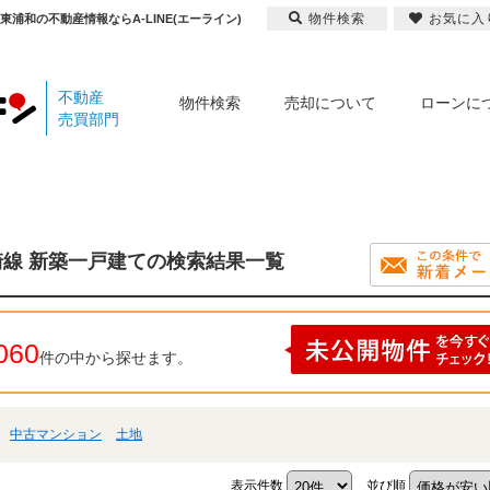
物件検索
お気に入
浦和の不動産情報ならA-LINE(エーライン)
不動産
物件検索
売却について
ローンに
売買部門
崎線 新築一戸建ての検索結果一覧
060
件の中から探せます。
中古マンション
土地
表示件数
並び順