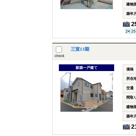
建物
築年
2
三室13期
check
新築一戸建て
価格
所在
交通
間取
建物
築年
2