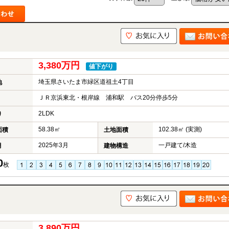
3,380万円
値下がり
埼玉県さいたま市緑区道祖土4丁目
地
ＪＲ京浜東北・根岸線 浦和駅 バス20分停歩5分
2LDK
り
58.38㎡
102.38㎡ (実測)
面積
土地面積
2025年3月
一戸建て/木造
月
建物構造
0
枚
3,890万円