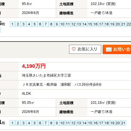
95.6㎡
102.18㎡ (実測)
面積
土地面積
2026年8月
一戸建て/木造
月
建物構造
5
枚
4,190万円
埼玉県さいたま市緑区大字三室
地
ＪＲ京浜東北・根岸線 浦和駅 バス26分停歩8分
4LDK
り
95.35㎡
101.18㎡ (実測)
面積
土地面積
2026年8月
一戸建て/木造
月
建物構造
1
枚