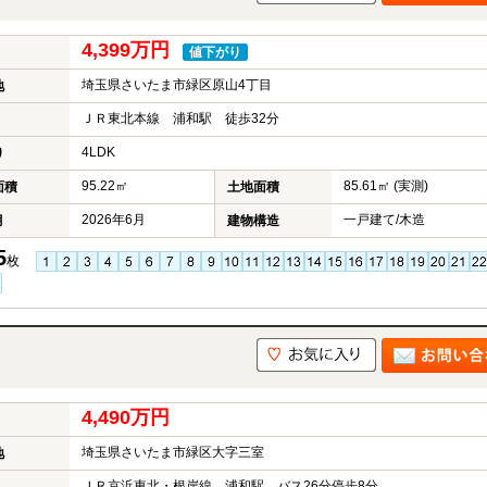
4,399万円
値下がり
埼玉県さいたま市緑区原山4丁目
地
ＪＲ東北本線 浦和駅 徒歩32分
4LDK
り
95.22㎡
85.61㎡ (実測)
面積
土地面積
2026年6月
一戸建て/木造
月
建物構造
5
枚
4,490万円
埼玉県さいたま市緑区大字三室
地
ＪＲ京浜東北・根岸線 浦和駅 バス26分停歩8分