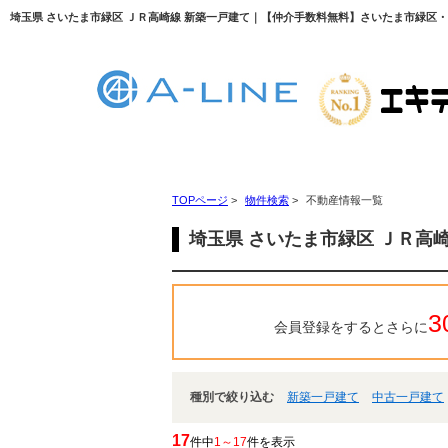
埼玉県 さいたま市緑区 ＪＲ高崎線 新築一戸建て｜【仲介手数料無料】さいたま市緑区・東
TOPページ
>
物件検索
>
不動産情報一覧
埼玉県 さいたま市緑区 ＪＲ高
3
会員登録をするとさらに
種別で絞り込む
新築一戸建て
中古一戸建て
17
件中
1～17
件を表示