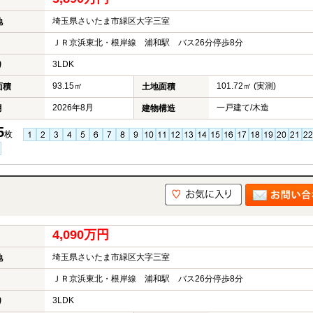
埼玉県さいたま市緑区大字三室
地
ＪＲ京浜東北・根岸線 浦和駅 バス26分停歩8分
3LDK
り
93.15㎡
101.72㎡ (実測)
面積
土地面積
2026年8月
一戸建て/木造
月
建物構造
5
枚
4,090万円
埼玉県さいたま市緑区大字三室
地
ＪＲ京浜東北・根岸線 浦和駅 バス26分停歩8分
3LDK
り