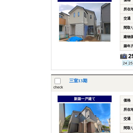
価格
所在
交通
間取
建物
築年
2
三室13期
check
新築一戸建て
価格
所在
交通
間取