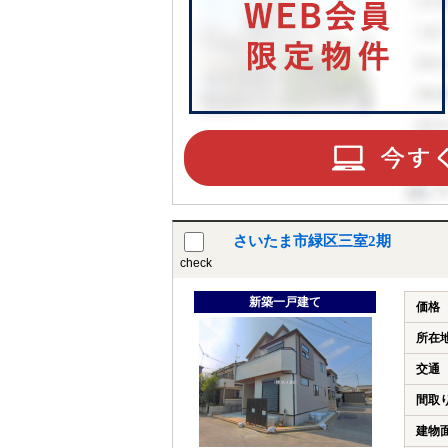
さいたま市緑区三室2期
check
新築一戸建て
価格
所在
交通
間取
建物