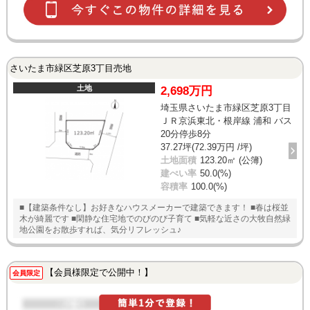
さいたま市緑区芝原3丁目売地
土地
2,698万円
埼玉県さいたま市緑区芝原3丁目
ＪＲ京浜東北・根岸線 浦和 バス
20分停歩8分
37.27坪(72.39万円 /坪)
土地面積
123.20㎡ (公簿)
建ぺい率
50.0(%)
容積率
100.0(%)
■【建築条件なし】お好きなハウスメーカーで建築できます！ ■春は桜並
木が綺麗です ■閑静な住宅地でのびのび子育て ■気軽な近さの大牧自然緑
地公園をお散歩すれば、気分リフレッシュ♪
【会員様限定で公開中！】
会員限定