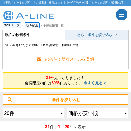
埼玉県 さいたま市緑区 ＪＲ京浜東北・根岸線 土地｜【仲介手数料無料】さいたま市緑区・東浦和の不動産情報ならA-LINE(エーライン)
TOPページ
>
物件検索
>
不動産情報一覧
現在の検索条件
さらに条件を絞り込む
埼玉県 さいたま市緑区 ＪＲ京浜東北・根岸線 土地
この条件で新着メールを登録
31件
見つかりました！
会員限定物件は
3053
件あります。
今すぐ見る
条件を絞り込む
31
1～20
件中
件を表示