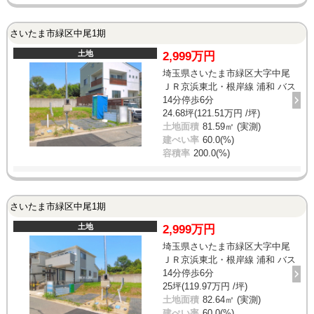
さいたま市緑区中尾1期
土地
2,999万円
埼玉県さいたま市緑区大字中尾
ＪＲ京浜東北・根岸線 浦和 バス
14分停歩6分
24.68坪(121.51万円 /坪)
土地面積
81.59㎡ (実測)
建ぺい率
60.0(%)
容積率
200.0(%)
さいたま市緑区中尾1期
土地
2,999万円
埼玉県さいたま市緑区大字中尾
ＪＲ京浜東北・根岸線 浦和 バス
14分停歩6分
25坪(119.97万円 /坪)
土地面積
82.64㎡ (実測)
建ぺい率
60.0(%)