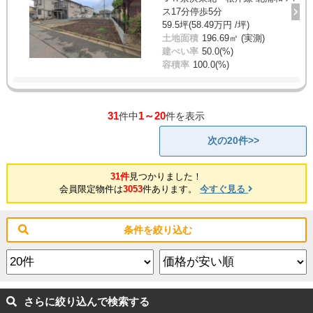
ス17分停歩5分
59.5坪(58.49万円 /坪)
土地面積
196.69㎡ (実測)
建ぺい率
50.0(%)
容積率
100.0(%)
31
1～20
件中
件を表示
次の20件>>
31件
見つかりました！
会員限定物件は
3053
件あります。
今すぐ見る
条件を絞り込む
さらに絞り込んで検索する