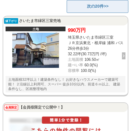
次の20件>>
さいたま市緑区三室売地
値下がり
土地
990万円
埼玉県さいたま市緑区三室
ＪＲ京浜東北・根岸線 浦和 バス
26分停歩3分
32.22坪(30.73万円 /坪)
土地面積
106.50㎡
建ぺい率
60.0(%)
容積率
100.0(%)
土地面積32坪以上！建築条件なし！ お好きなハウスメーカーで建築可
能！ ２沿線以上利用可、スーパー 徒歩10分以内、前道６ｍ以上、 建築
条件なし、区画整理地内
【会員様限定で公開中！】
会員限定