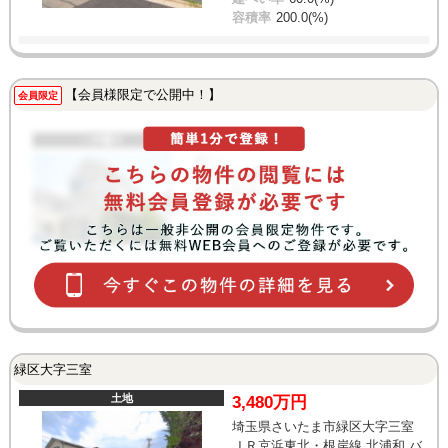
容積率
200.0(%)
【会員様限定で公開中！】
会員限定
緑区大字三室
土地
3,480万円
埼玉県さいたま市緑区大字三室
ＪＲ京浜東北・根岸線 北浦和 バ