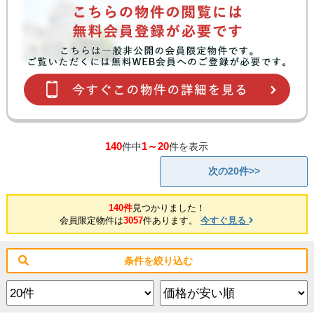
140
1～20
件中
件を表示
次の20件>>
140件
見つかりました！
会員限定物件は
3057
件あります。
今すぐ見る
条件を絞り込む