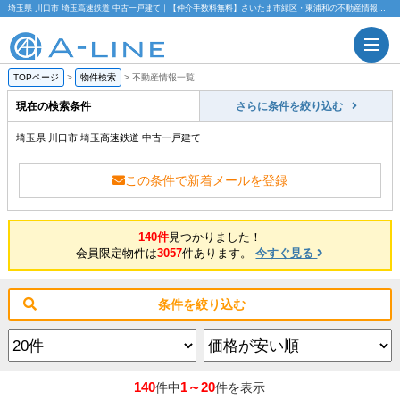
埼玉県 川口市 埼玉高速鉄道 中古一戸建て｜【仲介手数料無料】さいたま市緑区・東浦和の不動産情報ならA-LINE(エーライン)
TOPページ
>
物件検索
>
不動産情報一覧
現在の検索条件
さらに条件を絞り込む
埼玉県 川口市 埼玉高速鉄道 中古一戸建て
この条件で新着メールを登録
140件
見つかりました！
会員限定物件は
3057
件あります。
今すぐ見る
条件を絞り込む
140
1～20
件中
件を表示