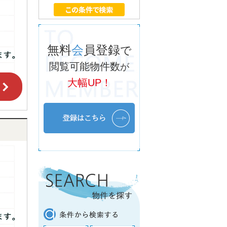
無料
会
員登録
で
閲覧可能物件数
が
大幅UP！