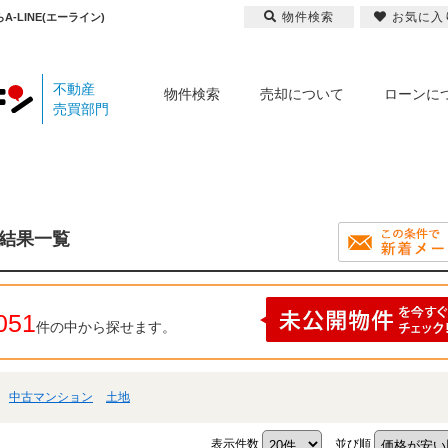
物件検索
お気に入
LINE(エーライン)
不動産
物件検索
売却について
ローンに
売買部門
索結果一覧
051
件の中から探せます。
中古マンション
土地
表示件数
並び順