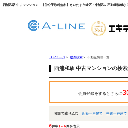
西浦和駅 中古マンション｜【仲介手数料無料】さいたま市緑区・東浦和の不動産情報ならA-
TOPページ
>
物件検索
>
不動産情報一覧
西浦和駅 中古マンションの検
3
会員登録をするとさらに
種別で絞り込む
新築一戸建て
中古一戸建て
6
件中
1～6
件を表示