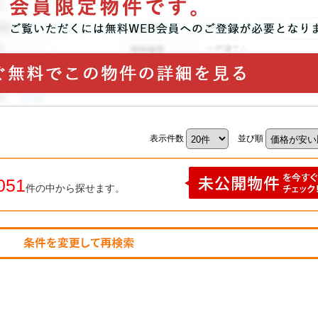
表示件数
並び順
051
件の中から探せます。