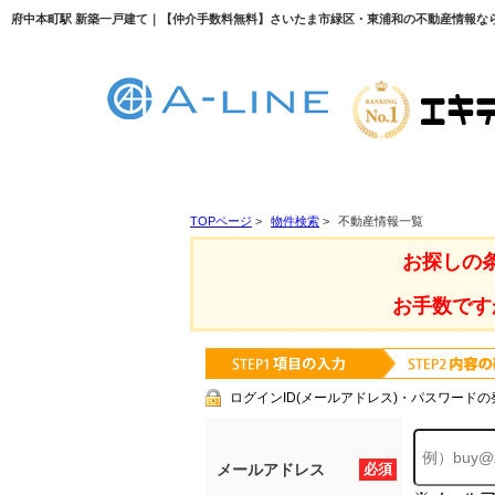
府中本町駅 新築一戸建て｜【仲介手数料無料】さいたま市緑区・東浦和の不動産情報ならA-
TOPページ
>
物件検索
>
不動産情報一覧
お探しの
お手数です
ログインID(メールアドレス)・パスワードの
メールアドレス
必須