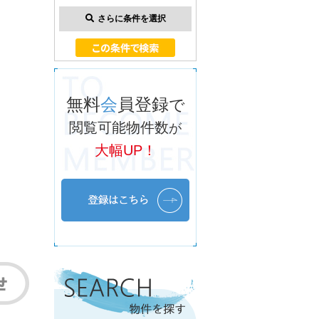
さらに条件を選択
無料
会
員登録
で
閲覧可能物件数
が
大幅UP！