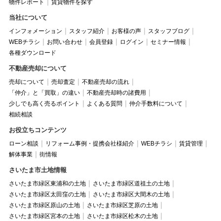
物件レポート
賃貸物件を探す
当社について
インフォメーション
スタッフ紹介
お客様の声
スタッフブログ
WEBチラシ
お問い合わせ
会員登録
ログイン
セミナー情報
各種ダウンロード
不動産売却について
売却について
売却査定
不動産売却の流れ
「仲介」と「買取」の違い
不動産売却時の諸費用
少しでも高く売るポイント
よくある質問
仲介手数料について
相続相談
お役立ちコンテンツ
ローン相談
リフォーム事例・提携会社様紹介
WEBチラシ
賃貸管理
解体事業
街情報
さいたま市土地情報
さいたま市緑区東浦和の土地
さいたま市緑区道祖土の土地
さいたま市緑区太田窪の土地
さいたま市緑区大間木の土地
さいたま市緑区原山の土地
さいたま市緑区芝原の土地
さいたま市緑区宮本の土地
さいたま市緑区松木の土地