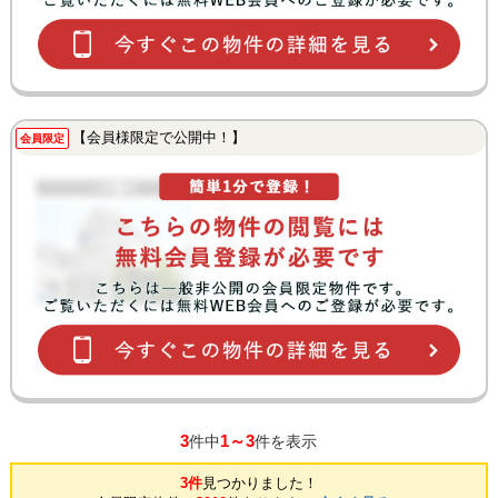
【会員様限定で公開中！】
会員限定
3
1～3
件中
件を表示
3件
見つかりました！