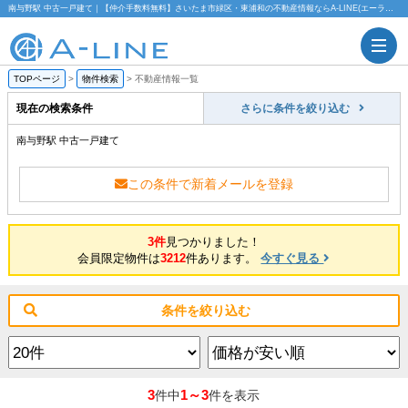
南与野駅 中古一戸建て｜【仲介手数料無料】さいたま市緑区・東浦和の不動産情報ならA-LINE(エーライン)
TOPページ
>
物件検索
>
不動産情報一覧
現在の検索条件
さらに条件を絞り込む
南与野駅 中古一戸建て
この条件で新着メールを登録
3件
見つかりました！
会員限定物件は
3212
件あります。
今すぐ見る
条件を絞り込む
3
1～3
件中
件を表示