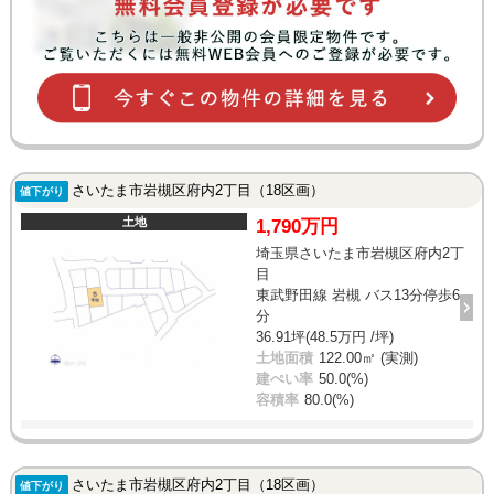
さいたま市岩槻区府内2丁目（18区画）
値下がり
土地
1,790万円
埼玉県さいたま市岩槻区府内2丁
目
東武野田線 岩槻 バス13分停歩6
分
36.91坪(48.5万円 /坪)
土地面積
122.00㎡ (実測)
建ぺい率
50.0(%)
容積率
80.0(%)
さいたま市岩槻区府内2丁目（18区画）
値下がり