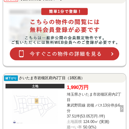
さいたま市岩槻区府内2丁目（18区画）
値下がり
土地
1,990万円
埼玉県さいたま市岩槻区府内2丁
目
東武野田線 岩槻 バス13分停歩6
分
37.51坪(53.05万円 /坪)
土地面積
124.00㎡ (実測)
建ぺい率
50.0(%)