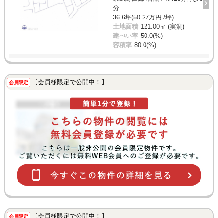
分
36.6坪(50.27万円 /坪)
土地面積
121.00㎡ (実測)
建ぺい率
50.0(%)
容積率
80.0(%)
【会員様限定で公開中！】
会員限定
【会員様限定で公開中！】
会員限定