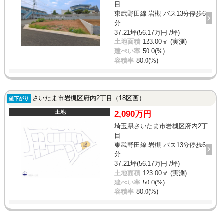
目
東武野田線 岩槻 バス13分停歩6
分
37.21坪(56.17万円 /坪)
土地面積
123.00㎡ (実測)
建ぺい率
50.0(%)
容積率
80.0(%)
さいたま市岩槻区府内2丁目（18区画）
値下がり
土地
2,090万円
埼玉県さいたま市岩槻区府内2丁
目
東武野田線 岩槻 バス13分停歩6
分
37.21坪(56.17万円 /坪)
土地面積
123.00㎡ (実測)
建ぺい率
50.0(%)
容積率
80.0(%)