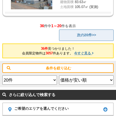
建物面積
83.63㎡
土地面積
105.07㎡ (実測)
36
1～20
件中
件を表示
次の20件>>
36件
見つかりました！
会員限定物件は
3057
件あります。
今すぐ見る
条件を絞り込む
さらに絞り込んで検索する
ご希望のエリアを選んでください