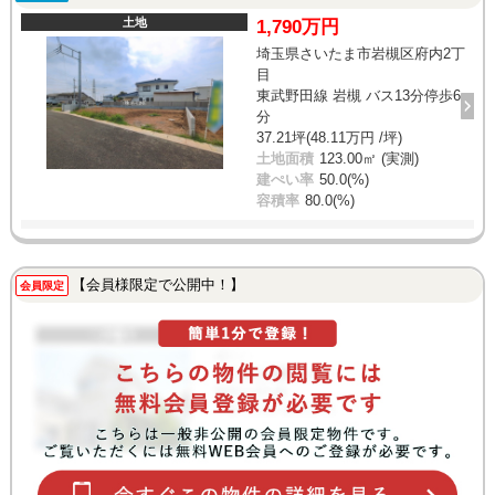
土地
1,790万円
埼玉県さいたま市岩槻区府内2丁
目
東武野田線 岩槻 バス13分停歩6
分
37.21坪(48.11万円 /坪)
土地面積
123.00㎡ (実測)
建ぺい率
50.0(%)
容積率
80.0(%)
【会員様限定で公開中！】
会員限定