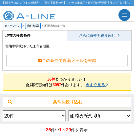
柏陽中学校(さいたま市岩槻区)｜【仲介手数料無料】さいたま市緑区・東浦和の不動産情報ならA-LINE(エーライン)
TOPページ
>
物件検索
>
不動産情報一覧
現在の検索条件
さらに条件を絞り込む
柏陽中学校(さいたま市岩槻区)
この条件で新着メールを登録
36件
見つかりました！
会員限定物件は
3057
件あります。
今すぐ見る
条件を絞り込む
36
1～20
件中
件を表示