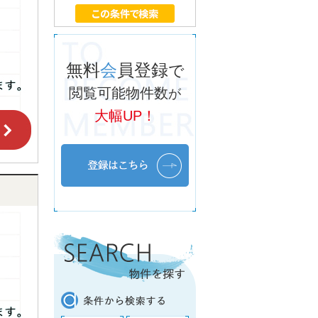
無料
会
員登録
で
閲覧可能物件数
が
大幅UP！