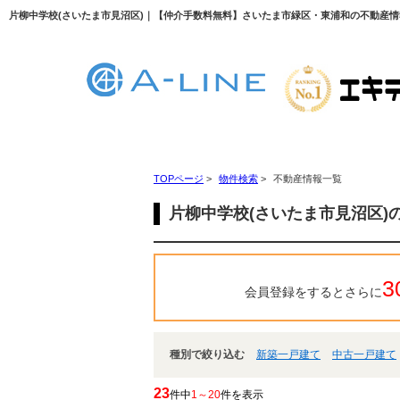
片柳中学校(さいたま市見沼区)｜【仲介手数料無料】さいたま市緑区・東浦和の不動産情報な
TOPページ
>
物件検索
>
不動産情報一覧
片柳中学校(さいたま市見沼区)
3
会員登録をするとさらに
種別で絞り込む
新築一戸建て
中古一戸建て
23
件中
1～20
件を表示