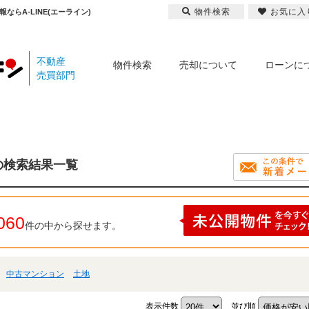
物件検索
お気に入
らA-LINE(エーライン)
不動産
物件検索
売却について
ローンに
売買部門
の検索結果一覧
060
件の中から探せます。
中古マンション
土地
表示件数
並び順