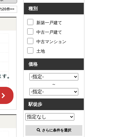
種別
の20件>>
新築一戸建て
中古一戸建て
中古マンション
土地
価格
～
駅徒歩
さらに条件を選択