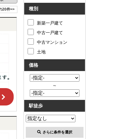
種別
の20件>>
新築一戸建て
中古一戸建て
中古マンション
土地
価格
～
駅徒歩
さらに条件を選択