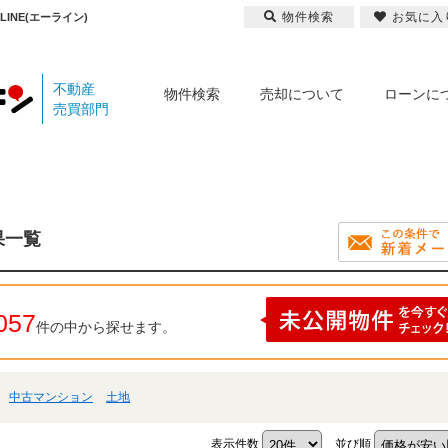
物件検索
お気に入
NE(エーライン)
不動産
物件検索
売却について
ローンに
売買部門
果一覧
057
件の中から探せます。
中古マンション
土地
表示件数
並び順