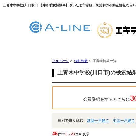
上青木中学校(川口市)｜【仲介手数料無料】さいたま市緑区・東浦和の不動産情報ならA-LI
TOPページ
>
物件検索
>
不動産情報一覧
上青木中学校(川口市)の検索結
3
会員登録をするとさらに
種別で絞り込む
新築一戸建て
中古一戸建て
45
件中
1～20
件を表示