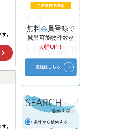
無料
会
員登録
で
閲覧可能物件数
が
大幅UP！