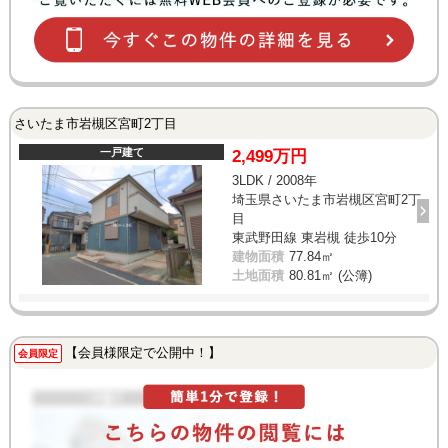
さいたま市岩槻区宮町2丁目
一戸建て
2,499万円
3LDK / 2008年
埼玉県さいたま市岩槻区宮町2丁
目
東武野田線 東岩槻 徒歩10分
建物面積
77.84㎡
土地面積
80.81㎡ (公簿)
【会員様限定で公開中！】
会員限定