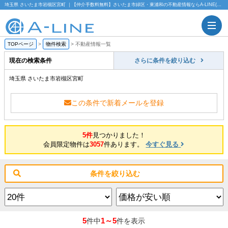
埼玉県 さいたま市岩槻区宮町 ｜【仲介手数料無料】さいたま市緑区・東浦和の不動産情報ならA-LINE(エーライン)
TOPページ
>
物件検索
>
不動産情報一覧
現在の検索条件
さらに条件を絞り込む
埼玉県 さいたま市岩槻区宮町
この条件で新着メールを登録
5件
見つかりました！
会員限定物件は
3057
件あります。
今すぐ見る
条件を絞り込む
5
1～5
件中
件を表示