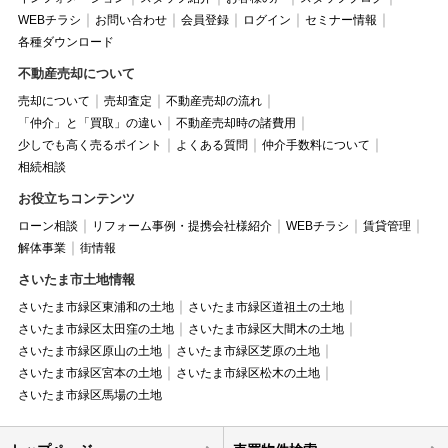
WEBチラシ
お問い合わせ
会員登録
ログイン
セミナー情報
各種ダウンロード
不動産売却について
売却について
売却査定
不動産売却の流れ
「仲介」と「買取」の違い
不動産売却時の諸費用
少しでも高く売るポイント
よくある質問
仲介手数料について
相続相談
お役立ちコンテンツ
ローン相談
リフォーム事例・提携会社様紹介
WEBチラシ
賃貸管理
解体事業
街情報
さいたま市土地情報
さいたま市緑区東浦和の土地
さいたま市緑区道祖土の土地
さいたま市緑区太田窪の土地
さいたま市緑区大間木の土地
さいたま市緑区原山の土地
さいたま市緑区芝原の土地
さいたま市緑区宮本の土地
さいたま市緑区松木の土地
さいたま市緑区馬場の土地