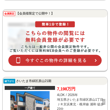
【会員様限定で公開中！】
会員限定
さいたま市緑区原山21期
値下がり
一戸建て
7,198万円
4LDK / 2026年
埼玉県さいたま市緑区原山1丁目
ＪＲ京浜東北・根岸線 浦和 徒歩
23分