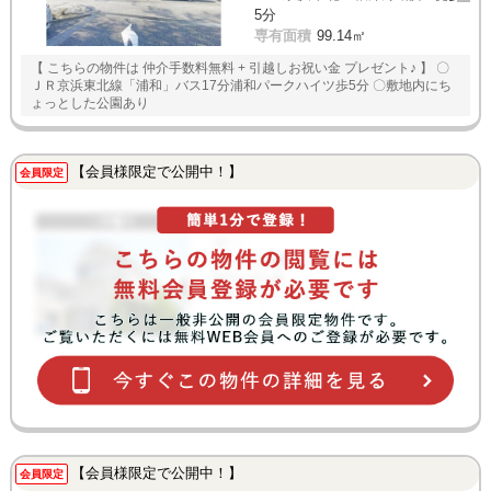
5分
専有面積
99.14㎡
【 こちらの物件は 仲介手数料無料 + 引越しお祝い金 プレゼント♪ 】 〇
ＪＲ京浜東北線「浦和」バス17分浦和パークハイツ歩5分 〇敷地内にち
ょっとした公園あり
【会員様限定で公開中！】
会員限定
【会員様限定で公開中！】
会員限定