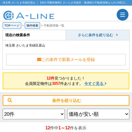
埼玉県 さいたま市緑区原山 ｜【仲介手数料無料】さいたま市緑区・東浦和の不動産情報ならA-LINE(エーライン)
TOPページ
>
物件検索
>
不動産情報一覧
現在の検索条件
さらに条件を絞り込む
埼玉県 さいたま市緑区原山
この条件で新着メールを登録
12件
見つかりました！
会員限定物件は
3057
件あります。
今すぐ見る
条件を絞り込む
12
1～12
件中
件を表示