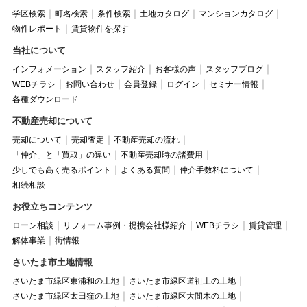
学区検索
町名検索
条件検索
土地カタログ
マンションカタログ
物件レポート
賃貸物件を探す
当社について
インフォメーション
スタッフ紹介
お客様の声
スタッフブログ
WEBチラシ
お問い合わせ
会員登録
ログイン
セミナー情報
各種ダウンロード
不動産売却について
売却について
売却査定
不動産売却の流れ
「仲介」と「買取」の違い
不動産売却時の諸費用
少しでも高く売るポイント
よくある質問
仲介手数料について
相続相談
お役立ちコンテンツ
ローン相談
リフォーム事例・提携会社様紹介
WEBチラシ
賃貸管理
解体事業
街情報
さいたま市土地情報
さいたま市緑区東浦和の土地
さいたま市緑区道祖土の土地
さいたま市緑区太田窪の土地
さいたま市緑区大間木の土地