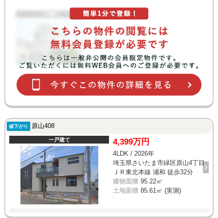
原山408
値下がり
一戸建て
4,399万円
4LDK / 2026年
埼玉県さいたま市緑区原山4丁目
ＪＲ東北本線 浦和 徒歩32分
建物面積
95.22㎡
土地面積
85.61㎡ (実測)