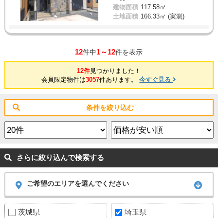
建物面積
117.58㎡
土地面積
166.33㎡ (実測)
12
1～12
件中
件を表示
12件
見つかりました！
会員限定物件は
3057
件あります。
今すぐ見る
条件を絞り込む
さらに絞り込んで検索する
ご希望のエリアを選んでください
茨城県
埼玉県