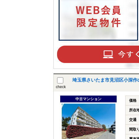
埼玉県さいたま市見沼区小深作
check
中古マンション
価格
所在
交通
間取