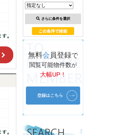
さらに条件を選択
無料
会
員登録
で
閲覧可能物件数
が
大幅UP！