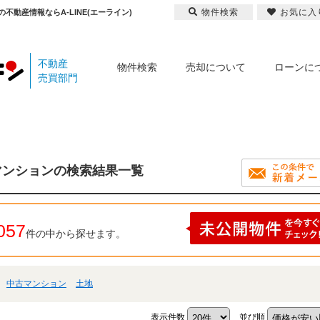
物件検索
お気に入
動産情報ならA-LINE(エーライン)
不動産
物件検索
売却について
ローンに
売買部門
マンションの検索結果一覧
057
件の中から探せます。
中古マンション
土地
表示件数
並び順