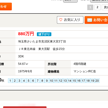
1
2
次
880万円
値下がり
埼玉県さいたま市見沼区東大宮3丁目
地
ＪＲ東北本線 東大宮駅 徒歩15分
3DK
り
54.67㎡
4階/5階建
面積
所在階
1975年9月
マンション/RC造
月
建物構造
0
枚