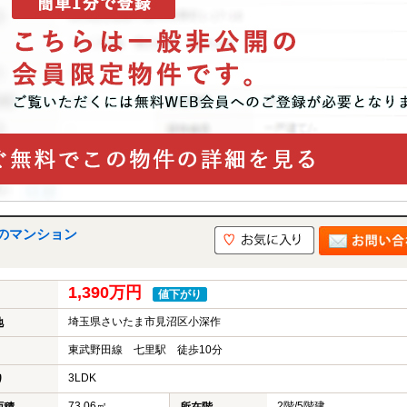
のマンション
1,390万円
値下がり
埼玉県さいたま市見沼区小深作
地
東武野田線 七里駅 徒歩10分
3LDK
り
73.06㎡
2階/5階建