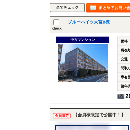
ブルーハイツ大宮B棟
check
中古マンション
価格
所在
交通
間取
専有
築年
2
【会員様限定で公開中！】
会員限定