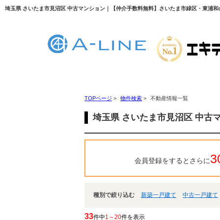
埼玉県 さいたま市見沼区 中古マンション｜【仲介手数料無料】さいたま市緑区・東浦和の不
TOPページ
>
物件検索
>
不動産情報一覧
埼玉県 さいたま市見沼区 中古
3
会員登録をするとさらに
種別で絞り込む
新築一戸建て
中古一戸建て
33
件中
1～20
件を表示