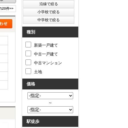
の20件>>
種別
新築一戸建て
中古一戸建て
中古マンション
土地
価格
～
駅徒歩