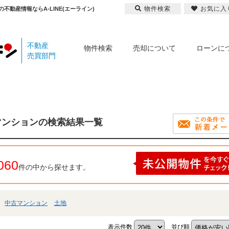
物件検索
お気に入
動産情報ならA-LINE(エーライン)
不動産
物件検索
売却について
ローンに
売買部門
マンションの検索結果一覧
060
件の中から探せます。
中古マンション
土地
表示件数
並び順