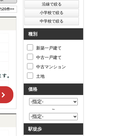
の20件>>
種別
新築一戸建て
中古一戸建て
中古マンション
土地
価格
～
駅徒歩