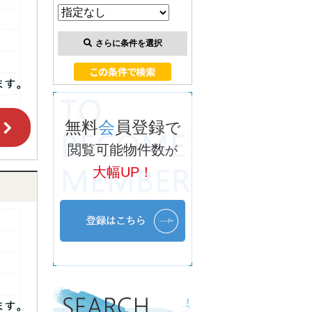
さらに条件を選択
無料
会
員登録
で
閲覧可能物件数
が
大幅UP！