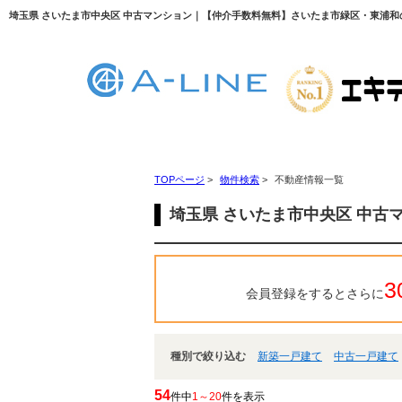
埼玉県 さいたま市中央区 中古マンション｜【仲介手数料無料】さいたま市緑区・東浦和の不
TOPページ
>
物件検索
>
不動産情報一覧
埼玉県 さいたま市中央区 中古
3
会員登録をするとさらに
種別で絞り込む
新築一戸建て
中古一戸建て
54
件中
1～20
件を表示