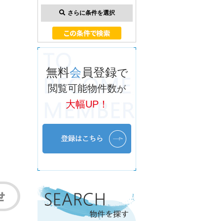
さらに条件を選択
無料
会
員登録
で
閲覧可能物件数
が
大幅UP！