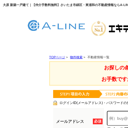
大原 新築一戸建て｜【仲介手数料無料】さいたま市緑区・東浦和の不動産情報ならA-LIN
TOPページ
>
物件検索
>
不動産情報一覧
お探しの
お手数です
ログインID(メールアドレス)・パスワードの
メールアドレス
必須