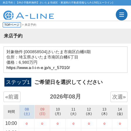
来店予約｜【仲介手数料無料】さいたま市緑区・東浦和の不動産情報ならA-LINE(エーライン)
TOPページ
> 来店予約
来店予約
対象物件:
[000858504]さいたま市南区白幡II期
住所：埼玉県さいたま市南区白幡6丁目
価格：6,980万円
https://www.a-l-i-n-e.jp/s_r_57010/
ステップ1
ご希望日を選択してください
2026年08月
«前週
次週»
08
09
10
11
12
13
14
時間
(土)
(日)
(月)
(火)
(水)
(木)
(金)
10:00
○
○
○
○
○
○
○