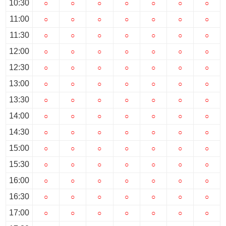
10:30
○
○
○
○
○
○
○
11:00
○
○
○
○
○
○
○
11:30
○
○
○
○
○
○
○
12:00
○
○
○
○
○
○
○
12:30
○
○
○
○
○
○
○
13:00
○
○
○
○
○
○
○
13:30
○
○
○
○
○
○
○
14:00
○
○
○
○
○
○
○
14:30
○
○
○
○
○
○
○
15:00
○
○
○
○
○
○
○
15:30
○
○
○
○
○
○
○
16:00
○
○
○
○
○
○
○
16:30
○
○
○
○
○
○
○
17:00
○
○
○
○
○
○
○