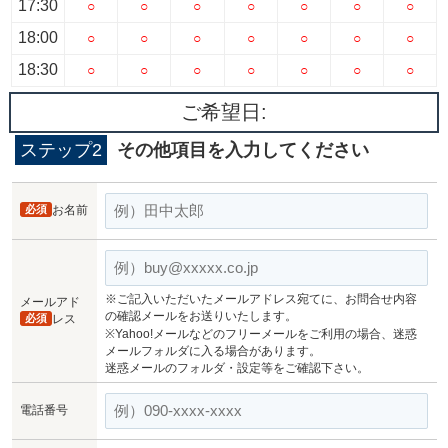
17:30
○
○
○
○
○
○
○
18:00
○
○
○
○
○
○
○
18:30
○
○
○
○
○
○
○
ご希望日:
ステップ2
その他項目を入力してください
必須
お名前
※ご記入いただいたメールアドレス宛てに、お問合せ内容
メールアド
の確認メールをお送りいたします。
必須
レス
※Yahoo!メールなどのフリーメールをご利用の場合、迷惑
メールフォルダに入る場合があります。
迷惑メールのフォルダ・設定等をご確認下さい。
電話番号