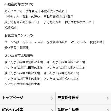
不動産売却について
売却について
売却査定
不動産売却の流れ
「仲介」と「買取」の違い
不動産売却時の諸費用
少しでも高く売るポイント
よくある質問
仲介手数料について
相続相談
お役立ちコンテンツ
ローン相談
リフォーム事例・提携会社様紹介
WEBチラシ
賃貸管理
解体事業
街情報
さいたま市土地情報
さいたま市緑区東浦和の土地
さいたま市緑区道祖土の土地
さいたま市緑区太田窪の土地
さいたま市緑区大間木の土地
さいたま市緑区原山の土地
さいたま市緑区芝原の土地
さいたま市緑区宮本の土地
さいたま市緑区松木の土地
さいたま市緑区馬場の土地
トップページ
売買物件検索
町名から検索
学区から検索