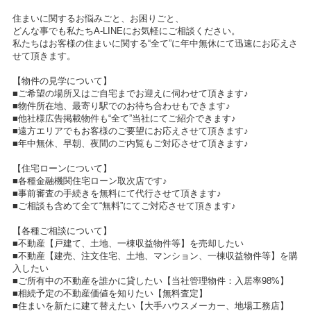
住まいに関するお悩みごと、お困りごと、
どんな事でも私たちA-LINEにお気軽にご相談ください。
私たちはお客様の住まいに関する“全て”に年中無休にて迅速にお応えさ
せて頂きます。
【物件の見学について】
■ご希望の場所又はご自宅までお迎えに伺わせて頂きます♪
■物件所在地、最寄り駅でのお待ち合わせもできます♪
■他社様広告掲載物件も“全て”当社にてご紹介できます♪
■遠方エリアでもお客様のご要望にお応えさせて頂きます♪
■年中無休、早朝、夜間のご内覧もご対応させて頂きます♪
【住宅ローンについて】
■各種金融機関住宅ローン取次店です♪
■事前審査の手続きを無料にて代行させて頂きます♪
■ご相談も含めて全て“無料”にてご対応させて頂きます♪
【各種ご相談について】
■不動産【戸建て、土地、一棟収益物件等】を売却したい
■不動産【建売、注文住宅、土地、マンション、一棟収益物件等】を購
入したい
■ご所有中の不動産を誰かに貸したい【当社管理物件：入居率98%】
■相続予定の不動産価値を知りたい【無料査定】
■住まいを新たに建て替えたい【大手ハウスメーカー、地場工務店】