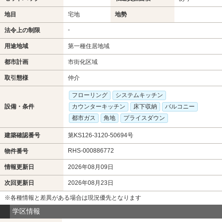
地目
宅地
地勢
-
法令上の制限
用途地域
第一種住居地域
都市計画
市街化区域
取引態様
仲介
フローリング
システムキッチン
設備・条件
カウンターキッチン
床下収納
バルコニー
都市ガス
角地
プライスダウン
建築確認番号
第KS126-3120-50694号
RHS-000886772
物件番号
情報更新日
2026年08月09日
次回更新日
2026年08月23日
※各種情報と差異がある場合は現況優先となります
学区情報