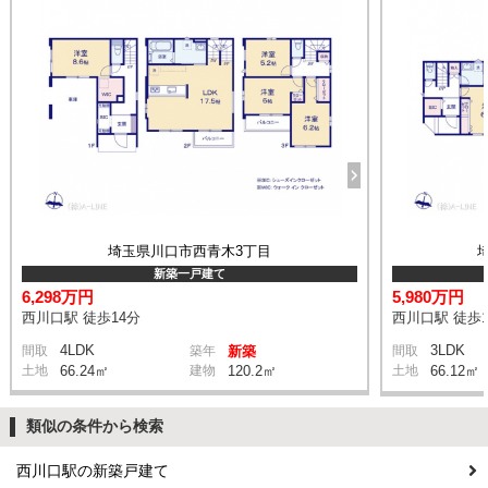
埼玉県川口市西青木3丁目
新築一戸建て
6,298万円
5,980万円
西川口駅 徒歩14分
西川口駅 徒歩1
4LDK
3LDK
間取
築年
新築
間取
土地
66.24㎡
建物
120.2㎡
土地
66.12㎡
類似の条件から検索
西川口駅の新築戸建て