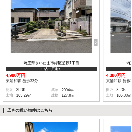
埼玉県さいたま市緑区芝原1丁目
埼
中古一戸建て
4,980万円
4,380万円
東浦和駅 徒歩33分
東浦和駅 徒歩2
3LDK
3LDK
間取
築年
2004年
間取
土地
165.29㎡
建物
127.8㎡
土地
105.00㎡
広さの近い物件はこちら