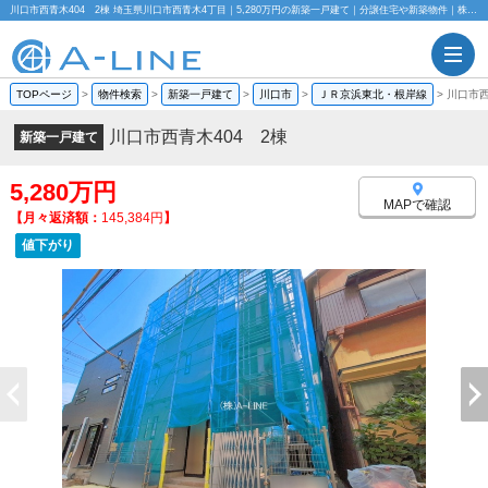
川口市西青木404 2棟 埼玉県川口市西青木4丁目｜5,280万円の新築一戸建て｜分譲住宅や新築物件｜株式会社A-LINE
TOPページ
>
物件検索
>
新築一戸建て
>
川口市
>
ＪＲ京浜東北・根岸線
>
川口市西
川口市西青木404 2棟
新築一戸建て
5,280万円
MAPで確認
【月々返済額：
145,384円
】
値下がり