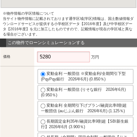
※物件情報の学区情報について
当サイト物件情報に記載されております通学区域(学区)情報は、国土数値情報ダ
ウンロードサービスが提供する小学校区データ【2016年度】及び中学校区デー
タ【2016年度】を元に加工したものですので、記載情報が現在の学区域と異な
る場合がございます。
この物件でローンシミュレーションする
価格
万円
変動金利 一般団信 ※変動金利/全期間引下型
(PqyPqy銀行 2026年6月) (0.850％)
変動金利 一般団信 (りそな銀行 2026年6月)
(0.950％)
変動金利 全期間引下げプラン/融資比率8割超
一般団信 (auじぶん銀行 2026年6月) (1.125％)
長期固定金利35年/融資比率9割超【SBI新生銀
行】2026年6月 (3.900％)