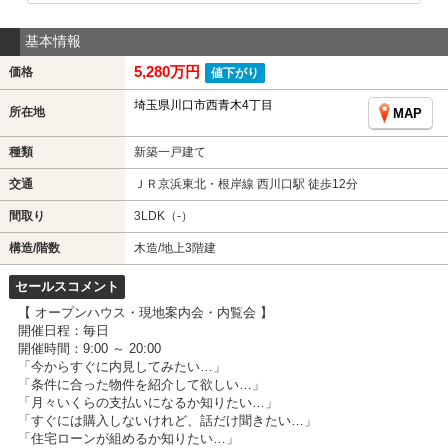
基本情報
5,280万円
価格
値下がり
埼玉県川口市西青木4丁目
所在地
MAP
種類
新築一戸建て
交通
ＪＲ京浜東北・根岸線 西川口駅 徒歩12分
間取り
3LDK（-）
構造/階数
木造/地上3階建
セールスコメント
【 オープンハウス・現地案内会・内覧会 】
開催日程：毎日
開催時間：9:00 ～ 20:00
「今からすぐに内見してみたい…」
「条件に合った物件を紹介して欲しい…」
「月々いくらの支払いになるか知りたい…」
「すぐには購入しないけれど、話だけ聞きたい…」
「住宅ローンが組めるか知りたい…」