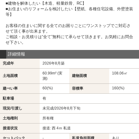
■建物を解体したい【木造、軽量鉄骨、RC】
■お住まいのリフォームを検討したい【壁紙、各種住宅設備、外壁塗装
等】
お客様の住まいに関する全てのお困りごとにワンストップでご対応さ
せて頂く事が出来ます。
ご相談・お見積りは“全て”無料にて承らせて頂きます。お気軽にお問合
せ下さい。
詳細情報
完成年
2026年8月築
60.99m² (実
108.06㎡
土地面積
建物面積
測)
60(%)
160(%)
建ぺい率
容積率
駐車場
有
現況/引渡し
未完成/2026年8月下旬
土地権利
所有権
接道状況
接道: 西 4ｍ 私道
セットバック
-
私道負担面積
あり