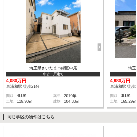
埼玉県さいたま市緑区中尾
埼玉
中古一戸建て
4,080万円
4,980万円
東浦和駅 徒歩21分
東浦和駅 徒歩3
4LDK
3LDK
間取
築年
2019年
間取
土地
119.90㎡
建物
104.33㎡
土地
165.29㎡
同じ学区の物件はこちら