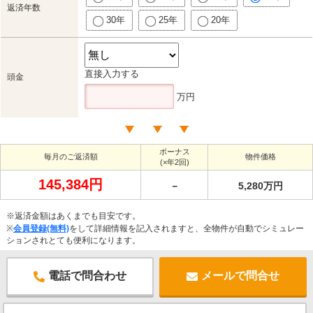
返済年数
30年
25年
20年
直接入力する
頭金
万円
ボーナス
毎月のご返済額
物件価格
(×年2回)
145,384円
－
5,280万円
※返済金額はあくまでも目安です。
※
会員登録(無料)
をして詳細情報を記入されますと、全物件が自動でシミュレー
ションされとても便利になります。
電話で問合わせ
メールで問合せ