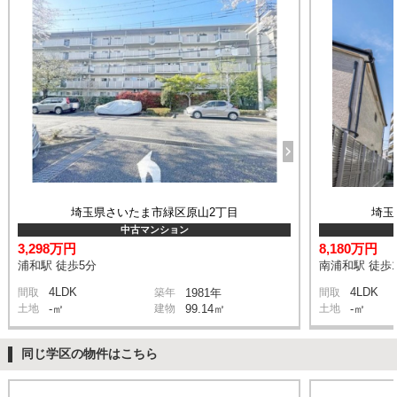
埼玉県さいたま市緑区原山2丁目
埼玉
中古マンション
3,298万円
8,180万円
浦和駅 徒歩5分
南浦和駅 徒歩1
4LDK
4LDK
間取
築年
1981年
間取
土地
-㎡
建物
99.14㎡
土地
-㎡
同じ学区の物件はこちら