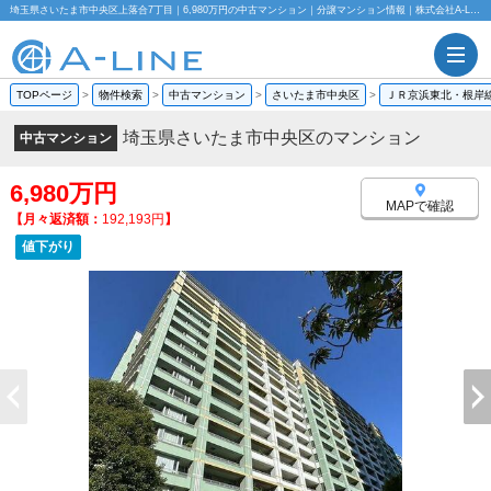
埼玉県さいたま市中央区上落合7丁目｜6,980万円の中古マンション｜分譲マンション情報｜株式会社A-LINE
TOPページ
>
物件検索
>
中古マンション
>
さいたま市中央区
>
ＪＲ京浜東北・根岸
埼玉県さいたま市中央区のマンション
中古マンション
6,980万円
MAPで確認
【月々返済額：
192,193円
】
値下がり