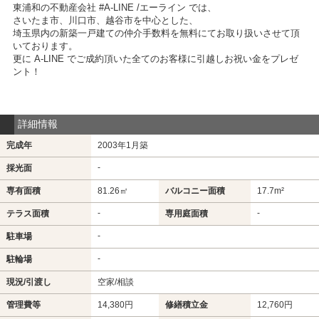
東浦和の不動産会社 #A-LINE /エーライン では、
さいたま市、川口市、越谷市を中心とした、
埼玉県内の新築一戸建ての仲介手数料を無料にてお取り扱いさせて頂
いております。
更に A-LINE でご成約頂いた全てのお客様に引越しお祝い金をプレゼ
ント！
詳細情報
完成年
2003年1月築
-
採光面
専有面積
81.26㎡
バルコニー面積
17.7m²
-
-
テラス面積
専用庭面積
-
駐車場
-
駐輪場
現況/引渡し
空家/相談
管理費等
14,380円
修繕積立金
12,760円