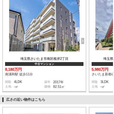
埼玉県さいたま市南区根岸2丁目
埼玉県
中古マンション
8,180万円
5,980万円
南浦和駅 徒歩11分
さいたま新都心
4LDK
3LDK
間取
築年
2017年
間取
土地
-㎡
建物
82.51㎡
土地
-㎡
広さの近い物件はこちら