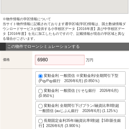
※物件情報の学区情報について
当サイト物件情報に記載されております通学区域(学区)情報は、国土数値情報ダ
ウンロードサービスが提供する小学校区データ【2016年度】及び中学校区デー
タ【2016年度】を元に加工したものですので、記載情報が現在の学区域と異な
る場合がございます。
この物件でローンシミュレーションする
価格
万円
変動金利 一般団信 ※変動金利/全期間引下型
(PqyPqy銀行 2026年6月) (0.850％)
変動金利 一般団信 (りそな銀行 2026年6月)
(0.950％)
変動金利 全期間引下げプラン/融資比率8割超
一般団信 (auじぶん銀行 2026年6月) (1.125％)
長期固定金利35年/融資比率9割超【SBI新生銀
行】2026年6月 (3.900％)