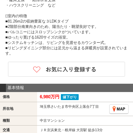
・ハウスクリーニング など
□室内の特徴
■81.26m2の収納豊富な３LDKタイプ
■2階部分南東向きのため、陽当たり・眺望良好です。
■バルコニーにはスロップシンクがついています。
■ゆったり寛げる1620サイズの浴室。
■システムキッチンは、リビングを見渡せるカウンター式。
■リビングダイニング部分には足元から温まる床暖房が設置されていま
す。
基本情報
6,980万円
価格
値下がり
埼玉県さいたま市中央区上落合7丁目
所在地
MAP
種類
中古マンション
交通
ＪＲ京浜東北・根岸線 大宮駅 徒歩13分