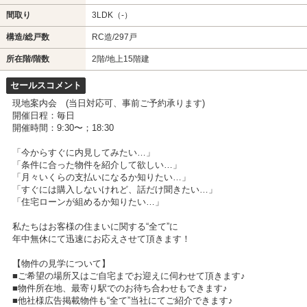
間取り
3LDK（-）
構造/総戸数
RC造/297戸
所在階/階数
2階/地上15階建
セールスコメント
現地案内会 (当日対応可、事前ご予約承ります)
開催日程：毎日
開催時間：9:30〜；18:30
「今からすぐに内見してみたい…」
「条件に合った物件を紹介して欲しい…」
「月々いくらの支払いになるか知りたい…」
「すぐには購入しないけれど、話だけ聞きたい…」
「住宅ローンが組めるか知りたい…」
私たちはお客様の住まいに関する“全て”に
年中無休にて迅速にお応えさせて頂きます！
【物件の見学について】
■ご希望の場所又はご自宅までお迎えに伺わせて頂きます♪
■物件所在地、最寄り駅でのお待ち合わせもできます♪
■他社様広告掲載物件も“全て”当社にてご紹介できます♪