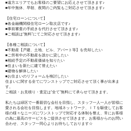
■遠方エリアでもお客様のご要望にお応えさせて頂きます♪
■年中無休、早朝、夜間のご内覧もご対応させて頂きます♪
【住宅ローンについて】
■各金融機関様住宅ローン取次店です♪
■事前審査の手続きを代行させて頂きます♪
■ご相談は“無料”にてご対応させて頂きます♪
【各種ご相談について】
■不動産【戸建、土地、ビル、アパート等】を売却したい
■ご所有中の不動産を誰かに貸したい
■相続予定の不動産価値を知りたい
■住まいを新たに建て替えたい
■建物を解体したい
■お住まいのリフォームを検討したい
住まいに関する全てにワンストップでご対応させて頂く事が出来ま
す。
ご相談・お見積り・査定は“全て”無料にて承らせて頂きます。
私たちは緑区で一番親切な会社を目指し、スタッフ一人一人が皆様に
愛される会社を目指します。地域ネットワーク、ＩＴを駆使してお客
様の様々なニーズにワンストップで対応する体制を整え、常にお客様
の為に最高のサービスをご提供させて頂きます。お客様からのお問い
合わせ、スタッフ一同心よりお待ちしております☆