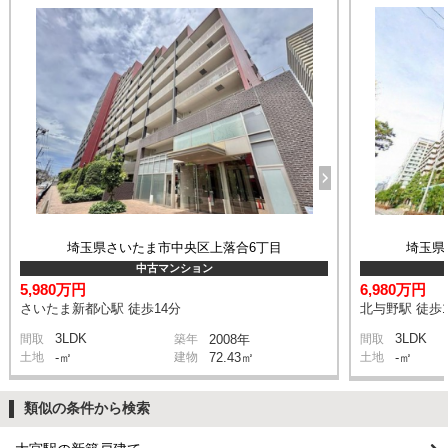
埼玉県さいたま市中央区上落合6丁目
埼玉県
中古マンション
5,980万円
6,980万円
さいたま新都心駅 徒歩14分
北与野駅 徒歩1
3LDK
3LDK
間取
築年
2008年
間取
土地
-㎡
建物
72.43㎡
土地
-㎡
類似の条件から検索