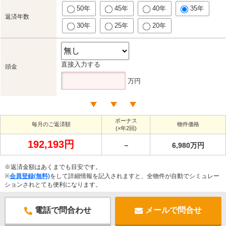
50年
45年
40年
35年
返済年数
30年
25年
20年
直接入力する
頭金
万円
ボーナス
毎月のご返済額
物件価格
(×年2回)
192,193円
－
6,980万円
※返済金額はあくまでも目安です。
※
会員登録(無料)
をして詳細情報を記入されますと、全物件が自動でシミュレー
ションされとても便利になります。
電話で問合わせ
メールで問合せ