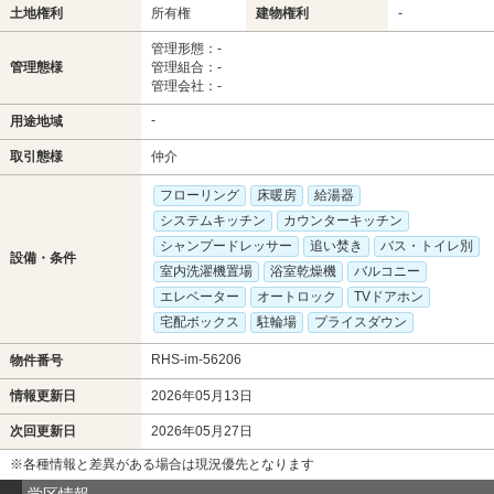
土地権利
所有権
建物権利
-
管理形態：-
管理態様
管理組合：-
管理会社：-
-
用途地域
取引態様
仲介
フローリング
床暖房
給湯器
システムキッチン
カウンターキッチン
シャンプードレッサー
追い焚き
バス・トイレ別
設備・条件
室内洗濯機置場
浴室乾燥機
バルコニー
エレベーター
オートロック
TVドアホン
宅配ボックス
駐輪場
プライスダウン
RHS-im-56206
物件番号
情報更新日
2026年05月13日
次回更新日
2026年05月27日
※各種情報と差異がある場合は現況優先となります