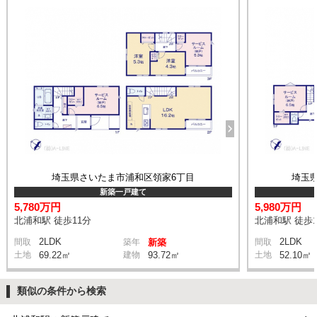
埼玉県さいたま市浦和区領家6丁目
埼玉
新築一戸建て
5,780万円
5,980万円
北浦和駅 徒歩11分
北浦和駅 徒歩1
2LDK
2LDK
間取
築年
新築
間取
土地
69.22㎡
建物
93.72㎡
土地
52.10㎡
類似の条件から検索