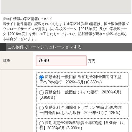
※物件情報の学区情報について
当サイト物件情報に記載されております通学区域(学区)情報は、国土数値情報ダ
ウンロードサービスが提供する小学校区データ【2016年度】及び中学校区デー
タ【2016年度】を元に加工したものですので、記載情報が現在の学区域と異な
る場合がございます。
この物件でローンシミュレーションする
価格
万円
変動金利 一般団信 ※変動金利/全期間引下型
(PqyPqy銀行 2026年6月) (0.850％)
変動金利 一般団信 (りそな銀行 2026年6月)
(0.950％)
変動金利 全期間引下げプラン/融資比率8割超
一般団信 (auじぶん銀行 2026年6月) (1.125％)
長期固定金利35年/融資比率9割超【SBI新生銀
行】2026年6月 (3.900％)