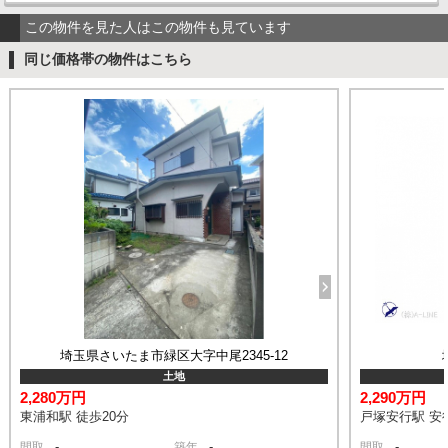
この物件を見た人はこの物件も見ています
同じ価格帯の物件はこちら
埼玉県さいたま市緑区大字中尾2345-12
土地
2,280万円
2,290万円
東浦和駅 徒歩20分
戸塚安行駅 安行
-
-
-
間取
築年
間取