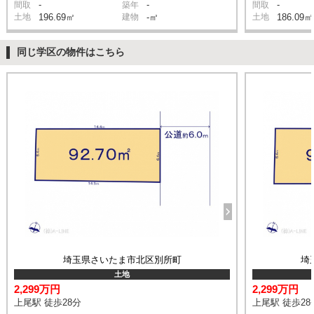
-
-
-
間取
築年
間取
土地
196.69㎡
建物
-㎡
土地
186.09㎡
同じ学区の物件はこちら
埼玉県さいたま市北区別所町
埼
土地
2,299万円
2,299万円
上尾駅 徒歩28分
上尾駅 徒歩28