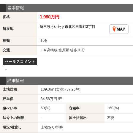
基本情報
1,980万円
価格
埼玉県さいたま市北区日進町3丁目
所在地
MAP
種類
土地
交通
ＪＲ高崎線 宮原駅 徒歩10分
セールスコメント
-
詳細情報
土地面積
189.3m² (実測) (57.26坪)
坪単価
34.58万円 /坪
60(%)
160(%)
建ぺい率
容積率
法令上の制限
-
国土法届出
不要
現況/引渡し
上物あり/即時