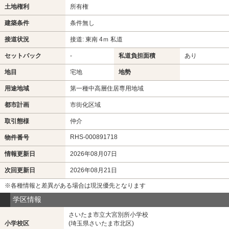
土地権利
所有権
建築条件
条件無し
接道状況
接道: 東南 4ｍ 私道
セットバック
-
私道負担面積
あり
地目
宅地
地勢
用途地域
第一種中高層住居専用地域
都市計画
市街化区域
取引態様
仲介
RHS-000891718
物件番号
情報更新日
2026年08月07日
次回更新日
2026年08月21日
※各種情報と差異がある場合は現況優先となります
学区情報
さいたま市立大宮別所小学校
小学校区
(埼玉県さいたま市北区)