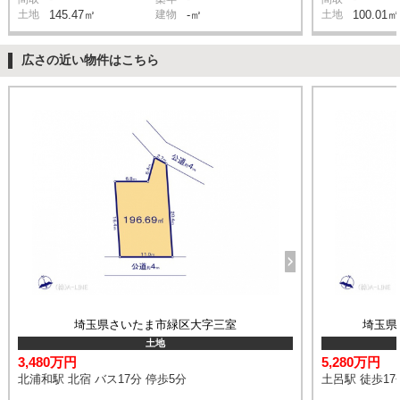
土地
145.47㎡
建物
-㎡
土地
100.01㎡
広さの近い物件はこちら
埼玉県さいたま市緑区大字三室
埼玉県
土地
3,480万円
5,280万円
北浦和駅 北宿 バス17分 停歩5分
土呂駅 徒歩17