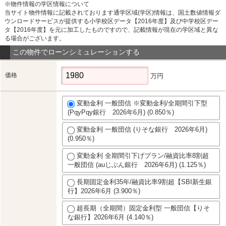
※物件情報の学区情報について
当サイト物件情報に記載されております通学区域(学区)情報は、国土数値情報ダ
ウンロードサービスが提供する小学校区データ【2016年度】及び中学校区デー
タ【2016年度】を元に加工したものですので、記載情報が現在の学区域と異な
る場合がございます。
この物件でローンシミュレーションする
価格
万円
変動金利 一般団信 ※変動金利/全期間引下型
(PqyPqy銀行 2026年6月) (0.850％)
変動金利 一般団信 (りそな銀行 2026年6月)
(0.950％)
変動金利 全期間引下げプラン/融資比率8割超
一般団信 (auじぶん銀行 2026年6月) (1.125％)
長期固定金利35年/融資比率9割超【SBI新生銀
行】2026年6月 (3.900％)
超長期（全期間）固定金利型 一般団信【りそ
な銀行】2026年6月 (4.140％)