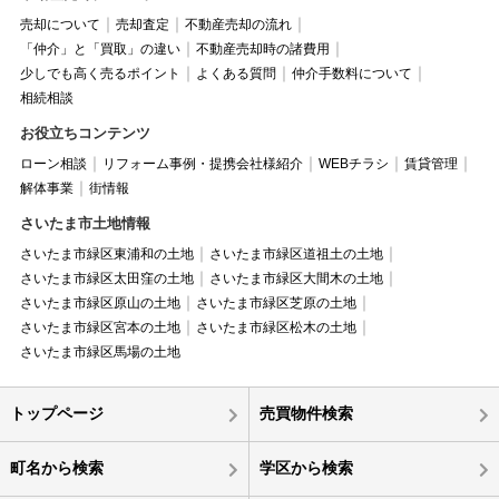
売却について
売却査定
不動産売却の流れ
「仲介」と「買取」の違い
不動産売却時の諸費用
少しでも高く売るポイント
よくある質問
仲介手数料について
相続相談
お役立ちコンテンツ
ローン相談
リフォーム事例・提携会社様紹介
WEBチラシ
賃貸管理
解体事業
街情報
さいたま市土地情報
さいたま市緑区東浦和の土地
さいたま市緑区道祖土の土地
さいたま市緑区太田窪の土地
さいたま市緑区大間木の土地
さいたま市緑区原山の土地
さいたま市緑区芝原の土地
さいたま市緑区宮本の土地
さいたま市緑区松木の土地
さいたま市緑区馬場の土地
トップページ
売買物件検索
町名から検索
学区から検索