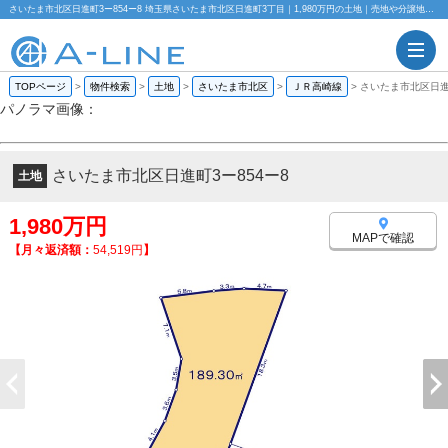
さいたま市北区日進町3ー854ー8 埼玉県さいたま市北区日進町3丁目｜1,980万円の土地｜売地や分譲地情報｜株式会社A-LINE
TOPページ
>
物件検索
>
土地
>
さいたま市北区
>
ＪＲ高崎線
>
さいたま市北区日進
パノラマ画像：
さいたま市北区日進町3ー854ー8
土地
1,980万円
MAPで確認
【月々返済額：
54,519円
】