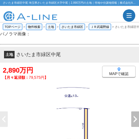
さいたま市緑区中尾 埼玉県さいたま市緑区大字中尾｜2,890万円の土地｜売地や分譲地情報｜株式会社A-LINE
TOPページ
>
物件検索
>
土地
>
さいたま市緑区
>
ＪＲ武蔵野線
>
さいたま市緑区
パノラマ画像：
さいたま市緑区中尾
土地
2,890万円
MAPで確認
【月々返済額：
79,575円
】