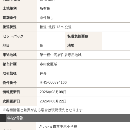
土地権利
所有権
建築条件
条件無し
接道状況
接道: 北西 13ｍ 公道
-
-
セットバック
私道負担面積
地目
畑
地勢
用途地域
第一種中高層住居専用地域
都市計画
市街化区域
取引態様
仲介
RHS-000894166
物件番号
情報更新日
2026年08月08日
次回更新日
2026年08月22日
※各種情報と差異がある場合は現況優先となります
学区情報
さいたま市立中尾小学校