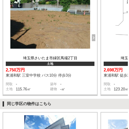
埼玉県さいたま市緑区馬場2丁目
埼玉
土地
2,750万円
2,698万円
東浦和駅 三室中学校 バス10分 停歩3分
東浦和駅 徒歩2
-
-
-
間取
築年
間取
土地
115.76㎡
建物
-㎡
土地
123.20㎡
同じ学区の物件はこちら