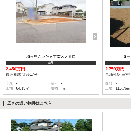
埼玉県さいたま市南区大谷口
埼玉
土地
2,450万円
2,750万円
東浦和駅 徒歩17分
東浦和駅 三室中
-
-
-
間取
築年
間取
土地
84.19㎡
建物
-㎡
土地
115.76㎡
広さの近い物件はこちら