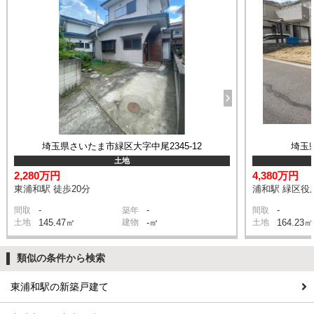
埼玉県さいたま市緑区大字中尾2345-12
埼玉
土地
2,280万円
4,380万円
東浦和駅 徒歩20分
浦和駅 緑区役所
-
-
-
間取
築年
間取
土地
145.47㎡
建物
-㎡
土地
164.23㎡
類似の条件から検索
東浦和駅の新築戸建て