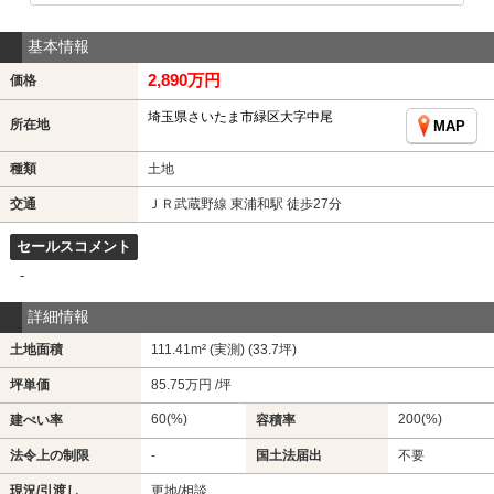
基本情報
2,890万円
価格
埼玉県さいたま市緑区大字中尾
所在地
MAP
種類
土地
交通
ＪＲ武蔵野線 東浦和駅 徒歩27分
セールスコメント
-
詳細情報
土地面積
111.41m² (実測) (33.7坪)
坪単価
85.75万円 /坪
60(%)
200(%)
建ぺい率
容積率
法令上の制限
-
国土法届出
不要
現況/引渡し
更地/相談