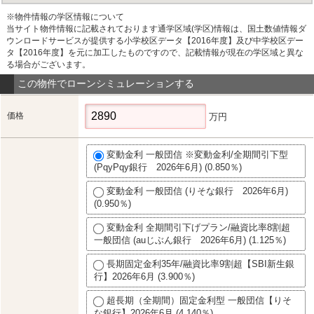
※物件情報の学区情報について
当サイト物件情報に記載されております通学区域(学区)情報は、国土数値情報ダ
ウンロードサービスが提供する小学校区データ【2016年度】及び中学校区デー
タ【2016年度】を元に加工したものですので、記載情報が現在の学区域と異な
る場合がございます。
この物件でローンシミュレーションする
価格
万円
変動金利 一般団信 ※変動金利/全期間引下型
(PqyPqy銀行 2026年6月) (0.850％)
変動金利 一般団信 (りそな銀行 2026年6月)
(0.950％)
変動金利 全期間引下げプラン/融資比率8割超
一般団信 (auじぶん銀行 2026年6月) (1.125％)
長期固定金利35年/融資比率9割超【SBI新生銀
行】2026年6月 (3.900％)
超長期（全期間）固定金利型 一般団信【りそ
な銀行】2026年6月 (4.140％)