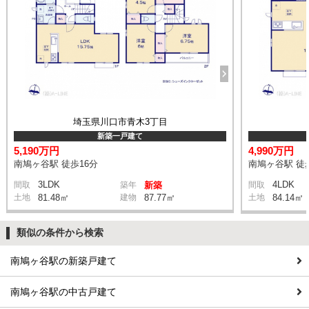
埼玉県川口市青木3丁目
新築一戸建て
5,190万円
4,990万円
南鳩ヶ谷駅 徒歩16分
南鳩ヶ谷駅 徒
3LDK
4LDK
間取
築年
新築
間取
土地
81.48㎡
建物
87.77㎡
土地
84.14㎡
類似の条件から検索
南鳩ヶ谷駅の新築戸建て
南鳩ヶ谷駅の中古戸建て