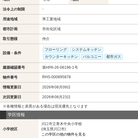
-
法令上の制限
用途地域
準工業地域
都市計画
市街化区域
取引態様
仲介
フローリング
システムキッチン
設備・条件
カウンターキッチン
バルコニー
都市ガス
建築確認番号
第HPA-26-06196-1号
RHS-000895878
物件番号
情報更新日
2026年08月09日
次回更新日
2026年08月23日
※各種情報と差異がある場合は現況優先となります
学区情報
川口市立青木中央小学校
小学校区
(埼玉県川口市)
この学区の他の物件を見る