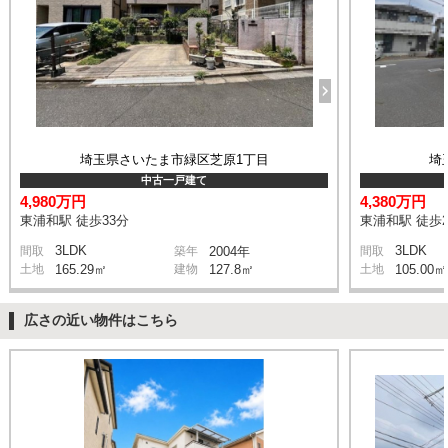
埼玉県さいたま市緑区芝原1丁目
埼
中古一戸建て
4,980万円
4,380万円
東浦和駅 徒歩33分
東浦和駅 徒歩2
3LDK
3LDK
間取
築年
2004年
間取
土地
165.29㎡
建物
127.8㎡
土地
105.00㎡
広さの近い物件はこちら