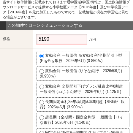
当サイト物件情報に記載されております通学区域(学区)情報は、国土数値情報ダ
ウンロードサービスが提供する小学校区データ【2016年度】及び中学校区デー
タ【2016年度】を元に加工したものですので、記載情報が現在の学区域と異な
る場合がございます。
この物件でローンシミュレーションする
価格
万円
変動金利 一般団信 ※変動金利/全期間引下型
(PqyPqy銀行 2026年6月) (0.850％)
変動金利 一般団信 (りそな銀行 2026年6月)
(0.950％)
変動金利 全期間引下げプラン/融資比率8割超
一般団信 (auじぶん銀行 2026年6月) (1.125％)
長期固定金利35年/融資比率9割超【SBI新生銀
行】2026年6月 (3.900％)
超長期（全期間）固定金利型 一般団信【りそ
な銀行】2026年6月 (4.140％)
固定金利(35年)/当初期間引下げプラン/融資比