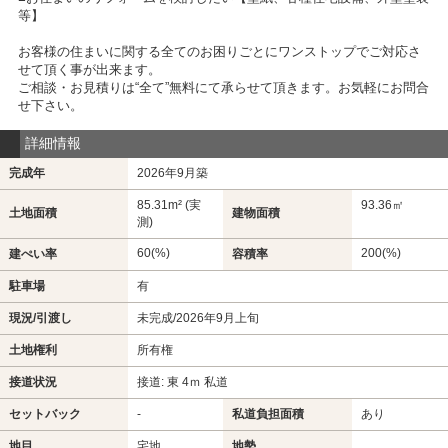
等】
お客様の住まいに関する全てのお困りごとにワンストップでご対応さ
せて頂く事が出来ます。
ご相談・お見積りは“全て”無料にて承らせて頂きます。お気軽にお問合
せ下さい。
詳細情報
完成年
2026年9月築
85.31m² (実
93.36㎡
土地面積
建物面積
測)
60(%)
200(%)
建ぺい率
容積率
駐車場
有
現況/引渡し
未完成/2026年9月上旬
土地権利
所有権
接道状況
接道: 東 4ｍ 私道
セットバック
-
私道負担面積
あり
地目
宅地
地勢