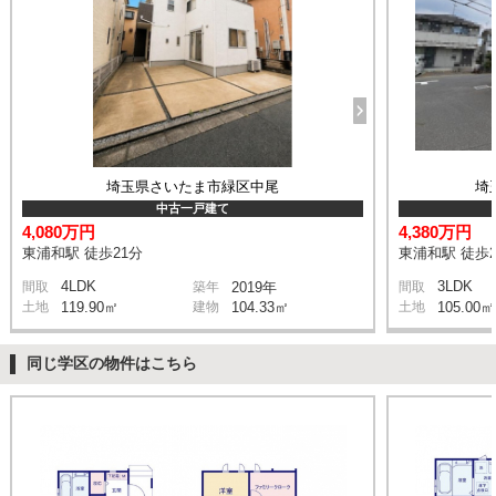
埼玉県さいたま市緑区中尾
埼
中古一戸建て
4,080万円
4,380万円
東浦和駅 徒歩21分
東浦和駅 徒歩2
4LDK
3LDK
間取
築年
2019年
間取
土地
119.90㎡
建物
104.33㎡
土地
105.00㎡
同じ学区の物件はこちら