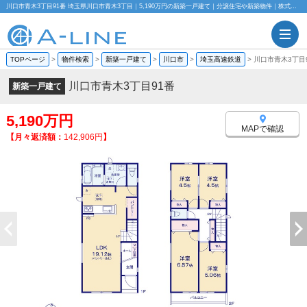
川口市青木3丁目91番 埼玉県川口市青木3丁目｜5,190万円の新築一戸建て｜分譲住宅や新築物件｜株式会社A-LINE
TOPページ
>
物件検索
>
新築一戸建て
>
川口市
>
埼玉高速鉄道
>
川口市青木3丁目
川口市青木3丁目91番
新築一戸建て
5,190万円
MAPで確認
【月々返済額：
142,906円
】