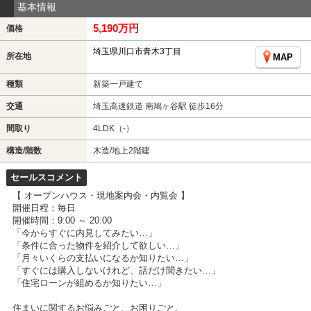
基本情報
5,190万円
価格
埼玉県川口市青木3丁目
所在地
MAP
種類
新築一戸建て
交通
埼玉高速鉄道 南鳩ヶ谷駅 徒歩16分
間取り
4LDK（-）
構造/階数
木造/地上2階建
セールスコメント
【 オープンハウス・現地案内会・内覧会 】
開催日程：毎日
開催時間：9:00 ～ 20:00
「今からすぐに内見してみたい…」
「条件に合った物件を紹介して欲しい…」
「月々いくらの支払いになるか知りたい…」
「すぐには購入しないけれど、話だけ聞きたい…」
「住宅ローンが組めるか知りたい…」
住まいに関するお悩みごと、お困りごと、