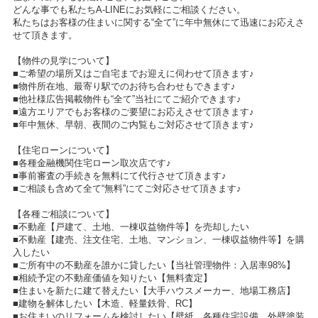
どんな事でも私たちA-LINEにお気軽にご相談ください。
私たちはお客様の住まいに関する“全て”に年中無休にて迅速にお応えさ
せて頂きます。
【物件の見学について】
■ご希望の場所又はご自宅までお迎えに伺わせて頂きます♪
■物件所在地、最寄り駅でのお待ち合わせもできます♪
■他社様広告掲載物件も“全て”当社にてご紹介できます♪
■遠方エリアでもお客様のご要望にお応えさせて頂きます♪
■年中無休、早朝、夜間のご内覧もご対応させて頂きます♪
【住宅ローンについて】
■各種金融機関住宅ローン取次店です♪
■事前審査の手続きを無料にて代行させて頂きます♪
■ご相談も含めて全て“無料”にてご対応させて頂きます♪
【各種ご相談について】
■不動産【戸建て、土地、一棟収益物件等】を売却したい
■不動産【建売、注文住宅、土地、マンション、一棟収益物件等】を購
入したい
■ご所有中の不動産を誰かに貸したい【当社管理物件：入居率98%】
■相続予定の不動産価値を知りたい【無料査定】
■住まいを新たに建て替えたい【大手ハウスメーカー、地場工務店】
■建物を解体したい【木造、軽量鉄骨、RC】
■お住まいのリフォームを検討したい【壁紙、各種住宅設備、外壁塗装