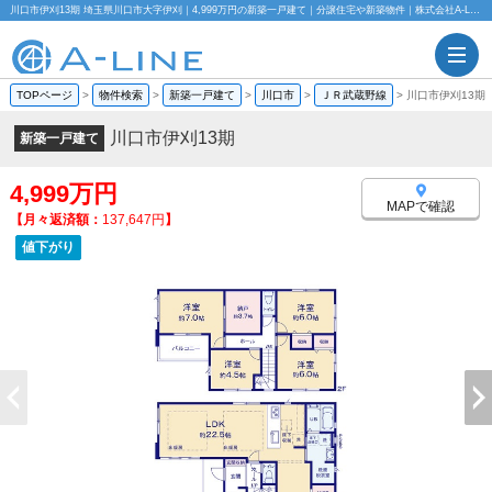
川口市伊刈13期 埼玉県川口市大字伊刈｜4,999万円の新築一戸建て｜分譲住宅や新築物件｜株式会社A-LINE
TOPページ
>
物件検索
>
新築一戸建て
>
川口市
>
ＪＲ武蔵野線
>
川口市伊刈13期
川口市伊刈13期
新築一戸建て
4,999万円
MAPで確認
【月々返済額：
137,647円
】
値下がり