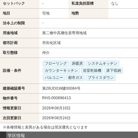
セットバック
-
私道負担面積
なし
地目
宅地
地勢
-
法令上の制限
用途地域
第二種中高層住居専用地域
都市計画
市街化区域
取引態様
仲介
フローリング
床暖房
システムキッチン
設備・条件
カウンターキッチン
浴室乾燥機
床下収納
バルコニー
都市ガス
プライスダウン
建築確認番号
第26UDI1W建00084号
RHS-000896413
物件番号
情報更新日
2026年08月10日
次回更新日
2026年08月24日
※各種情報と差異がある場合は現況優先となります
学区情報