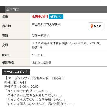
基本情報
4,999万円
価格
値下がり
埼玉県川口市大字伊刈
所在地
MAP
種類
新築一戸建て
ＪＲ武蔵野線 東浦和駅 徒歩30分/伊刈中通り バス13分
交通
停歩6分
間取り
4LDK（-）
構造/階数
木造/地上2階建
セールスコメント
【 オープンハウス・現地案内会・内覧会 】
開催日程：毎日
開催時間：9:00 ～ 20:00
「今からすぐに内見してみたい…」
「条件に合った物件を紹介して欲しい…」
「月々いくらの支払いになるか知りたい…」
「すぐには購入しないけれど、話だけ聞きたい…」