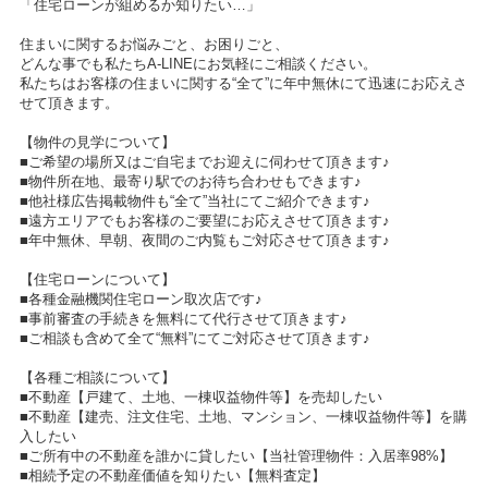
「住宅ローンが組めるか知りたい…」
住まいに関するお悩みごと、お困りごと、
どんな事でも私たちA-LINEにお気軽にご相談ください。
私たちはお客様の住まいに関する“全て”に年中無休にて迅速にお応えさ
せて頂きます。
【物件の見学について】
■ご希望の場所又はご自宅までお迎えに伺わせて頂きます♪
■物件所在地、最寄り駅でのお待ち合わせもできます♪
■他社様広告掲載物件も“全て”当社にてご紹介できます♪
■遠方エリアでもお客様のご要望にお応えさせて頂きます♪
■年中無休、早朝、夜間のご内覧もご対応させて頂きます♪
【住宅ローンについて】
■各種金融機関住宅ローン取次店です♪
■事前審査の手続きを無料にて代行させて頂きます♪
■ご相談も含めて全て“無料”にてご対応させて頂きます♪
【各種ご相談について】
■不動産【戸建て、土地、一棟収益物件等】を売却したい
■不動産【建売、注文住宅、土地、マンション、一棟収益物件等】を購
入したい
■ご所有中の不動産を誰かに貸したい【当社管理物件：入居率98%】
■相続予定の不動産価値を知りたい【無料査定】