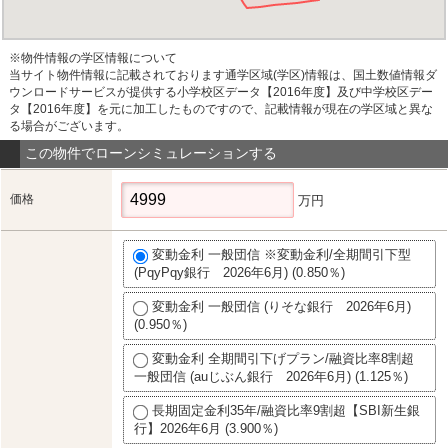
※物件情報の学区情報について
当サイト物件情報に記載されております通学区域(学区)情報は、国土数値情報ダ
ウンロードサービスが提供する小学校区データ【2016年度】及び中学校区デー
タ【2016年度】を元に加工したものですので、記載情報が現在の学区域と異な
る場合がございます。
この物件でローンシミュレーションする
価格
万円
変動金利 一般団信 ※変動金利/全期間引下型
(PqyPqy銀行 2026年6月) (0.850％)
変動金利 一般団信 (りそな銀行 2026年6月)
(0.950％)
変動金利 全期間引下げプラン/融資比率8割超
一般団信 (auじぶん銀行 2026年6月) (1.125％)
長期固定金利35年/融資比率9割超【SBI新生銀
行】2026年6月 (3.900％)