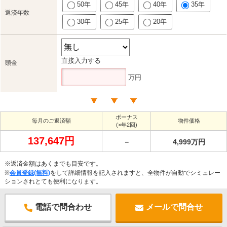
50年
45年
40年
35年
返済年数
30年
25年
20年
直接入力する
頭金
万円
ボーナス
毎月のご返済額
物件価格
(×年2回)
137,647円
－
4,999万円
※返済金額はあくまでも目安です。
※
会員登録(無料)
をして詳細情報を記入されますと、全物件が自動でシミュレー
ションされとても便利になります。
電話で問合わせ
メールで問合せ