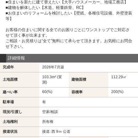
■住まいを新たに建て替えたい【大手ハウスメーカー、地場工務店】
■建物を解体したい【木造、軽量鉄骨、RC】
■お住まいのリフォームを検討したい【壁紙、各種住宅設備、外壁塗装
等】
お客様の住まいに関する全てのお困りごとにワンストップでご対応さ
せて頂く事が出来ます。
ご相談・お見積りは“全て”無料にて承らせて頂きます。お気軽にお問合
せ下さい。
詳細情報
完成年
2026年7月築
103.3m² (実
112.29㎡
土地面積
建物面積
測)
60(%)
200(%)
建ぺい率
容積率
駐車場
有
現況/引渡し
空家/相談
土地権利
所有権
接道状況
接道: 西 9ｍ 公道