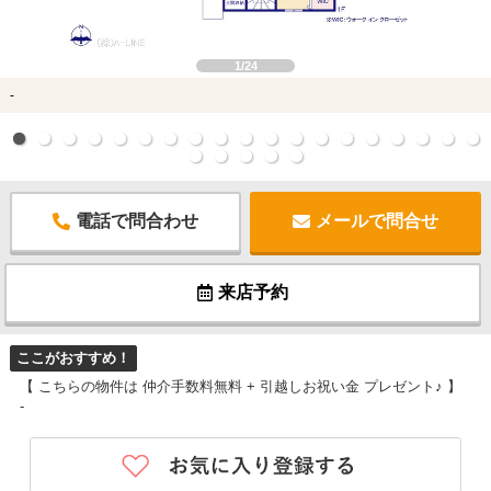
1/24
-
電話で問合わせ
メールで問合せ
来店予約
ここがおすすめ！
【 こちらの物件は 仲介手数料無料 + 引越しお祝い金 プレゼント♪ 】
-