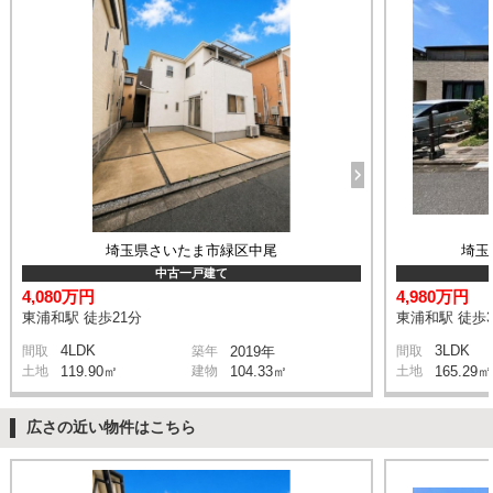
埼玉県さいたま市緑区中尾
埼玉
中古一戸建て
4,080万円
4,980万円
東浦和駅 徒歩21分
東浦和駅 徒歩3
4LDK
3LDK
間取
築年
2019年
間取
土地
119.90㎡
建物
104.33㎡
土地
165.29㎡
広さの近い物件はこちら