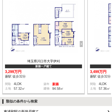
埼玉県川口市大字伊刈
新築一戸建て
3,299万円
3,499万円
蕨駅 徒歩32分
蕨駅 徒歩32分
4LDK
4LDK
間取
築年
新築
間取
土地
57.32㎡
建物
94.58㎡
土地
57.36㎡
類似の条件から検索
東浦和駅の新築戸建て