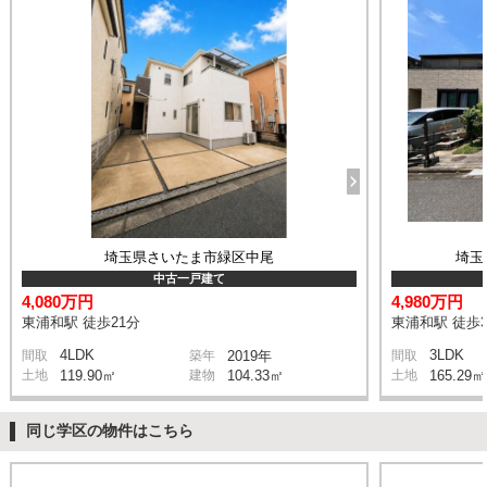
埼玉県さいたま市緑区中尾
埼玉
中古一戸建て
4,080万円
4,980万円
東浦和駅 徒歩21分
東浦和駅 徒歩3
4LDK
3LDK
間取
築年
2019年
間取
土地
119.90㎡
建物
104.33㎡
土地
165.29㎡
同じ学区の物件はこちら