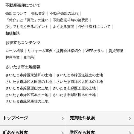
不動産売却について
売却について
売却査定
不動産売却の流れ
「仲介」と「買取」の違い
不動産売却時の諸費用
少しでも高く売るポイント
よくある質問
仲介手数料について
相続相談
お役立ちコンテンツ
ローン相談
リフォーム事例・提携会社様紹介
WEBチラシ
賃貸管理
解体事業
街情報
さいたま市土地情報
さいたま市緑区東浦和の土地
さいたま市緑区道祖土の土地
さいたま市緑区太田窪の土地
さいたま市緑区大間木の土地
さいたま市緑区原山の土地
さいたま市緑区芝原の土地
さいたま市緑区宮本の土地
さいたま市緑区松木の土地
さいたま市緑区馬場の土地
トップページ
売買物件検索
町名から検索
学区から検索