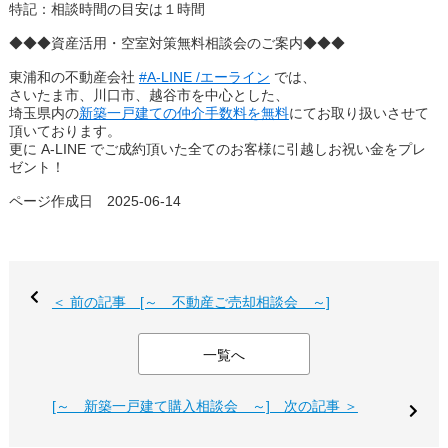
特記：相談時間の目安は１時間
◆◆◆資産活用・空室対策無料相談会のご案内◆◆◆
東浦和の不動産会社
#A-LINE /エーライン
では、
さいたま市、川口市、越谷市を中心とした、
埼玉県内の
新築一戸建ての仲介手数料を無料
にてお取り扱いさせて
頂いております。
更に A-LINE でご成約頂いた全てのお客様に引越しお祝い金をプレ
ゼント！
ページ作成日 2025-06-14
＜ 前の記事 [～ 不動産ご売却相談会 ～]
一覧へ
[～ 新築一戸建て購入相談会 ～] 次の記事 ＞