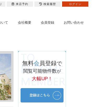
り
来店予約
検索履歴
ログイン
ついて
会社概要
会員登録
お問い合わせ
無料
会
員登録
で
閲覧可能物件数
が
大幅UP！