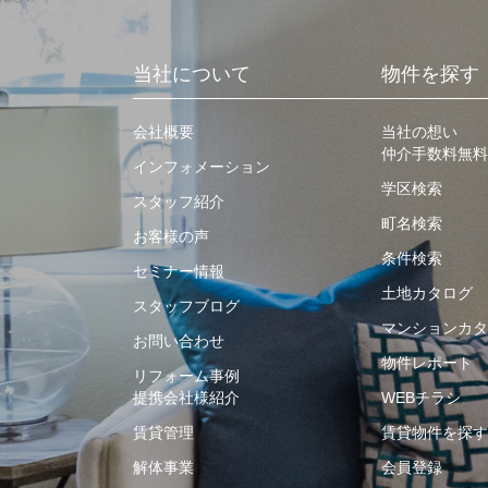
当社について
物件を探す
会社概要
当社の想い
仲介手数料無料
インフォメーション
学区検索
スタッフ紹介
町名検索
お客様の声
条件検索
セミナー情報
土地カタログ
スタッフブログ
マンションカタ
お問い合わせ
物件レポート
リフォーム事例
提携会社様紹介
WEBチラシ
賃貸管理
賃貸物件を探す
解体事業
会員登録