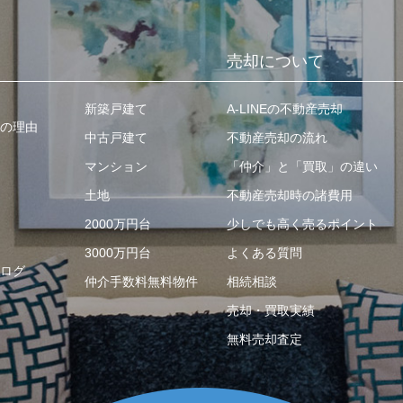
売却について
新築戸建て
A-LINEの不動産売却
の理由
中古戸建て
不動産売却の流れ
マンション
「仲介」と「買取」の違い
土地
不動産売却時の諸費用
2000万円台
少しでも高く売るポイント
3000万円台
よくある質問
ログ
仲介手数料無料物件
相続相談
売却・買取実績
無料売却査定