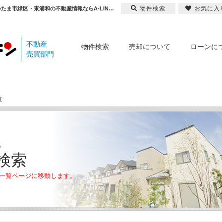
物件検索
お気に入
さいたま市北区の町名から新築一戸建てを探す｜売買物件検索｜【仲介手数料無料】さいたま市緑区・東浦和の不動産情報ならA-LINE(エーライン)
不動産
物件検索
売却について
ローンに
売買部門
覧
ら
検索
一覧ページに移動します。