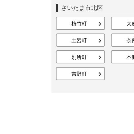
さいたま市北区
植竹町
大
土呂町
奈
別所町
本
吉野町