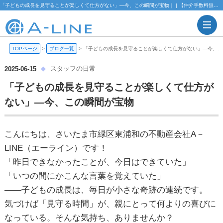
「子どもの成長を見守ることが楽しくて仕方がない」―今、この瞬間が宝物｜ | 【仲介手数料無料】さいたま市緑区・東浦和の不動産情報ならA-LINE(エーライン)
TOPページ
>
ブログ一覧
>
「子どもの成長を見守ることが楽しくて仕方がない」―今、こ
スタッフの日常
2025-06-15
「子どもの成長を見守ることが楽しくて仕方が
ない」―今、この瞬間が宝物
こんにちは、さいたま市緑区東浦和の不動産会社A－
LINE（エーライン）です！
「昨日できなかったことが、今日はできていた」
「いつの間にかこんな言葉を覚えていた」
――子どもの成長は、毎日が小さな奇跡の連続です。
気づけば「見守る時間」が、親にとって何よりの喜びに
なっている。そんな気持ち、ありませんか？