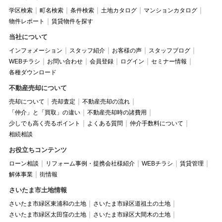
学区検索
町名検索
条件検索
土地カタログ
マンションカタログ
物件レポート
賃貸物件を探す
当社について
インフォメーション
スタッフ紹介
お客様の声
スタッフブログ
WEBチラシ
お問い合わせ
会員登録
ログイン
セミナー情報
各種ダウンロード
不動産売却について
売却について
売却査定
不動産売却の流れ
「仲介」と「買取」の違い
不動産売却時の諸費用
少しでも高く売るポイント
よくある質問
仲介手数料について
相続相談
お役立ちコンテンツ
ローン相談
リフォーム事例・提携会社様紹介
WEBチラシ
賃貸管理
解体事業
街情報
さいたま市土地情報
さいたま市緑区東浦和の土地
さいたま市緑区道祖土の土地
さいたま市緑区太田窪の土地
さいたま市緑区大間木の土地