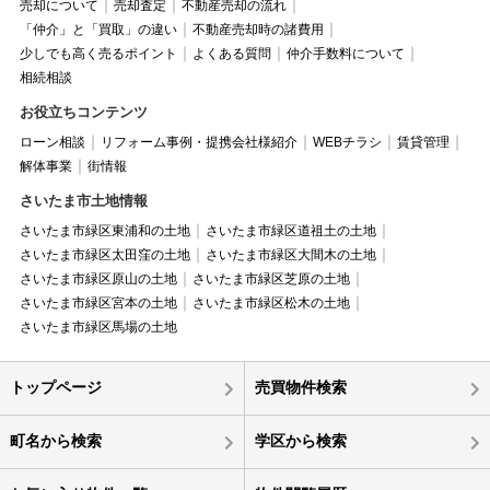
売却について
売却査定
不動産売却の流れ
「仲介」と「買取」の違い
不動産売却時の諸費用
少しでも高く売るポイント
よくある質問
仲介手数料について
相続相談
お役立ちコンテンツ
ローン相談
リフォーム事例・提携会社様紹介
WEBチラシ
賃貸管理
解体事業
街情報
さいたま市土地情報
さいたま市緑区東浦和の土地
さいたま市緑区道祖土の土地
さいたま市緑区太田窪の土地
さいたま市緑区大間木の土地
さいたま市緑区原山の土地
さいたま市緑区芝原の土地
さいたま市緑区宮本の土地
さいたま市緑区松木の土地
さいたま市緑区馬場の土地
トップページ
売買物件検索
町名から検索
学区から検索