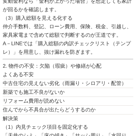
変動金利なら「金利が上がった場合」を想定しても家計
が回るかを確認します。
（3）購入総額を見える化する
仲介手数料、登記、ローン費用、保険、税金、引越し、
家具家電まで含めて総額で判断するのが王道です。
A－LINEでは「購入総額の内訳チェックリスト（テンプ
レ）」を用意し、抜け漏れを防ぎます。
2. 物件の不安：欠陥（瑕疵）や修繕が心配
よくある不安
中古住宅の見えない劣化（雨漏り・シロアリ・配管）
新築でも施工不良がないか
リフォーム費用が読めない
住んでから不具合が出たらどうするのか
解決策
（1）内見チェック項目を固定化する
「天井のシミ」「床の傾き」「サッシ周り」「水回り