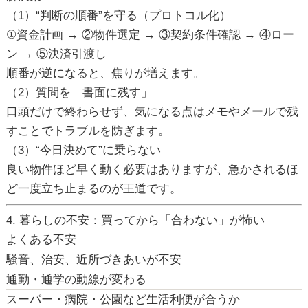
（1）“判断の順番”を守る（プロトコル化）
①資金計画 → ②物件選定 → ③契約条件確認 → ④ロー
ン → ⑤決済引渡し
順番が逆になると、焦りが増えます。
（2）質問を「書面に残す」
口頭だけで終わらせず、気になる点はメモやメールで残
すことでトラブルを防ぎます。
（3）“今日決めて”に乗らない
良い物件ほど早く動く必要はありますが、急かされるほ
ど一度立ち止まるのが王道です。
4. 暮らしの不安：買ってから「合わない」が怖い
よくある不安
騒音、治安、近所づきあいが不安
通勤・通学の動線が変わる
スーパー・病院・公園など生活利便が合うか