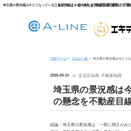
こんにちは、さいたま市緑区東浦和の不動産
TOPページ
>
ブログ一覧
>
埼玉県の景況感は今どう
2026-05-15
生活豆知識
不動産知識
埼玉県の景況感は
の懸念を不動産目
結論：埼玉県の景況感は「一部に弱さがみ