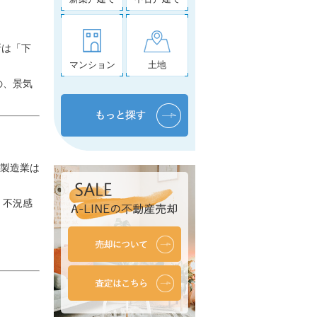
断は「下
マンション
土地
の、景気
非製造業は
、不況感