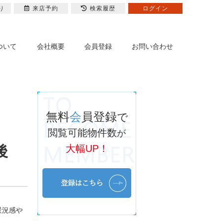
り
来店予約
検索履歴
ログイン
ついて
会社概要
会員登録
お問い合わせ
無料
会
員登録
で
閲覧可能物件数
が
後
大幅UP！
景況感や