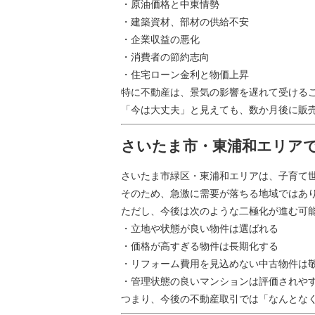
・原油価格と中東情勢
・建築資材、部材の供給不安
・企業収益の悪化
・消費者の節約志向
・住宅ローン金利と物価上昇
特に不動産は、景気の影響を遅れて受ける
「今は大丈夫」と見えても、数か月後に販
さいたま市・東浦和エリア
さいたま市緑区・東浦和エリアは、子育て
そのため、急激に需要が落ちる地域ではあ
ただし、今後は次のような二極化が進む可
・立地や状態が良い物件は選ばれる
・価格が高すぎる物件は長期化する
・リフォーム費用を見込めない中古物件は
・管理状態の良いマンションは評価されや
つまり、今後の不動産取引では「なんとな