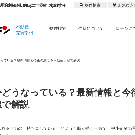
会社A－LINE(エーライン)です！
物件検索
お気に入
埼玉県の景況感は今どうなっている？最新情報と今後の懸念を不動産目線で解説｜ | 【仲介手数料無料】さいたま市緑区・東浦和の不動産情報ならA-LINE(エーライン)
不動産
物件検索
売却について
ローンに
売買部門
なっている？最新情報と今後の懸念を不動産目線で解説
今どうなっている？最新情報と今
線で解説
られるものの、持ち直している」という判断が続く一方で、中小企業の