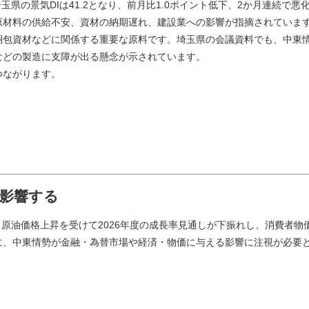
玉県の景気DIは41.2となり、前月比1.0ポイント低下、2か月連続で悪
原材料の供給不安、資材の納期遅れ、建設業への影響が指摘されていま
梱包資材などに関係する重要な原料です。埼玉県の会議資料でも、中東
などの製造に支障が出る懸念が示されています。
つながります。
に影響する
、原油価格上昇を受けて2026年度の成長率見通しが下振れし、消費者物
に、中東情勢が金融・為替市場や経済・物価に与える影響に注視が必要