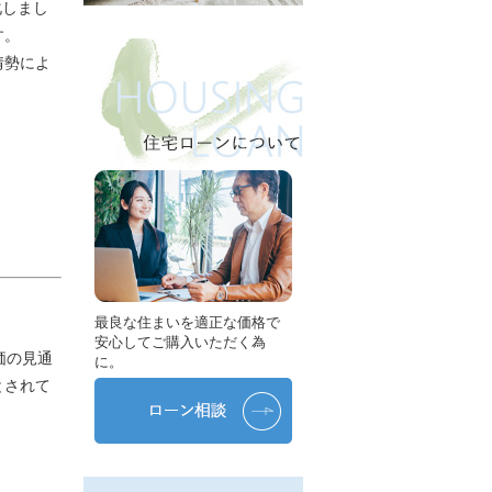
化しまし
す。
情勢によ
最良な住まいを適正な価格で
安心してご購入いただく為
価の見通
に。
とされて