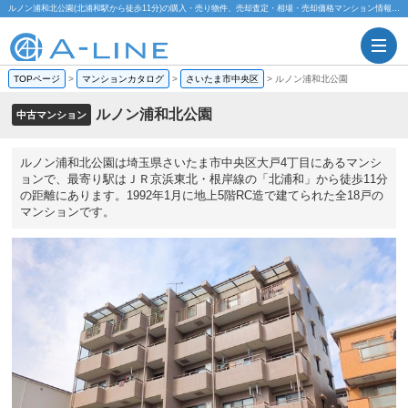
ルノン浦和北公園(北浦和駅から徒歩11分)の購入・売り物件、売却査定・相場・売却価格マンション情報｜株式会社A-LINE
TOPページ
>
マンションカタログ
>
さいたま市中央区
>
ルノン浦和北公園
ルノン浦和北公園
中古マンション
ルノン浦和北公園は埼玉県さいたま市中央区大戸4丁目にあるマンシ
ョンで、最寄り駅はＪＲ京浜東北・根岸線の「北浦和」から徒歩11分
の距離にあります。1992年1月に地上5階RC造で建てられた全18戸の
マンションです。