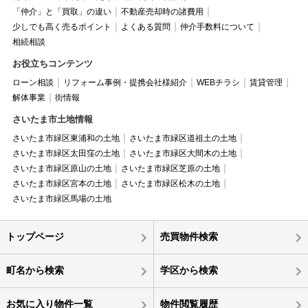
「仲介」と「買取」の違い
不動産売却時の諸費用
少しでも高く売るポイント
よくある質問
仲介手数料について
相続相談
お役立ちコンテンツ
ローン相談
リフォーム事例・提携会社様紹介
WEBチラシ
賃貸管理
解体事業
街情報
さいたま市土地情報
さいたま市緑区東浦和の土地
さいたま市緑区道祖土の土地
さいたま市緑区太田窪の土地
さいたま市緑区大間木の土地
さいたま市緑区原山の土地
さいたま市緑区芝原の土地
さいたま市緑区宮本の土地
さいたま市緑区松木の土地
さいたま市緑区馬場の土地
トップページ
売買物件検索
町名から検索
学区から検索
お気に入り物件一覧
物件閲覧履歴