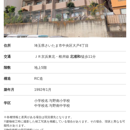
住所
埼玉県さいたま市中央区大戸4丁目
交通
ＪＲ京浜東北・根岸線
北浦和
/徒歩11分
階数
地上5階
構造
RC造
築年月
1992年1月
小学校名:与野南小学校
学区
中学校名:与野南中学校
※各種情報と差異がある場合は現況優先となります。
※建物竣工時に撮影した竣工写真を掲載している場合があります。その場合、現状と異なる可
能性があります。
※物件情報の学区情報について