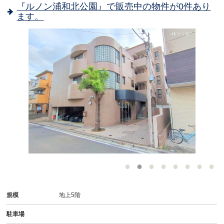
『ルノン浦和北公園』で販売中の物件が0件あり
ます。
-
規模
地上5階
駐車場