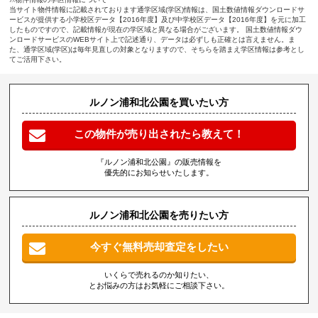
当サイト物件情報に記載されております通学区域(学区)情報は、国土数値情報ダウンロードサ
ービスが提供する小学校区データ【2016年度】及び中学校区データ【2016年度】を元に加工
したものですので、記載情報が現在の学区域と異なる場合がございます。 国土数値情報ダウ
ンロードサービスのWEBサイト上で記述通り、データは必ずしも正確とは言えません。ま
た、通学区域(学区)は毎年見直しの対象となりますので、そちらを踏まえ学区情報は参考とし
てご活用下さい。
ルノン浦和北公園を買いたい方
この物件が売り出されたら教えて！
『ルノン浦和北公園』の販売情報を
優先的にお知らせいたします。
ルノン浦和北公園を売りたい方
今すぐ無料売却査定をしたい
いくらで売れるのか知りたい、
とお悩みの方はお気軽にご相談下さい。