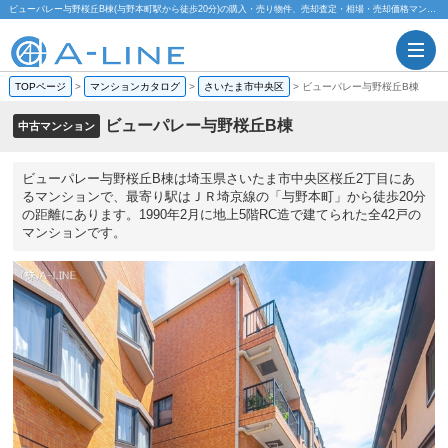
ビューパレー与野桜丘B棟(与野本町駅から徒歩20分)の購入・売り物件、売却査定・相場・売却価格マンション情報｜株式会社A-LINE
TOPページ
>
マンションカタログ
>
さいたま市中央区
>
ビューパレー与野桜丘B棟
ビューパレー与野桜丘B棟
中古マンション
ビューパレー与野桜丘B棟は埼玉県さいたま市中央区桜丘2丁目にあ
るマンションで、最寄り駅はＪＲ埼京線の「与野本町」から徒歩20分
の距離にあります。1990年2月に地上5階RC造で建てられた全42戸の
マンションです。