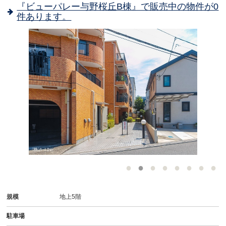
『ビューパレー与野桜丘B棟』で販売中の物件が0
件あります。
-
規模
地上5階
駐車場