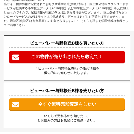
当サイト物件情報に記載されております通学区域(学区)情報は、国土数値情報ダウンロードサ
ービスが提供する小学校区データ【2016年度】及び中学校区データ【2016年度】を元に加工
したものですので、記載情報が現在の学区域と異なる場合がございます。 国土数値情報ダウ
ンロードサービスのWEBサイト上で記述通り、データは必ずしも正確とは言えません。ま
た、通学区域(学区)は毎年見直しの対象となりますので、そちらを踏まえ学区情報は参考とし
てご活用下さい。
ビューパレー与野桜丘B棟を買いたい方
この物件が売り出されたら教えて！
『ビューパレー与野桜丘B棟』の販売情報を
優先的にお知らせいたします。
ビューパレー与野桜丘B棟を売りたい方
今すぐ無料売却査定をしたい
いくらで売れるのか知りたい、
とお悩みの方はお気軽にご相談下さい。