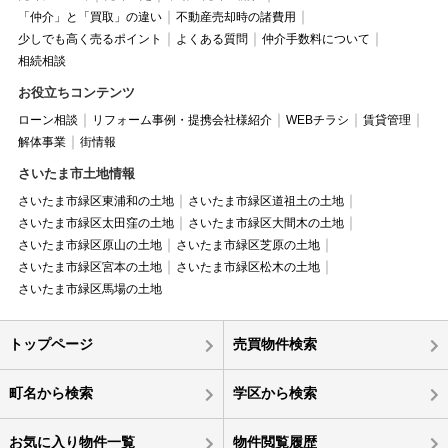
「仲介」と「買取」の違い
不動産売却時の諸費用
少しでも高く売るポイント
よくある質問
仲介手数料について
相続相談
お役立ちコンテンツ
ローン相談
リフォーム事例・提携会社様紹介
WEBチラシ
賃貸管理
解体事業
街情報
さいたま市土地情報
さいたま市緑区東浦和の土地
さいたま市緑区道祖土の土地
さいたま市緑区太田窪の土地
さいたま市緑区大間木の土地
さいたま市緑区原山の土地
さいたま市緑区芝原の土地
さいたま市緑区宮本の土地
さいたま市緑区松木の土地
さいたま市緑区馬場の土地
トップページ
売買物件検索
町名から検索
学区から検索
お気に入り物件一覧
物件閲覧履歴