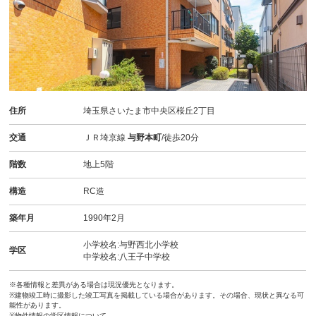
住所
埼玉県さいたま市中央区桜丘2丁目
交通
ＪＲ埼京線
与野本町
/徒歩20分
階数
地上5階
構造
RC造
築年月
1990年2月
小学校名:与野西北小学校
学区
中学校名:八王子中学校
※各種情報と差異がある場合は現況優先となります。
※建物竣工時に撮影した竣工写真を掲載している場合があります。その場合、現状と異なる可
能性があります。
※物件情報の学区情報について