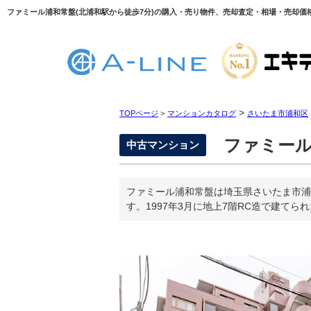
ファミール浦和常盤(北浦和駅から徒歩7分)の購入・売り物件、売却査定・相場・売却価格
>
TOPページ
>
マンションカタログ
さいたま市浦和区
ファミール
中古マンション
ファミール浦和常盤は埼玉県さいたま市浦
す。1997年3月に地上7階RC造で建てら