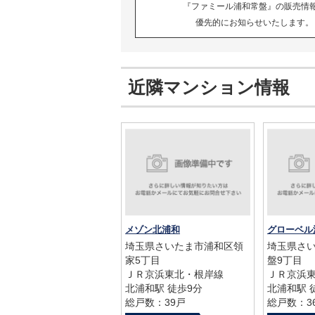
『ファミール浦和常盤』の販売情
優先的にお知らせいたします。
近隣マンション情報
メゾン北浦和
埼玉県さいたま市浦和区領
埼玉県さ
家5丁目
盤9丁目
ＪＲ京浜東北・根岸線
ＪＲ京浜
北浦和駅 徒歩9分
北浦和駅 
総戸数：39戸
総戸数：3