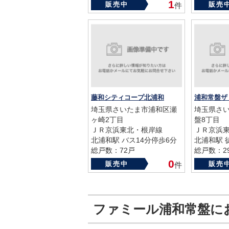
築年数：1995年
築年数：20
1
販売中
販売
件
藤和シティコープ北浦和
埼玉県さいたま市浦和区瀬
埼玉県さ
ヶ崎2丁目
盤8丁目
ＪＲ京浜東北・根岸線
ＪＲ京浜
北浦和駅 バス14分停歩6分
北浦和駅 
総戸数：72戸
総戸数：2
築年数：1990年
築年数：20
0
販売中
販売
件
ファミール浦和常盤に