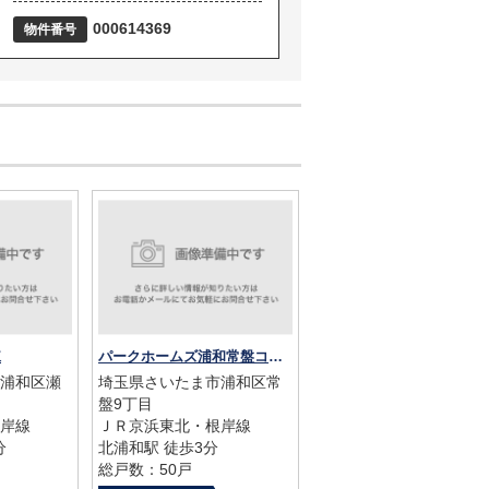
000614369
物件番号
棟
パークホームズ浦和常盤コンフォートプレミア
浦和区瀬
埼玉県さいたま市浦和区常
盤9丁目
岸線
ＪＲ京浜東北・根岸線
分
北浦和駅 徒歩3分
総戸数：50戸