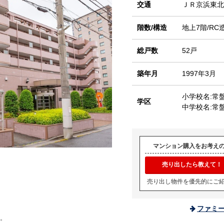
交通
ＪＲ京浜東
階数/構造
地上7階/RC
総戸数
52戸
築年月
1997年3月
小学校名:常
学区
中学校名:常
マンション購入をお考え
売り出したら教えて！
売り出し物件を優先的にご
ファミ
。