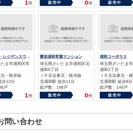
25年
築年数：1993年
築年数：1991年
1
0
中
販売中
販売中
件
件
浦和常盤ザ・レジデンスウエストレジデンス
豊栄浦和常盤マンション
浦和コーポラス
いたま市浦和区常
埼玉県さいたま市浦和区北
埼玉県さいたま市
浦和5丁目
浦和1丁目
東北・根岸線
ＪＲ京浜東北・根岸線
ＪＲ京浜東北・根
徒歩12分
北浦和駅 徒歩11分
北浦和駅 徒歩8分
95戸
総戸数：198戸
総戸数：144戸
14年
築年数：1982年
築年数：1971年
1
0
中
販売中
販売中
件
件
お問い合わせ