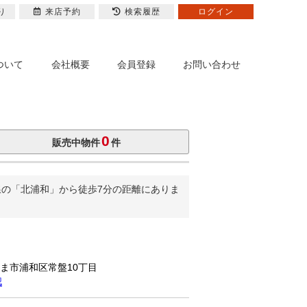
り
来店予約
検索履歴
ログイン
ついて
会社概要
会員登録
お問い合わせ
0
販売中物件
件
線の「北浦和」から徒歩7分の距離にありま
たま市浦和区常盤10丁目
認