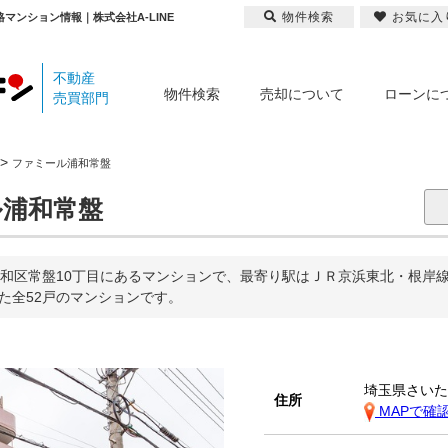
物件検索
お気に入
マンション情報｜株式会社A-LINE
不動産
物件検索
売却について
ローンに
売買部門
>
ファミール浦和常盤
浦和常盤
和区常盤10丁目にあるマンションで、最寄り駅はＪＲ京浜東北・根岸
れた全52戸のマンションです。
埼玉県さい
住所
MAPで確