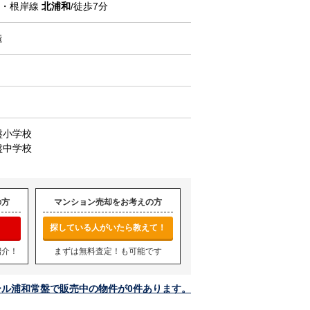
北・根岸線
北浦和
/徒歩7分
造
盤小学校
盤中学校
の方
マンション売却をお考えの方
探している人がいたら教えて！
紹介！
まずは無料査定！も可能です
ール浦和常盤で販売中の物件が0件あります。