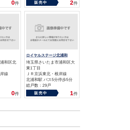
築年数：2021年
0
2
販売中
件
件
ロイヤルステージ北浦和
浦和区北
埼玉県さいたま市浦和区大
東1丁目
岸線
ＪＲ京浜東北・根岸線
北浦和駅 バス5分停歩5分
総戸数：29戸
築年数：1995年
0
1
販売中
件
件